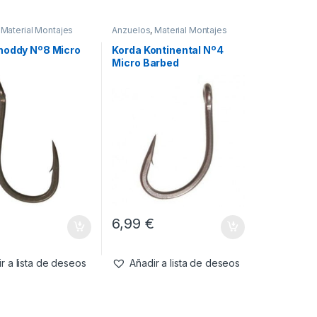
,
Material Montajes
Anzuelos
,
Material Montajes
hoddy Nº8 Micro
Korda Kontinental Nº4
Micro Barbed
€
6,99
€
r a lista de deseos
Añadir a lista de deseos