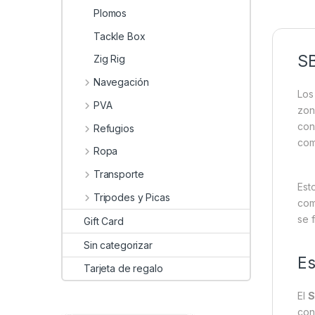
Plomos
Tackle Box
S
Zig Rig
Navegación
Lo
PVA
zon
con
Refugios
com
Ropa
Transporte
Est
Tripodes y Picas
com
se 
Gift Card
Sin categorizar
Es
Tarjeta de regalo
El
S
con