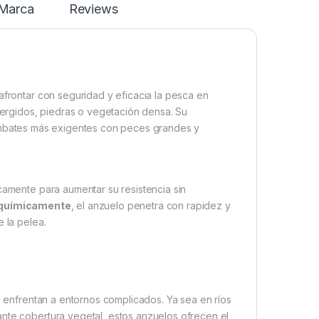
Marca
Reviews
frontar con seguridad y eficacia la pesca en
rgidos, piedras o vegetación densa. Su
combates más exigentes con peces grandes y
camente para aumentar su resistencia sin
a químicamente
, el anzuelo penetra con rapidez y
 la pelea.
 enfrentan a entornos complicados. Ya sea en ríos
ante cobertura vegetal, estos anzuelos ofrecen el