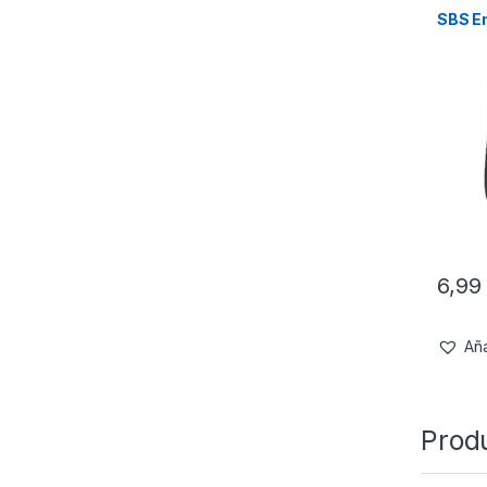
SBS E
6,9
Aña
Prod