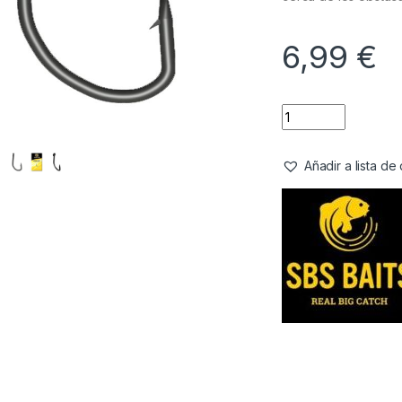
6,99
€
Añadir a lista d