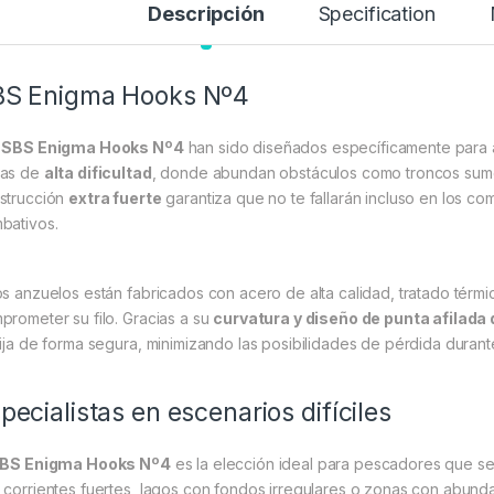
Descripción
Specification
BS Enigma Hooks Nº4
s
SBS Enigma Hooks Nº4
han sido diseñados específicamente para a
as de
alta dificultad
, donde abundan obstáculos como troncos sume
strucción
extra fuerte
garantiza que no te fallarán incluso en los 
bativos.
os anzuelos están fabricados con acero de alta calidad, tratado térmi
prometer su filo. Gracias a su
curvatura y diseño de punta afilad
fija de forma segura, minimizando las posibilidades de pérdida durante
pecialistas en escenarios difíciles
BS Enigma Hooks Nº4
es la elección ideal para pescadores que se
 corrientes fuertes, lagos con fondos irregulares o zonas con abund