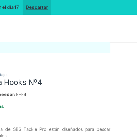
el día 17.
Descartar
tajes
a Hooks Nº4
veedor:
EH-4
es
ma de SBS Tackle Pro están diseñados para pescar
los.