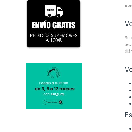
con
Ve
Su 
téc
diá
Ve
Es