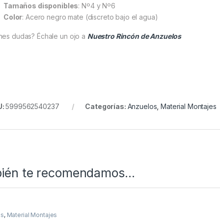
Tamaños disponibles
: Nº4 y Nº6
Color
: Acero negro mate (discreto bajo el agua)
nes dudas? Échale un ojo a
Nuestro Rincón de Anzuelos
U:
5999562540237
Categorías:
Anzuelos
,
Material Montajes
ién te recomendamos…
os
,
Material Montajes