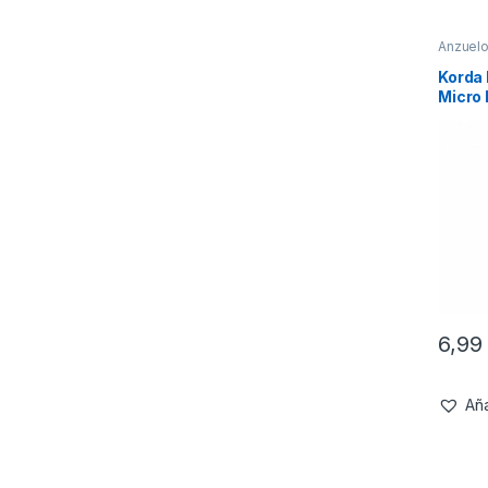
Anzuel
Korda
Micro
6,9
Aña