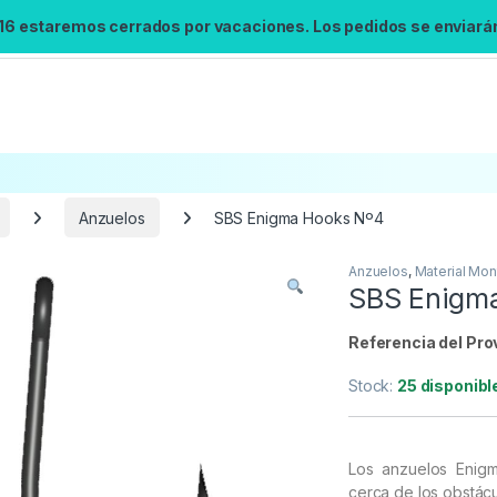
 16 estaremos cerrados por vacaciones. Los pedidos se enviarán 
Anzuelos
SBS Enigma Hooks Nº4
Anzuelos
,
Material Mon
Búsqueda no disponible
SBS Enigm
No se pudo cargar el widget de búsqueda.
Inténtalo de nuevo.
Referencia del Pro
Stock:
25 disponibl
Reintentar
Los anzuelos Enig
cerca de los obstácu