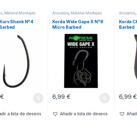
os
,
Material Montajes
Anzuelos
,
Material Montajes
Anzuelos
 Kurv Shank Nº4
Korda Wide Gape X Nº8
Korda C
 Barbed
Micro Barbed
Barbed
9
€
6,99
€
6,99
dir a lista de deseos
Añadir a lista de deseos
Añadi