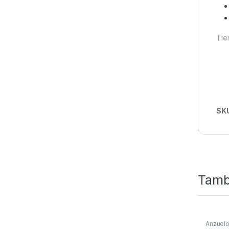
Tie
SK
Tamb
Anzuel