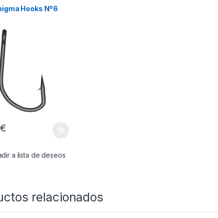
nigma Hooks Nº6
9
€
dir a lista de deseos
uctos relacionados