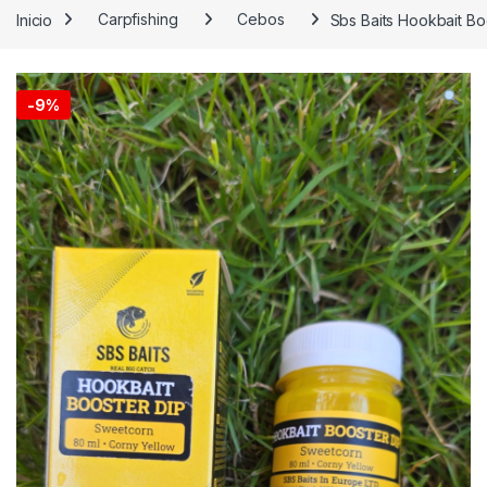
Inicio
Carpfishing
Cebos
Sbs Baits Hookbait B
-
9%