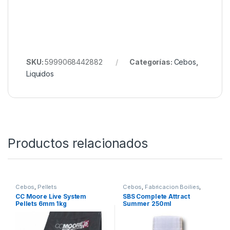
intenso a ajo, alta difusión y gran capacidad de
atracción lo convierten en un complemento muy
interesante para potenciar cualquier tipo de
hookbait.
Tanto en sesiones cortas como largas, este dip
puede aportar ese extra de confianza y atracción
que muchas veces resulta decisivo para conseguir
más picadas y aumentar las capturas.
SKU:
5999068442882
Categorías:
Cebos
,
Liquidos