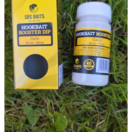
Inicio
Carpfishing
Cebos
Sbs Baits Hookbait Bo
-
18%