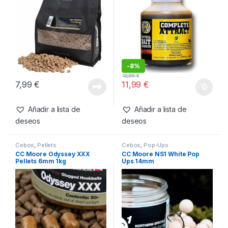
Productos relacionados
Cebos
,
Pellets
Cebos
,
Fabricacion Boilies
,
Liquidos
CC Moore Live System
SBS Complete Attract
Pellets 6mm 1kg
Summer 250ml
-
8%
12,99
€
7,99
€
11,99
€