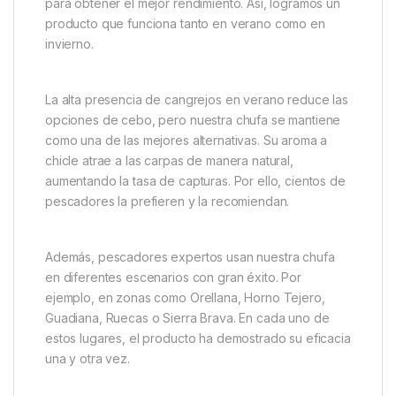
Royal Baits Chufa XXL Aroma
Chicle 250ml
Royal Baits Chufa XXL Aroma Chicle
en prácticos
botes de 250 ml. Este cebo destaca por su calidad
superior y su alta efectividad para la pesca de
carpas. Durante más de diez años, hemos pescado
con chufa y hemos perfeccionado su fabricación
para obtener el mejor rendimiento. Así, logramos un
producto que funciona tanto en verano como en
invierno.
La alta presencia de cangrejos en verano reduce las
opciones de cebo, pero nuestra chufa se mantiene
como una de las mejores alternativas. Su aroma a
chicle atrae a las carpas de manera natural,
aumentando la tasa de capturas. Por ello, cientos de