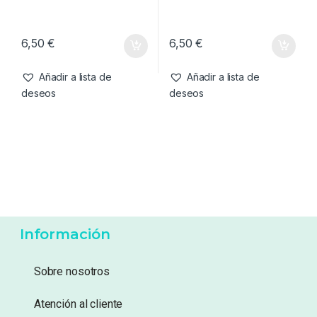
deseos
deseos
Cebos
,
Semillas
Cebos
,
Semillas
Royal Baits Chufa XXL
Royal Baits Chufa XXL
Aroma Superespecias
Aroma Krill 250ml
250ml
6,50
€
6,50
€
Añadir a lista de
Añadir a lista de
deseos
deseos