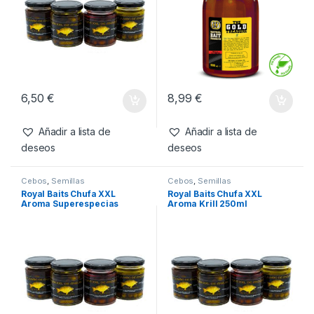
Productos relacionados
Cebos
,
Semillas
Cebos
,
Fabricacion Boilies
,
Liquidos
Royal Baits Chufa XXL
SBS Gold Treasure Corn
Aroma Mulberry 250ml
900ml
6,50
€
8,99
€
Añadir a lista de
Añadir a lista de