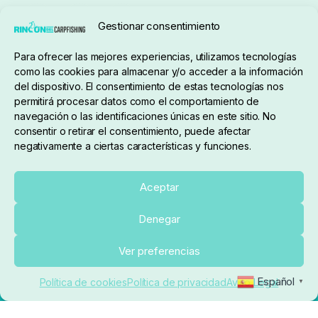
Seguimiento de pedidos
Gestionar consentimiento
Condiciones de compra
Para ofrecer las mejores experiencias, utilizamos tecnologías
como las cookies para almacenar y/o acceder a la información
del dispositivo. El consentimiento de estas tecnologías nos
permitirá procesar datos como el comportamiento de
navegación o las identificaciones únicas en este sitio. No
consentir o retirar el consentimiento, puede afectar
negativamente a ciertas características y funciones.
Sobre nosotros
Aceptar
Denegar
pedidos@elrincondelcarpfishing.com
Añadir al carrito
Ver preferencias
910 824 923
Español
Política de cookies
Política de privacidad
Aviso Legal
▼
Lunes a Viernes de 10:00 a 14:00 horas y 17:00 a