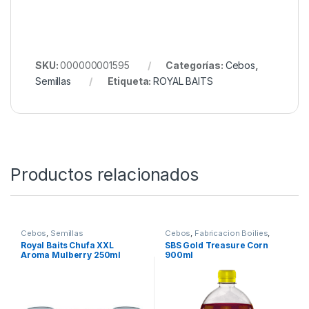
Además, su formato en bote facilita su
almacenamiento y transporte, ideal para largas
jornadas de pesca. Es la elección segura para
pescadores que buscan maximizar sus resultados sin
complicaciones.
Te ofrece un cebo natural, potente y versátil que no
debe faltar en tu equipo.
SKU:
000000001595
Categorías:
Cebos
,
Semillas
Etiqueta:
ROYAL BAITS