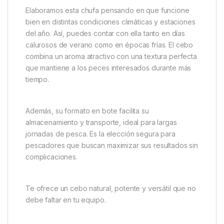
pescadores la prefieren y la recomiendan.
Además, pescadores expertos usan nuestra chufa
en diferentes escenarios con gran éxito. Por
ejemplo, en zonas como Orellana, Horno Tejero,
Guadiana, Ruecas o Sierra Brava. En cada uno de
estos lugares, el producto ha demostrado su eficacia
una y otra vez.
Elaboramos esta chufa pensando en que funcione
bien en distintas condiciones climáticas y estaciones
del año. Así, puedes contar con ella tanto en días
calurosos de verano como en épocas frías. El cebo
combina un aroma atractivo con una textura perfecta
que mantiene a los peces interesados durante más
tiempo.