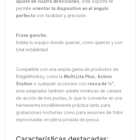
RidgeMonkey Soporte
Adaptador Rosca 1/4:
flexibilidad total para tus
accesorios de pesca
El
RidgeMonkey Soporte Adaptador Rosca 1/4
es
la solución perfecta para quienes buscan una forma
versátil y segura de montar accesorios en
ubicaciones poco convencionales. Gracias a su
ajuste de cuatro direcciones
, este soporte te
permite
orientar tu dispositivo en el ángulo
perfecto
con facilidad y precisión.
Frase gancho:
Instala tu equipo donde quieras, como quieras y con
total estabilidad.