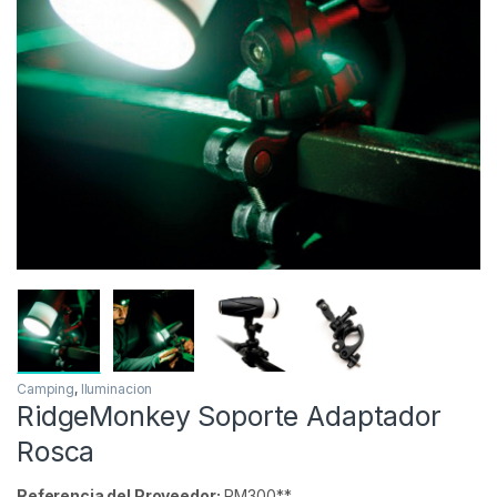
Inicio
Carpfishing
Camping
Iluminacion
-
57%