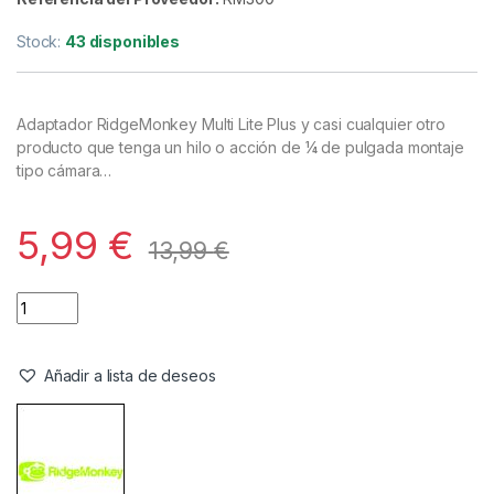
Camping
,
Iluminacion
RidgeMonkey Soporte Adaptador
Rosca
Referencia del Proveedor:
RM300**
Stock:
43 disponibles
Adaptador RidgeMonkey Multi Lite Plus y casi cualquier otro
producto que tenga un hilo o acción de ¼ de pulgada
montaje
tipo cámara…