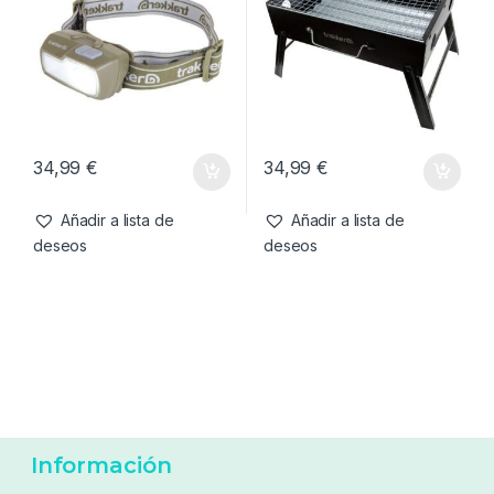
35,99
€
23,99
€
Añadir a lista de
Añadir a lista de
deseos
deseos
Camping
,
Iluminacion
Camping
,
Estufas y Hornillos
Trakker Frontal Nitelife 420
Trakker Armolife BBQ
34,99
€
34,99
€
Añadir a lista de
Añadir a lista de