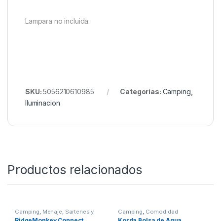
Action Station y más
Construcción robusta y compacta
Perfecto para el
carpfishing moderno
, donde cada
detalle cuenta, este adaptador te garantiza una
instalación sólida y estable en casi cualquier
superficie. Lleva tu equipo al siguiente nivel con el
soporte adaptador RidgeMonkey
, diseñado para
los pescadores que quieren
máxima funcionalidad
en el mínimo espacio
.
Lampara no incluida.
SKU:
5056210610985
Categorías:
Camping
,