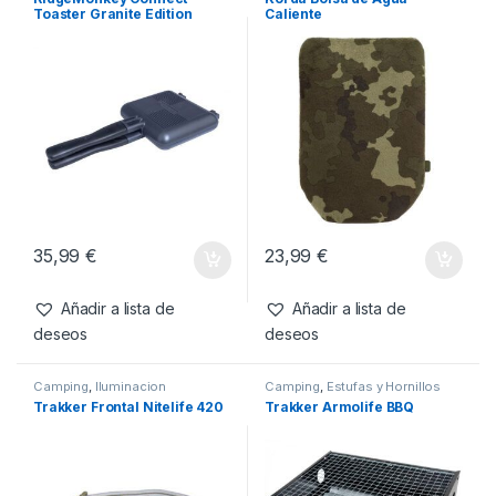
Iluminacion
Productos relacionados
Camping
,
Menaje
,
Sartenes y
Camping
,
Comodidad
Cazos
RidgeMonkey Connect
Korda Bolsa de Agua
Toaster Granite Edition
Caliente