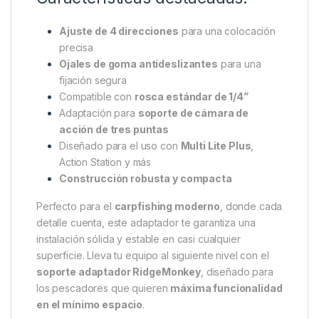
Compatible con una amplia gama de productos de
RidgeMonkey, como la
Multi Lite Plus
,
Action
Station
o cualquier accesorio con
rosca de ¼”
,
este adaptador también admite monturas de cámara
de acción de tres puntas, lo que lo convierte en una
herramienta increíblemente práctica tanto para
grabaciones nocturnas como para sesiones de fotos
improvisadas en plena jornada de pesca.
Características destacadas:
Ajuste de 4 direcciones
para una colocación
precisa
Ojales de goma antideslizantes
para una
fijación segura
Compatible con
rosca estándar de 1/4”
Adaptación para
soporte de cámara de
acción de tres puntas
Diseñado para el uso con
Multi Lite Plus
,