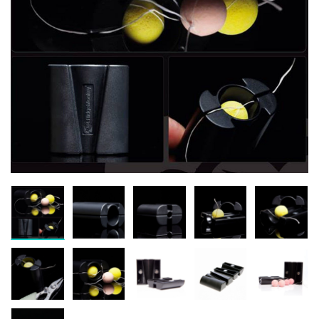
Inicio
Carpfishing
Material Montajes
Anzuelos
-
62%