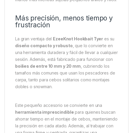
donde manipular componentes pequeños puede
volverse un desafío.
Gracias a su
diseño magnético de dos caras
, solo
necesitas
colocar el hookbait en el centro
, cerrar
el dispositivo y envolver el hilo de cebo con
precisión alrededor del cebo en cuestión de
segundos. Así, eliminas los problemas típicos como
perder anzuelos, enredos o tener que lidiar con
manos frías mientras sujetas pequeños anillos y hilos.
Más precisión, menos tiempo y
frustración
La gran ventaja del
EzeeKnot Hookbait Tyer
es su
diseño compacto y robusto
, que lo convierte en
una herramienta duradera y fácil de llevar a cualquier
sesión. Además, está fabricado para funcionar con