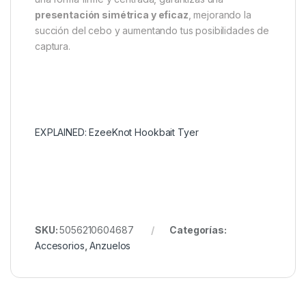
boilies de entre 10 mm y 20 mm
, cubriendo los
tamaños más comunes que usan los pescadores de
carpa, tanto para cebos solitarios como montajes
dobles o snowman.
Este pequeño accesorio se convierte en una
herramienta imprescindible
para quienes buscan
ahorrar tiempo en el montaje de cebos, manteniendo
la precisión en cada atado. Además, al trabajar con
una forma firme y centrada, garantizas una
presentación simétrica y eficaz
, mejorando la
succión del cebo y aumentando tus posibilidades de
captura.
EXPLAINED: EzeeKnot Hookbait Tyer