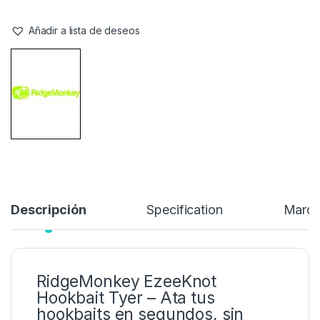
Stock:
10 disponibles
Sujete los hookbaits y boilies flotantes con facilidad con el Tyer
Hookbait EzeeKnot de RidgeMonkey.
4,99
€
12,99
€
Añadir a lista de deseos