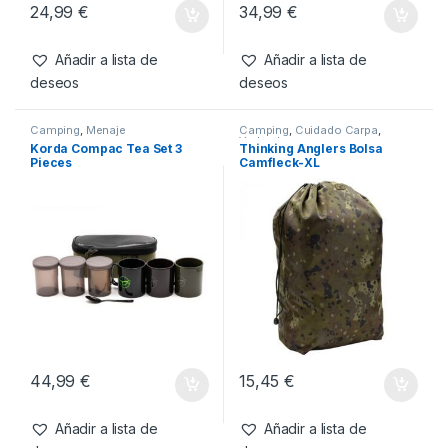
Camping
,
Menaje
,
Sartenes y
Camping
,
Iluminacion
Cazos
RidgeMonkey Classic
Trakker Frontal Nitelife 420
Sandwich Toaster Granite
Edition
24,99
€
34,99
€
Añadir a lista de
Añadir a lista de
deseos
deseos
Camping
,
Menaje
Camping
,
Cuidado Carpa
,
Vadeadores
Korda Compac Tea Set 3
Thinking Anglers Bolsa
Pieces
Camfleck-XL