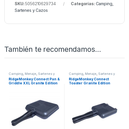
Quieres ver más? Échale un ojo a
Nuestro Rincón de
Sartenes y Cazos
Todo esto y mucho más en Nuestra Tienda de
Carpfishing
SKU:
5056210629734
Categorías:
Camping
,
Sartenes y Cazos
También te recomendamos…