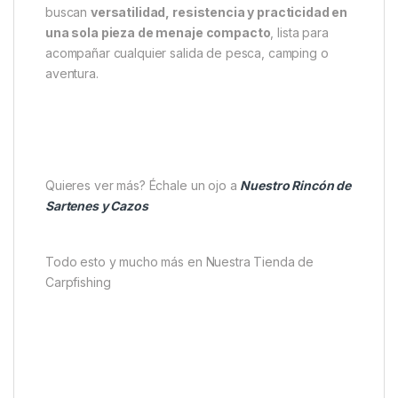
Especificaciones técnicas:
Dimensiones
: 180 mm (295 mm con asas) x 155
mm x 100 mm
Peso total
: 670 g (con asas)
Peso sartén honda
: 395 g
Peso plancha
: 275 g
Capacidad sartén honda
: 1,2 L
La
RidgeMonkey Connect Deep Pan & Griddle
Granite Edition
es la opción perfecta para quienes
buscan
versatilidad, resistencia y practicidad en
una sola pieza de menaje compacto
, lista para
acompañar cualquier salida de pesca, camping o
aventura.