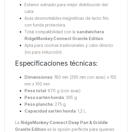
ideal para quienes valoran la practicidad.
Ventajas principales:
Sartén honda + plancha grill intercambiables.
Bisagra desmontable que convierte el set en
dos sartenes.
Revestimiento de granito reforzado: mayor
resistencia y propiedades antiadherentes
mejoradas.
Exterior estriado para mejor distribución del
calor.
Asas desmontables magnéticas de tacto frío
con funda protectora.
Total compatibilidad con la
sandwichera
RidgeMonkey Connect Granite Edition
.
Apta para cocinas tradicionales y calor directo
(no para inducción).