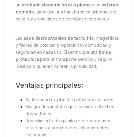
puede utilizarse como tapa de la sartén profunda o
de forma individual, lo que permite cocinar dos
platos a la vez de manera eficiente.
El nuevo
revestimiento de granito antiadherente
eleva la durabilidad y la resistencia del producto,
ofreciendo además unas propiedades
antiadherentes superiores que facilitan la limpieza y
aseguran un cocinado sin complicaciones. Su
construcción ligera de aluminio
, combinada con
un
acabado elegante en gris plomo
y un
exterior
estriado
, garantiza una transferencia uniforme del
calor para resultados de cocción homogéneos.
Las
asas desmontables de tacto frío
, magnéticas
y fáciles de colocar, proporcionan comodidad y
seguridad en cada uso. El set incluye una
bolsa
protectora
para un transporte sencillo y seguro,