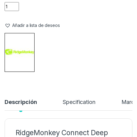
Edition
redefine la cocina portátil para pescadores, campistas y
amantes de la aventura al aire libre. Su diseño versátil incorpora
un
sistema de bisagras desmontable
que transforma la
sartén en dos utensilios independientes: una sartén honda de
gran capacidad y una sartén grill. Esta última puede utilizarse
como tapa de la sartén profunda o de forma individual, lo que
permite cocinar dos platos a la vez de manera eficiente.
39,99
€
Añadir a lista de deseos