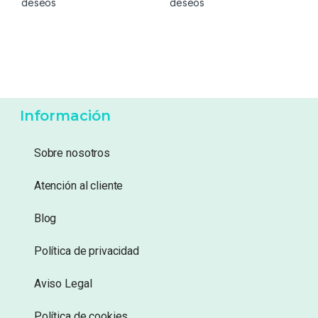
44,99
€
15,45
€
Añadir a lista de
Añadir a lista de
deseos
deseos
Información