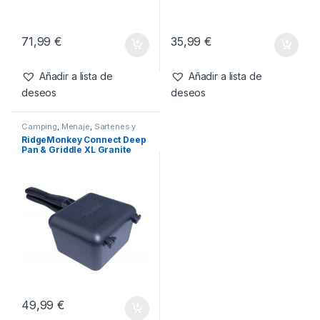
Camping
,
Menaje
,
Sartenes y
Camping
,
Menaje
,
Sartenes y
Cazos
Cazos
RidgeMonkey Connect Pan &
RidgeMonkey Connect
Griddle XXL Granite Edition
Toaster Granite Edition
71,99
€
35,99
€
Añadir a lista de
Añadir a lista de
deseos
deseos
Camping
,
Menaje
,
Sartenes y
Cazos
RidgeMonkey Connect Deep