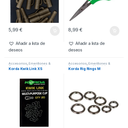
5,99
€
8,99
€
Añadir a lista de
Añadir a lista de
deseos
deseos
Accesorios
,
Emerillones &
Accesorios
,
Emerillones &
Componentes
,
Material
Componentes
,
Material
Korda Kwik Link XS
Korda Rig Rings M
Montajes
Montajes