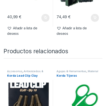
40,99
€
74,49
€
Añadir a lista de
Añadir a lista de
deseos
deseos
Productos relacionados
Accesorios
,
Antienrredos &
Agujas & Herramientas
,
Material
Siliconas
,
Material Montajes
Montajes
Korda Lead Clip Clay
Korda Tijeras