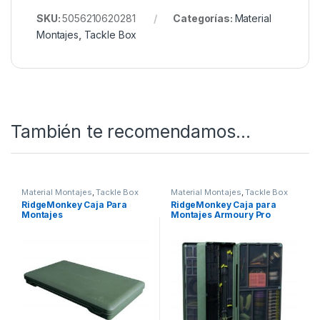
SKU:
5056210620281
Categorías:
Material
Montajes
,
Tackle Box
También te recomendamos…
Material Montajes
,
Tackle Box
Material Montajes
,
Tackle Box
RidgeMonkey Caja Para
RidgeMonkey Caja para
Montajes
Montajes Armoury Pro
Tackle