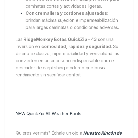
Tres modos de uso versátiles
Estas botas ofrecen
tres formas de llevarlas
según
la situación:
Totalmente abiertas
: ideales para descansar
en el campamento o uso casual.
Solo con cremallera cerrada
: perfectas para
caminatas cortas y actividades ligeras.
Con cremallera y cordones ajustados
:
brindan máxima sujeción e impermeabilización
para largas caminatas o condiciones adversas.
Las
RidgeMonkey Botas QuickZip – 43
son una
inversión en
comodidad, rapidez y seguridad
. Su
diseño exclusivo, impermeabilidad y versatilidad las
convierten en un accesorio indispensable para el