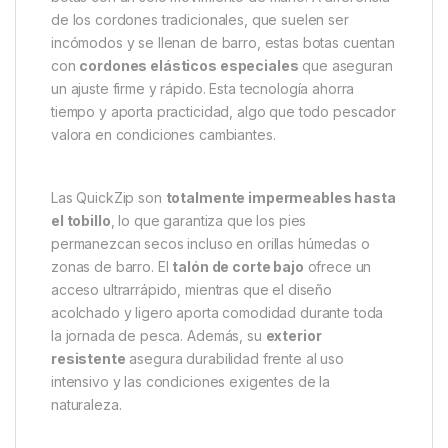
Las
RidgeMonkey Botas QuickZip – 43
son el
calzado definitivo para los pescadores de
carpfishing que buscan
comodidad, rapidez y
protección
en cada salida. Gracias a su diseño
innovador, estas botas permiten calzarse en cuestión
de segundos, algo esencial cuando cada momento
cuenta en la orilla del agua.
El sistema
QuickZip
permite ponerse y quitarse las
botas con un solo movimiento de mano. A diferencia
de los cordones tradicionales, que suelen ser
incómodos y se llenan de barro, estas botas cuentan
con
cordones elásticos especiales
que aseguran
un ajuste firme y rápido. Esta tecnología ahorra
tiempo y aporta practicidad, algo que todo pescador
valora en condiciones cambiantes.
Las QuickZip son
totalmente impermeables hasta