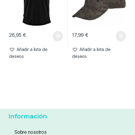
Añadir a lista de
Añadir a lista de
deseos
deseos
Camisetas
,
Ropa
Complementos
,
Ropa
Kumu Camiseta Tall Tales-
Korda Kore TK Digital Kamo
XL
Cap
26,95
€
17,99
€
Añadir a lista de
Añadir a lista de
deseos
deseos