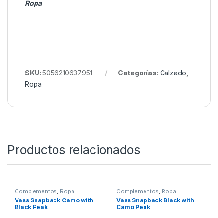
pescador de carpfishing moderno que busca
rendimiento sin sacrificar confort.
NEW QuickZip All-Weather Boots
Quieres ver más? Échale un ojo a
Nuestro Rincón de
Ropa
SKU:
5056210637951
Categorías:
Calzado
,
Ropa