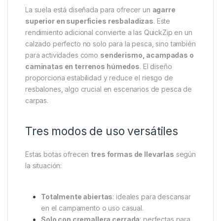
el tobillo
, lo que garantiza que los pies
permanezcan secos incluso en orillas húmedas o
zonas de barro. El
talón de corte bajo
ofrece un
acceso ultrarrápido, mientras que el diseño
acolchado y ligero aporta comodidad durante toda
la jornada de pesca. Además, su
exterior
resistente
asegura durabilidad frente al uso
intensivo y las condiciones exigentes de la
naturaleza.
La suela está diseñada para ofrecer un
agarre
superior en superficies resbaladizas
. Este
rendimiento adicional convierte a las QuickZip en un
calzado perfecto no solo para la pesca, sino también
para actividades como
senderismo, acampadas o
caminatas en terrenos húmedos
. El diseño
proporciona estabilidad y reduce el riesgo de
resbalones, algo crucial en escenarios de pesca de
carpas.