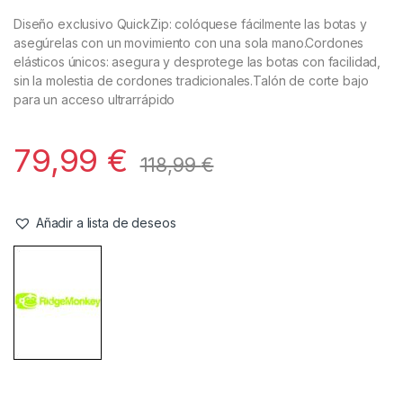
Calzado
,
Ropa
RidgeMonkey Botas Quickzip – 43
Referencia del Proveedor:
RMC100**
Stock:
1 disponibles
Diseño exclusivo QuickZip: colóquese fácilmente las botas y
asegúrelas con un movimiento con una sola mano.Cordones
elásticos únicos: asegura y desprotege las botas con facilidad,
sin la molestia de cordones tradicionales.Talón de corte bajo
para un acceso ultrarrápido
79,99
€
118,99
€