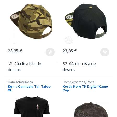
Productos relacionados
Complementos
,
Ropa
Complementos
,
Ropa
Vass Snapback Camo with
Vass Snapback Black with
Black Peak
Camo Peak
23,35
€
23,35
€