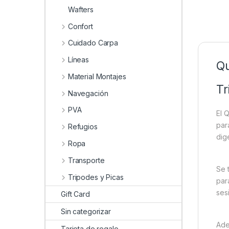
Wafters
Confort
Cuidado Carpa
Líneas
Qu
Material Montajes
Tr
Navegación
PVA
El 
par
Refugios
dig
Ropa
Transporte
Se 
Tripodes y Picas
par
ses
Gift Card
Sin categorizar
Ade
Tarjeta de regalo