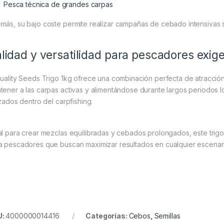
Pesca técnica de grandes carpas
más, su bajo coste permite realizar campañas de cebado intensivas 
lidad y versatilidad para pescadores exig
Quality Seeds Trigo 1kg ofrece una combinación perfecta de atracción
tener a las carpas activas y alimentándose durante largos periodos l
izados dentro del carpfishing.
al para crear mezclas equilibradas y cebados prolongados, este trig
a pescadores que buscan maximizar resultados en cualquier escenar
U:
4000000014416
Categorías:
Cebos
,
Semillas