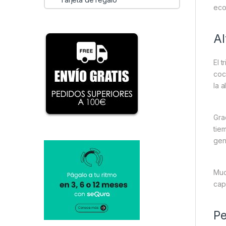
eco
Al
El 
coc
la 
Gra
tie
gen
Muc
cap
Pe