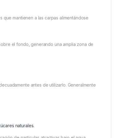
os que mantienen a las carpas alimentándose
sobre el fondo, generando una amplia zona de
decuadamente antes de utilizarlo. Generalmente
úcares naturales.
ación de partículas atractivas bajo el agua.