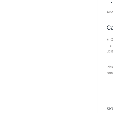
Ade
Ca
El 
man
util
Ide
par
SK