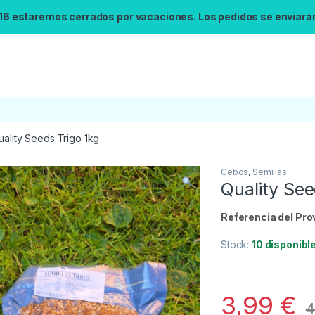
 16 estaremos cerrados por vacaciones. Los pedidos se enviarán 
uality Seeds Trigo 1kg
Cebos
,
Semillas
Búsqueda no disponible
Quality See
No se pudo cargar el widget de búsqueda.
Inténtalo de nuevo.
Referencia del Pro
Stock:
10 disponibl
Reintentar
3,99
€
4