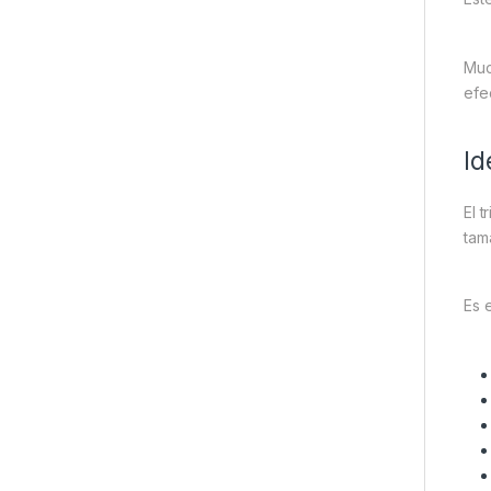
Muc
efe
Id
El 
tam
Es 