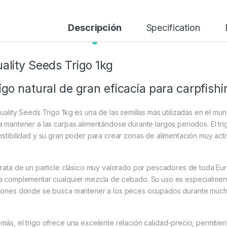
Descripción
Specification
ality Seeds Trigo 1kg
igo natural de gran eficacia para carpfishi
Quality Seeds Trigo 1kg es una de las semillas más utilizadas en el m
a mantener a las carpas alimentándose durante largos periodos. El t
estibilidad y su gran poder para crear zonas de alimentación muy acti
trata de un particle clásico muy valorado por pescadores de toda Eur
a complementar cualquier mezcla de cebado. Su uso es especialme
iones donde se busca mantener a los peces ocupados durante mucho t
más, el trigo ofrece una excelente relación calidad-precio, permit