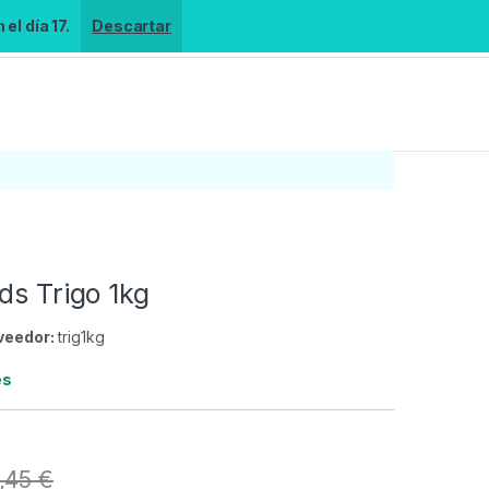
el día 17.
Descartar
ds Trigo 1kg
veedor:
trig1kg
es
,45
€