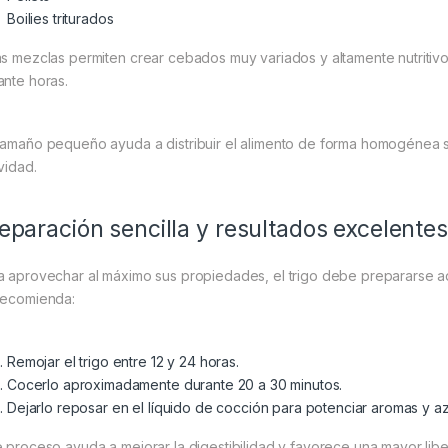
Boilies triturados
as mezclas permiten crear cebados muy variados y altamente nutritiv
ante horas.
tamaño pequeño ayuda a distribuir el alimento de forma homogénea 
vidad.
eparación sencilla y resultados excelentes
a aprovechar al máximo sus propiedades, el trigo debe prepararse a
recomienda:
Remojar el trigo entre 12 y 24 horas.
Cocerlo aproximadamente durante 20 a 30 minutos.
Dejarlo reposar en el líquido de cocción para potenciar aromas y az
e proceso ayuda a mejorar la digestibilidad y favorece una mayor liber