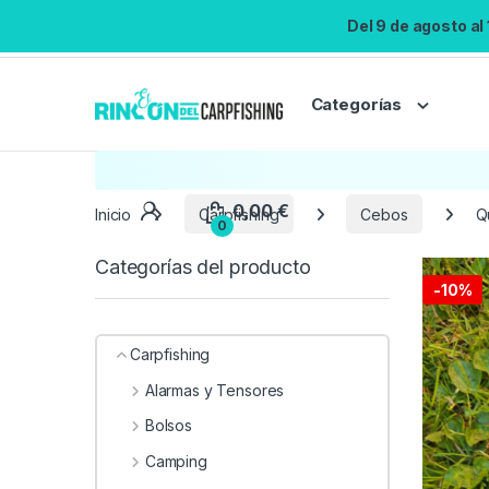
Del 9 de agosto al
Categorías
Inicio
Carpfishing
Cebos
Q
Categorías del producto
-
10%
Carpfishing
Alarmas y Tensores
Bolsos
Camping
0,00
€