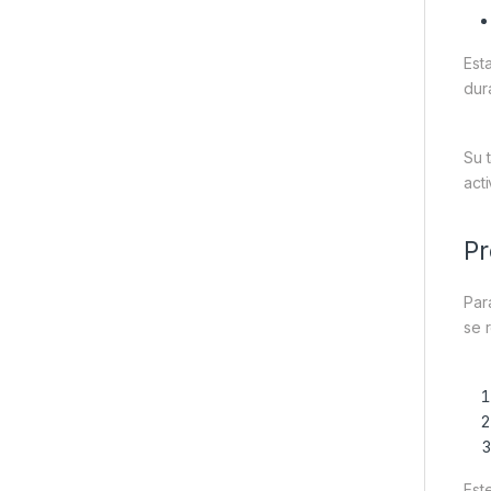
Est
dur
Su 
acti
Pr
Par
se 
Est