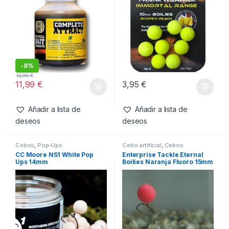
-
8%
12,99
€
11,99
€
3,95
€
Añadir a lista de
Añadir a lista de
deseos
deseos
Cebos
,
Pop-Ups
Cebo artificial
,
Cebos
CC Moore NS1 White Pop
Enterprise Tackle Eternal
Ups 14mm
Boilies Naranja Fluoro 15mm