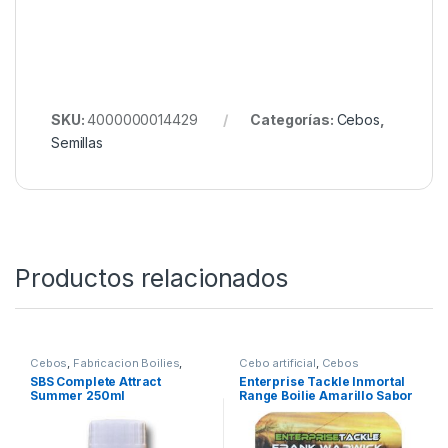
SKU:
4000000014429
Categorías:
Cebos
,
Semillas
Productos relacionados
Cebos
,
Fabricacion Boilies
,
Cebo artificial
,
Cebos
Liquidos
SBS Complete Attract
Enterprise Tackle Inmortal
Summer 250ml
Range Boilie Amarillo Sabor
Scopex Peach 10mm