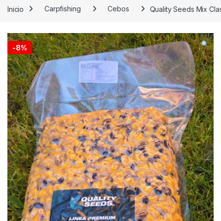
Inicio
Carpfishing
Cebos
Quality Seeds Mix Cla
-
8%