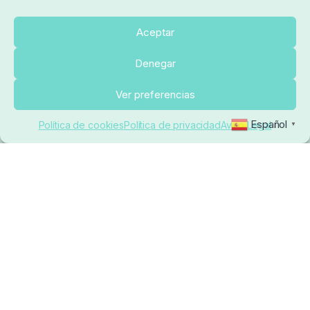
Sobre nosotros
Aceptar
Denegar
pedidos@elrincondelcarpfishing.com
Añadir al carrito
Ver preferencias
910 824 923
Español
Política de cookies
Política de privacidad
Aviso Legal
▼
Lunes a Viernes de 10:00 a 14:00 horas y 17:00 a
20:00
Paseo de Guadalajara, 36. Local 3. 28702. San
Sebastián De Los Reyes (Madrid)
El Rincón del Carpfishing. © 2025. Todos los derechos
reservados.
Ecommerce conectado con Kiby ERP