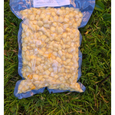
Inicio
Carpfishing
Cebos
Quality Seeds Maiz Bl
-
10%