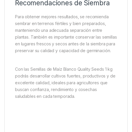
Buena productividad.
Alta demanda comercial.
Fácil adaptación climática.
Excelente calidad de grano.
Amplio uso alimenticio y agrícola.
El maíz blanco continúa siendo uno de los cultivos
más importantes para la seguridad alimentaria y el
desarrollo agrícola en muchos países.
Recomendaciones de Siembra
Para obtener mejores resultados, se recomienda
sembrar en terrenos fértiles y bien preparados,
manteniendo una adecuada separación entre
plantas. También es importante conservar las semillas
en lugares frescos y secos antes de la siembra para
preservar su calidad y capacidad de germinación.