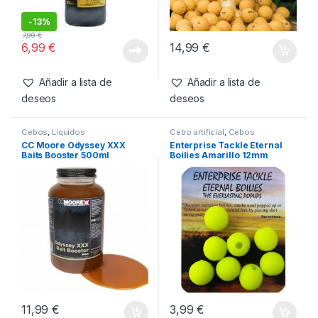
Cebos
,
Liquidos
Cebos
,
Liquidos
SBS Liquid Molasses 500ml
CC Moore Live System Bait
Booster 500ml
-
13%
7,99
€
6,99
€
14,99
€
Añadir a lista de
Añadir a lista de
deseos
deseos
Cebos
,
Liquidos
Cebo artificial
,
Cebos
CC Moore Odyssey XXX
Enterprise Tackle Eternal