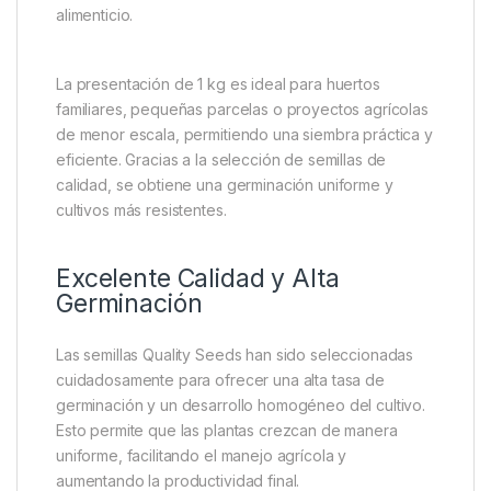
El maíz blanco es uno de los cultivos agrícolas más
importantes debido a su amplio uso en la
alimentación humana y animal. Sus granos son
utilizados para la elaboración de harina, tortillas,
arepas, tamales, concentrados y múltiples productos
derivados. Además, su alto valor comercial lo
convierte en una alternativa rentable para pequeños
y grandes productores agrícolas. Diversos
productos de maíz blanco de 1 kg destacan por su
calidad y versatilidad en el mercado agrícola y
alimenticio.
La presentación de 1 kg es ideal para huertos
familiares, pequeñas parcelas o proyectos agrícolas
de menor escala, permitiendo una siembra práctica y
eficiente. Gracias a la selección de semillas de
calidad, se obtiene una germinación uniforme y
cultivos más resistentes.