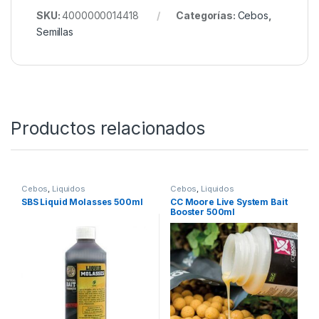
Con las Semillas de Maíz Blanco Quality Seeds 1 kg
podrás desarrollar cultivos fuertes, productivos y de
excelente calidad, ideales para agricultores que
buscan confianza, rendimiento y cosechas
saludables en cada temporada.
SKU:
4000000014418
Categorías:
Cebos
,
Semillas
Productos relacionados