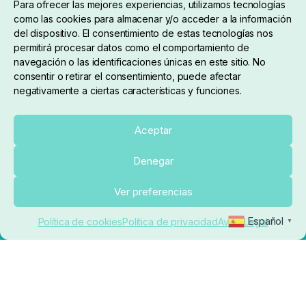
Para ofrecer las mejores experiencias, utilizamos tecnologías
como las cookies para almacenar y/o acceder a la información
del dispositivo. El consentimiento de estas tecnologías nos
permitirá procesar datos como el comportamiento de
navegación o las identificaciones únicas en este sitio. No
consentir o retirar el consentimiento, puede afectar
negativamente a ciertas características y funciones.
Sobre nosotros
Aceptar
Denegar
pedidos@elrincondelcarpfishing.com
Añadir al carrito
Ver preferencias
910 824 923
Español
Política de cookies
Política de privacidad
Aviso Legal
▼
Lunes a Viernes de 10:00 a 14:00 horas y 17:00 a
20:00
Paseo de Guadalajara, 36. Local 3. 28702. San