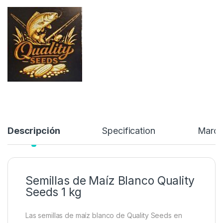
Stock:
7 disponibles
3,99
€
4,45
€
Añadir a lista de deseos