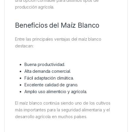
diferentes condiciones climáticas, especialmente en
zonas con adecuada exposición solar y suelos bien
drenados. El cultivo de maíz blanco puede
desarrollarse exitosamente con un manejo correcto
del riego y fertilización.
Algunas variedades de maíz blanco son reconocidas
por su resistencia y excelente comportamiento en
terrenos secos y de altura, lo que las convierte en
una opción confiable para distintos tipos de
producción agrícola.
Beneficios del Maíz Blanco
Entre las principales ventajas del maíz blanco
destacan: