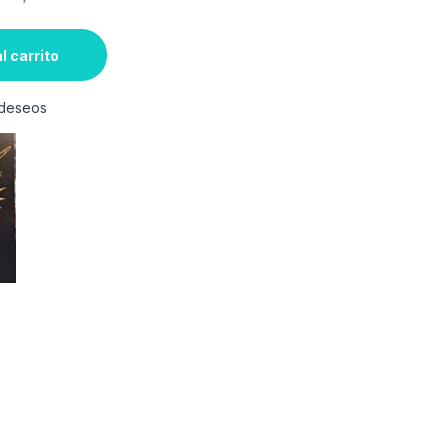
l carrito
e deseos