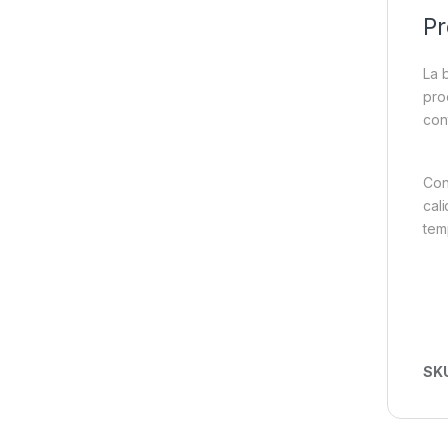
Pr
La 
pro
con
Con
cal
tem
SK