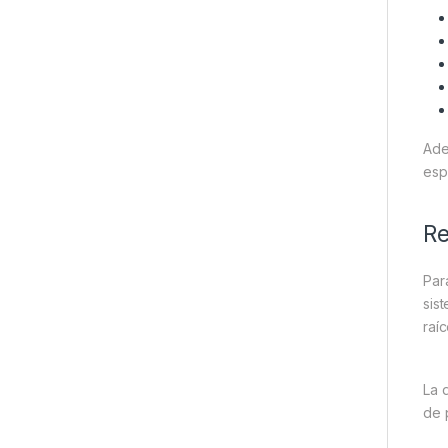
Ade
esp
Re
Par
sis
raí
La 
de 