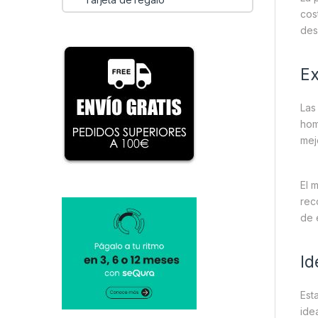
cos
des
Ex
Las
hom
mej
El 
rec
de 
Id
Est
ide