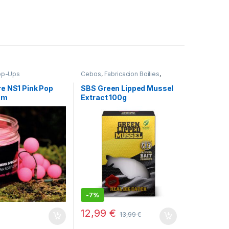
op-Ups
Cebos
,
Fabricacion Boilies
,
Ingredientes
e NS1 Pink Pop
SBS Green Lipped Mussel
mm
Extract 100g
-
7%
12,99
€
€
13,99
€