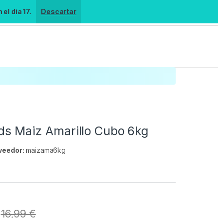
el día 17.
Descartar
eds Maiz Amarillo Cubo 6kg
veedor:
maizama6kg
s
16,99
€