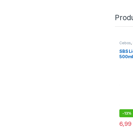
Prod
Cebos
,
SBS L
500m
-
13%
6,9