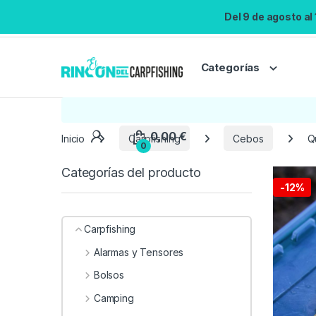
Del 9 de agosto al
Categorías
Inicio
Carpfishing
Cebos
Q
Categorías del producto
-
12%
Carpfishing
Alarmas y Tensores
Bolsos
Camping
0,00
€