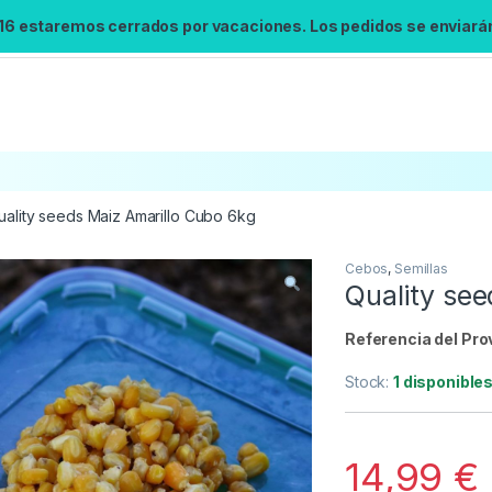
 16 estaremos cerrados por vacaciones. Los pedidos se enviarán 
uality seeds Maiz Amarillo Cubo 6kg
Cebos
,
Semillas
Búsqueda no disponible
Quality se
No se pudo cargar el widget de búsqueda.
Inténtalo de nuevo.
Referencia del Pro
Stock:
1 disponible
Reintentar
14,99
€