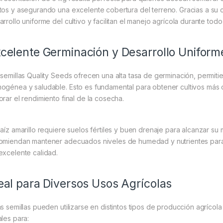
tos y asegurando una excelente cobertura del terreno. Gracias a su ca
arrollo uniforme del cultivo y facilitan el manejo agrícola durante todo
celente Germinación y Desarrollo Uniform
 semillas Quality Seeds ofrecen una alta tasa de germinación, permit
ogénea y saludable. Esto es fundamental para obtener cultivos más org
orar el rendimiento final de la cosecha.
maíz amarillo requiere suelos fértiles y buen drenaje para alcanzar su
omiendan mantener adecuados niveles de humedad y nutrientes para
excelente calidad.
eal para Diversos Usos Agrícolas
as semillas pueden utilizarse en distintos tipos de producción agrícola 
ales para: