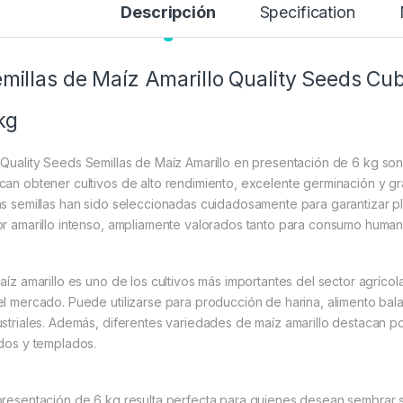
Descripción
Specification
millas de Maíz Amarillo Quality Seeds Cu
kg
s
Quality Seeds
Semillas de Maíz Amarillo en presentación de 6 kg son
can obtener cultivos de alto rendimiento, excelente germinación y gr
as semillas han sido seleccionadas cuidadosamente para garantizar p
or amarillo intenso, ampliamente valorados tanto para consumo human
maíz amarillo es uno de los cultivos más importantes del sector agríc
el mercado. Puede utilizarse para producción de harina, alimento balan
ustriales. Además, diferentes variedades de maíz amarillo destacan p
idos y templados.
presentación de 6 kg resulta perfecta para quienes desean sembrar 