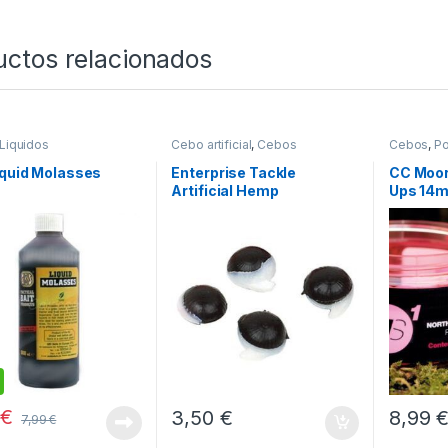
uctos relacionados
Liquidos
Cebo artificial
,
Cebos
Cebos
,
P
iquid Molasses
Enterprise Tackle
CC Moor
l
Artificial Hemp
Ups 14
9
€
3,50
€
8,99
7,99
€