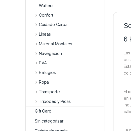
Wafters
Confort
Se
Cuidado Carpa
Líneas
6 
Material Montajes
La
Navegación
bus
PVA
Est
Refugios
col
Ropa
El 
Transporte
en 
Tripodes y Picas
ind
Gift Card
cál
Sin categorizar
La 
Tarjeta de regalo