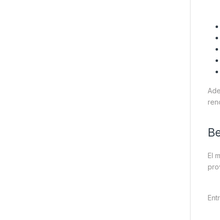
Ade
ren
Be
El 
pro
Ent