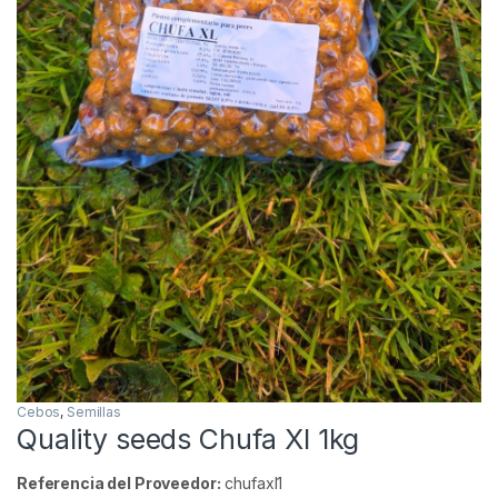
Cebos
,
Semillas
Quality seeds Chufa Xl 1kg
Referencia del Proveedor:
chufaxl1