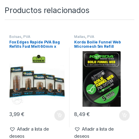
Productos relacionados
Bolsas
,
PVA
Mallas
,
PVA
Fox Edges Rapide PVA Bag
Korda Boilie Funnel Web
Refills Fast Melt 60mm x
Micromesh 5m Refill
130mm Bags
3,99
€
8,49
€
Añadir a lista de
Añadir a lista de
deseos
deseos