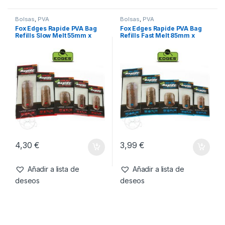
Bolsas
,
PVA
Bolsas
,
PVA
Fox Edges Rapide PVA Bag
Fox Edges Rapide PVA Bag
Refills Slow Melt 55mm x
Refills Fast Melt 85mm x
120mm Bags
140mm Bags
4,30
€
3,99
€
Añadir a lista de
Añadir a lista de
deseos
deseos