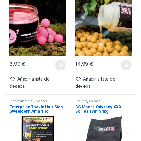
Productos relacionados
Cebos
,
Pop-Ups
Cebos
,
Liquidos
CC Moore NS1 Pink Pop Ups
CC Moore Live System Bait
14mm
Booster 500ml
8,99
€
14,99
€