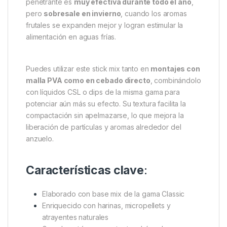
pegajosa
, lo que facilita su manejo y garantiza una
apertura inmediata al llegar al fondo. Esta
característica es clave para sesiones en las que
necesitas
rápida dispersión de atrayentes
,
especialmente útil en condiciones invernales o con
peces inactivos.
El aroma afrutado de
melón y melocotón
potencia
aún más su eficacia. Esta combinación dulce y
penetrante es
muy efectiva durante todo el año
,
pero
sobresale en invierno
, cuando los aromas
frutales se expanden mejor y logran estimular la
alimentación en aguas frías.
Puedes utilizar este stick mix tanto en
montajes con
malla PVA como en cebado directo
, combinándolo
con líquidos CSL o dips de la misma gama para
potenciar aún más su efecto. Su textura facilita la