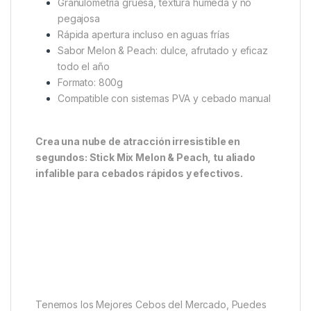
compactación sin apelmazarse, lo que mejora la
liberación de partículas y aromas alrededor del
anzuelo.
Características clave
:
Elaborado con base mix de la gama Classic
Enriquecido con harinas, micropellets y
atrayentes naturales
Granulometría gruesa, textura húmeda y no
pegajosa
Rápida apertura incluso en aguas frías
Sabor Melon & Peach: dulce, afrutado y eficaz
todo el año
Formato: 800g
Compatible con sistemas PVA y cebado manual
Crea una nube de atracción irresistible en