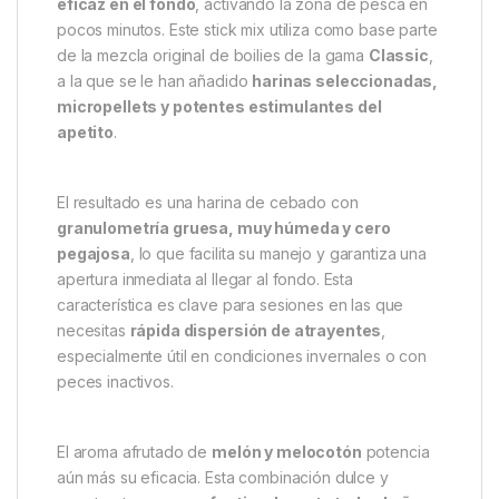
Pro Elite Baits Stick Mix Melon &
Peach 800g – Cebado
instantáneo, dulce y efectivo
incluso en las aguas más frías
El
Pro Elite Baits Stick Mix Melon & Peach
ha sido
diseñado para ofrecer una
respuesta rápida y
eficaz en el fondo
, activando la zona de pesca en
pocos minutos. Este stick mix utiliza como base parte
de la mezcla original de boilies de la gama
Classic
,
a la que se le han añadido
harinas seleccionadas,
micropellets y potentes estimulantes del
apetito
.
El resultado es una harina de cebado con
granulometría gruesa, muy húmeda y cero