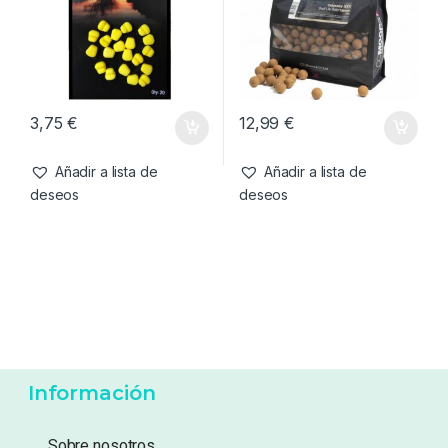
Añadir a lista de
Añadir a lista de
deseos
deseos
Cebo artificial
,
Cebos
Boilies
,
Cebos
Enterprise Tackle Hair Stop
CC Moore Odyssey XXX
Sweetcorn Amarillo
Boilies 18mm 1kg
3,75
€
12,99
€
Añadir a lista de
Añadir a lista de
deseos
deseos