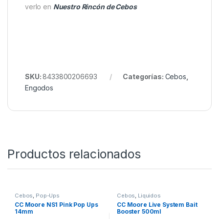
segundos: Stick Mix Melon & Peach, tu aliado
infalible para cebados rápidos y efectivos.
Tenemos los Mejores Cebos del Mercado, Puedes
verlo en
Nuestro Rincón de Cebos
SKU:
8433800206693
Categorías:
Cebos
,
Engodos