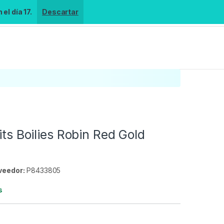
el día 17.
Descartar
its Boilies Robin Red Gold
veedor:
P8433805
s