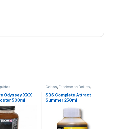
quidos
Cebos
,
Fabricacion Boilies
,
Liquidos
re Odyssey XXX
SBS Complete Attract
ooster 500ml
Summer 250ml