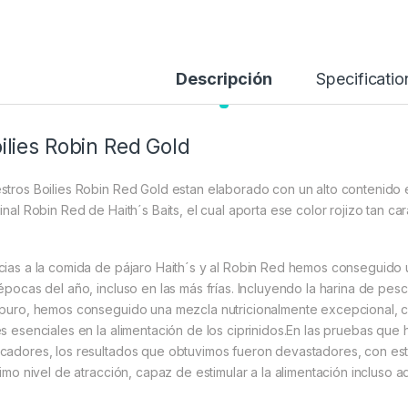
Descripción
Specificatio
ilies Robin Red Gold
stros Boilies Robin Red Gold estan elaborado con un alto contenido
inal Robin Red de Haith´s Baits, el cual aporta ese color rojizo tan car
cias a la comida de pájaro Haith´s y al Robin Red hemos conseguido u
 épocas del año, incluso en las más frías. Incluyendo la harina de pes
 puro, hemos conseguido una mezcla nutricionalmente excepcional, c
es esenciales en la alimentación de los ciprinidos.En las pruebas qu
cadores, los resultados que obtuvimos fueron devastadores, con e
ísimo nivel de atracción, capaz de estimular a la alimentación incluso