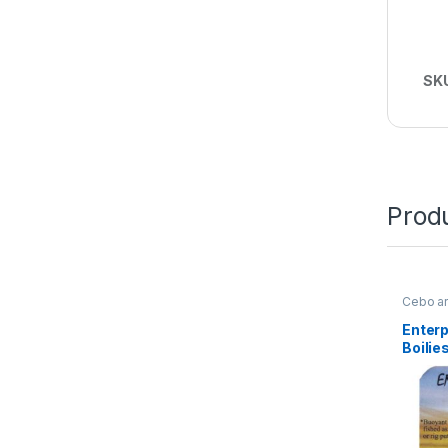
SK
Prod
Cebo art
Enterp
Boilie