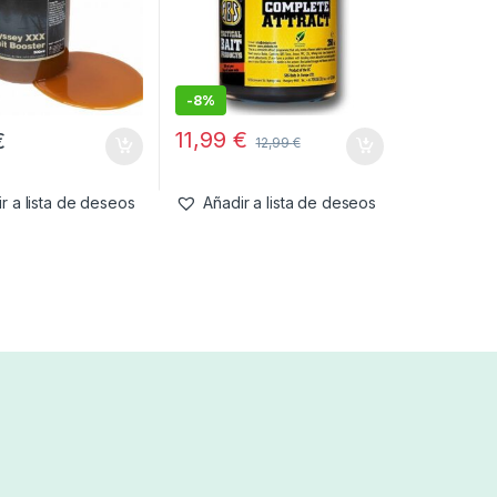
-
8%
11,99
€
€
12,99
€
r a lista de deseos
Añadir a lista de deseos