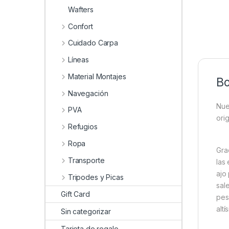
Wafters
Confort
Cuidado Carpa
Líneas
Material Montajes
Bo
Navegación
Nue
PVA
orig
Refugios
Ropa
Gra
Transporte
las
ajo
Tripodes y Picas
sal
Gift Card
pes
alt
Sin categorizar
Tarjeta de regalo