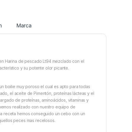
n
Marca
 en Harina de pescado Lt94 mezclado con el
acterístico y su potente olor picante.
n boilie muy poroso el cual es apto para todas
cado, el aceite de Pimentón, proteínas lácteas y el
argado de proteínas, aminoácidos, vitaminas y
e hemos realizado con nuestro equipo de
sta receta hemos conseguido un cebo con un
 aquellos peces mas recelosos.