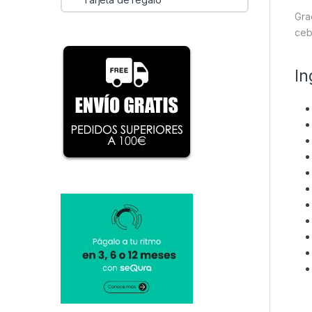
Gra
ceb
In