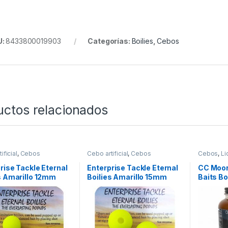
U:
8433800019903
Categorías:
Boilies
,
Cebos
uctos relacionados
ificial
,
Cebos
Cebo artificial
,
Cebos
Cebos
,
Li
rise Tackle Eternal
Enterprise Tackle Eternal
CC Moo
s Amarillo 12mm
Boilies Amarillo 15mm
Baits B