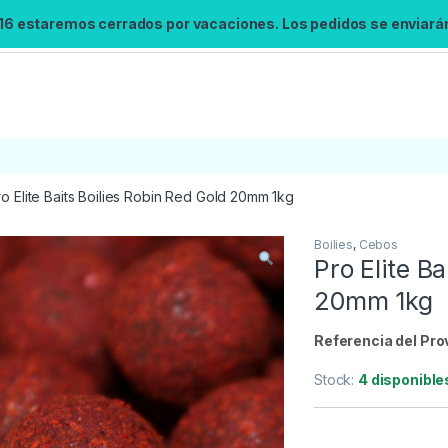
 16 estaremos cerrados por vacaciones. Los pedidos se enviarán 
ro Elite Baits Boilies Robin Red Gold 20mm 1kg
Boilies
,
Cebos
Búsqueda no disponible
Pro Elite Ba
No se pudo cargar el widget de búsqueda.
20mm 1kg
Inténtalo de nuevo.
Referencia del Pro
Reintentar
Stock:
4 disponible