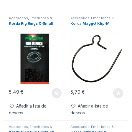
SKU:
8716851341088
Categorías:
Accesorios
,
Emerillones & Componentes
,
Material
Montajes
Productos relacionados
Accesorios
,
Emerillones &
Accesorios
,
Emerillones &
Componentes
,
Material
Componentes
,
Material
Korda Rig Rings X-Small
Korda Maggot Klip-M
Montajes
Montajes