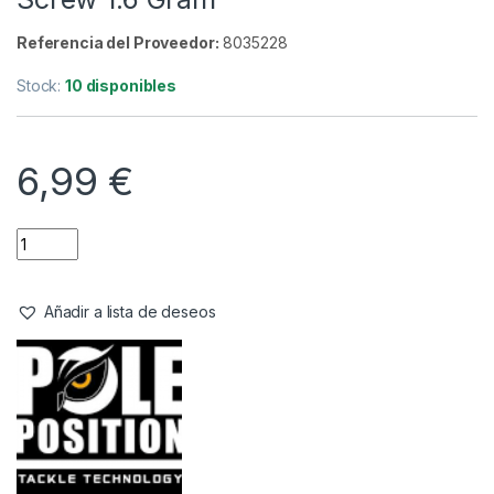
Accesorios
,
Emerillones & Componentes
,
Material Montajes
Pole Position Tachnology Weight
Screw 1.6 Gram
Referencia del Proveedor:
8035228
Stock:
10 disponibles
6,99
€