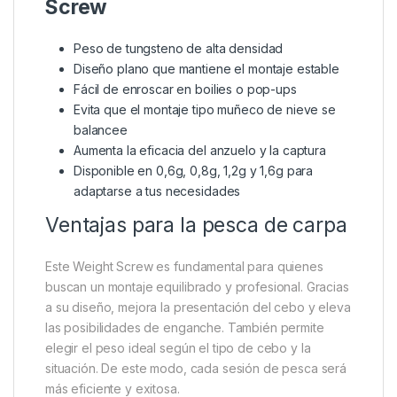
Además, al estar hecho de tungsteno, este peso
tiene un volumen reducido pero un peso alto. Esto lo
hace ideal para un montaje discreto y efectivo.
También es perfecto para pescadores que buscan
precisión y control en sus aparejos de carpfishing.
Características clave
Pole
Position Tachnology Weight
Screw
Peso de tungsteno de alta densidad
Diseño plano que mantiene el montaje estable
Fácil de enroscar en boilies o pop-ups
Evita que el montaje tipo muñeco de nieve se
balancee
Aumenta la eficacia del anzuelo y la captura
Disponible en 0,6g, 0,8g, 1,2g y 1,6g para