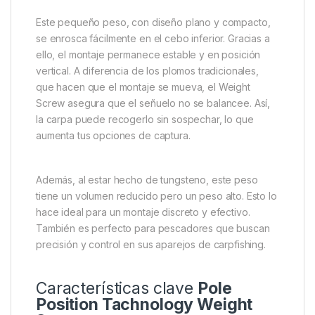
Pole Position Technology Weight
Screw 1.6 Gram – Precisión para
tus montajes de carpa
En la pesca de carpa, es clave mantener el cebo en
la posición correcta. Por eso, el
Pole Position
Tachnology Weight Screw
es un accesorio
indispensable. Este peso de tungsteno soluciona un
problema común: el balanceo del “muñeco de
nieve” en los montajes con boilies y pop-ups.
Este pequeño peso, con diseño plano y compacto,
se enrosca fácilmente en el cebo inferior. Gracias a
ello, el montaje permanece estable y en posición
vertical. A diferencia de los plomos tradicionales,
que hacen que el montaje se mueva, el Weight
Screw asegura que el señuelo no se balancee. Así,
la carpa puede recogerlo sin sospechar, lo que
aumenta tus opciones de captura.