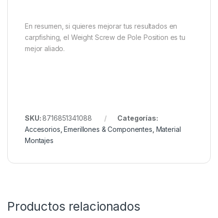
adaptarse a tus necesidades
Ventajas para la pesca de carpa
Este Weight Screw es fundamental para quienes
buscan un montaje equilibrado y profesional. Gracias
a su diseño, mejora la presentación del cebo y eleva
las posibilidades de enganche. También permite
elegir el peso ideal según el tipo de cebo y la
situación. De este modo, cada sesión de pesca será
más eficiente y exitosa.
En resumen, si quieres mejorar tus resultados en
carpfishing, el Weight Screw de Pole Position es tu
mejor aliado.