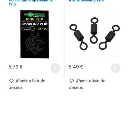
5,49
€
5,79
€
Añadir a lista de
Añadir a lista de
deseos
deseos
Accesorios
,
Emerillones &
Accesorios
,
Emerillones &
Componentes
,
Material
Componentes
,
Material
Korda Ring Clip Hooklink
Korda Swivel Size 8
Montajes
Montajes
Clip