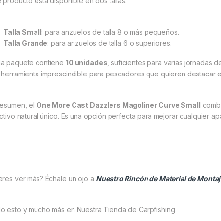
e producto está disponible en dos tallas:
Talla Small
: para anzuelos de talla 8 o más pequeños.
Talla Grande
: para anzuelos de talla 6 o superiores.
a paquete contiene
10 unidades
, suficientes para varias jornadas 
 herramienta imprescindible para pescadores que quieren destacar e
resumen, el
One More Cast Dazzlers Magoliner Curve Small
combin
activo natural único. Es una opción perfecta para mejorar cualquier ap
eres ver más? Échale un ojo a
Nuestro Rincón de Material de Montaj
o esto y mucho más en Nuestra Tienda de Carpfishing