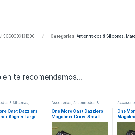
U:
5060939131836
Categorías:
Antienrredos & Siliconas
,
Mate
ién te recomendamos…
redos & Siliconas
,
Accesorios
,
Antienrredos &
Accesori
l Montajes
Siliconas
,
Material Montajes
Siliconas
,
ore Cast Dazzlers
One More Cast Dazzlers
One Mor
ner Aligner Large
Magoliner Curve Small
Magoline