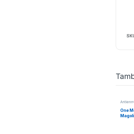
SK
Tamb
Antienr
Materia
One M
Magoli