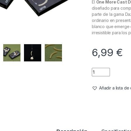
El
One More Cast D
diseñado para compl
parte de la gama Daz
ordinario en presen
blanco que emerge d
irresistible para los 
6,99
€
Añadir a lista d