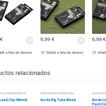
9
€
6,99
€
6,99
dir a lista de deseos
Añadir a lista de deseos
Añadi
uctos relacionados
ios
,
Antienrredos &
Antienrredos & Siliconas
,
Accesori
s
,
Material Montajes
Material Montajes
Siliconas
,
Lead Clip (Weed)
Korda Rig Tube Weed
Korda Le
Pack Cl