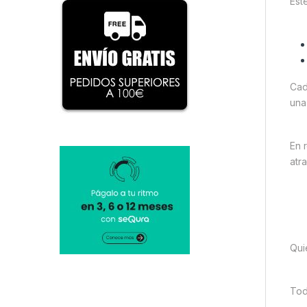
Est
Cad
una
En 
atr
Qui
Tod