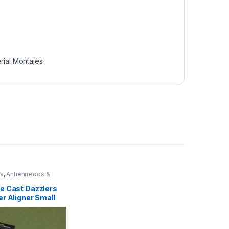
rial Montajes
os
,
Antienrredos &
Material Montajes
e Cast Dazzlers
r Aligner Small