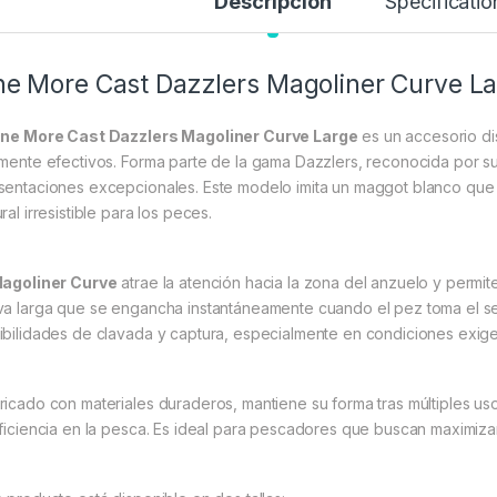
Descripción
Specificatio
e More Cast Dazzlers Magoliner Curve L
ne More Cast Dazzlers Magoliner Curve Large
es un accesorio d
amente efectivos. Forma parte de la gama Dazzlers, reconocida por su
sentaciones excepcionales. Este modelo imita un maggot blanco que
ral irresistible para los peces.
agoliner Curve
atrae la atención hacia la zona del anzuelo y permi
va larga que se engancha instantáneamente cuando el pez toma el señ
ibilidades de clavada y captura, especialmente en condiciones exige
ricado con materiales duraderos, mantiene su forma tras múltiples uso
eficiencia en la pesca. Es ideal para pescadores que buscan maximiza