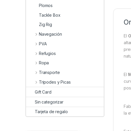
Plomos
Tackle Box
On
Zig Rig
Navegación
El
O
alt
PVA
pre
Refugios
natu
Ropa
Transporte
El
M
cur
Tripodes y Picas
pos
Gift Card
Sin categorizar
Fab
Tarjeta de regalo
la 