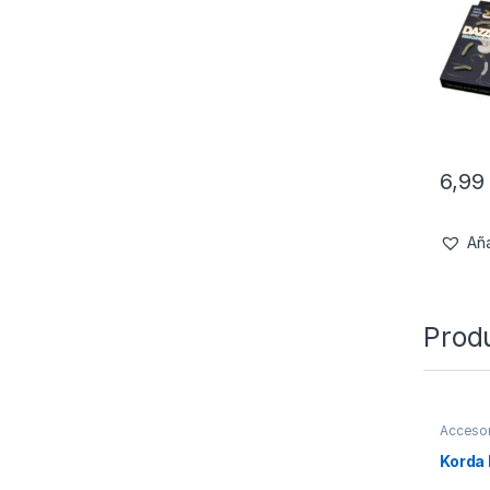
6,9
Aña
Prod
Accesor
Silicona
Korda 