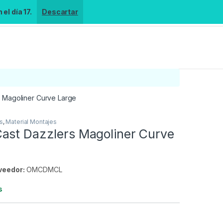
el día 17.
Descartar
 Magoliner Curve Large
s
,
Material Montajes
ast Dazzlers Magoliner Curve
veedor:
OMCDMCL
s