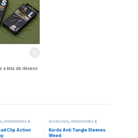
€
r a lista de deseos
os
,
Antienrredos &
Accesorios
,
Antienrredos &
Material Montajes
Siliconas
,
Material Montajes
ad Clip Action
Korda Anti Tangle Sleeves
ay
Weed