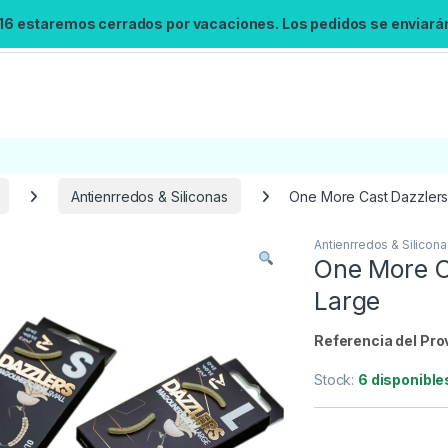
 16 estaremos cerrados por vacaciones. Los pedidos se enviarán 
Antienrredos & Siliconas
One More Cast Dazzlers
Antienrredos & Silicona
Búsqueda no disponible
One More C
No se pudo cargar el widget de búsqueda.
Large
Inténtalo de nuevo.
Referencia del Pro
Reintentar
Stock:
6 disponible