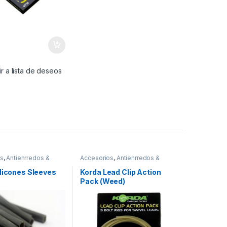
€
r a lista de deseos
os
,
Antienrredos &
Accesorios
,
Antienrredos &
Material Montajes
Siliconas
,
Material Montajes
ilicones Sleeves
Korda Lead Clip Action
Pack (Weed)