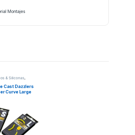
rial Montajes
os & Siliconas
,
Montajes
e Cast Dazzlers
ner Curve Large