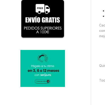
Cad
com
mej
Qui
Tod