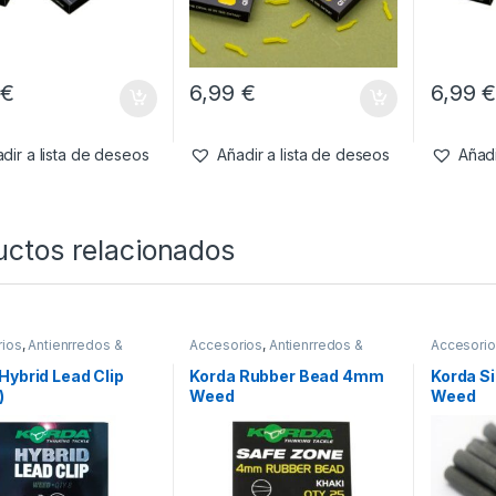
9
€
6,99
€
6,99
dir a lista de deseos
Añadir a lista de deseos
Añadi
uctos relacionados
ios
,
Antienrredos &
Accesorios
,
Antienrredos &
Accesori
s
,
Material Montajes
Siliconas
,
Material Montajes
Siliconas
,
Hybrid Lead Clip
Korda Rubber Bead 4mm
Korda S
)
Weed
Weed