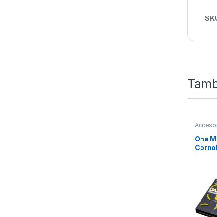
SK
Tamb
Accesor
Silicona
One M
Cornol