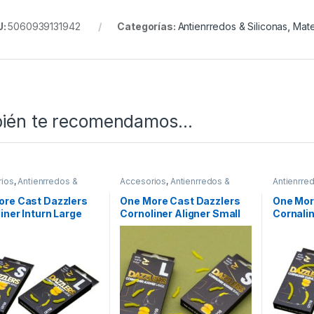
U:
5060939131942
Categorías:
Antienrredos & Siliconas
,
Mate
ién te recomendamos…
ios
,
Antienrredos &
Accesorios
,
Antienrredos &
Antienrred
s
,
Material Montajes
Siliconas
,
Material Montajes
Material 
ore Cast Dazzlers
One More Cast Dazzlers
One Mor
iner Inturn Large
Cornoliner Aligner Small
Cornali