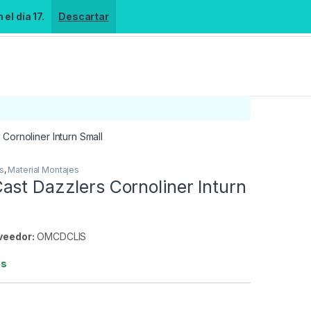
el día 17.
Descartar
Cornoliner Inturn Small
s
,
Material Montajes
ast Dazzlers Cornoliner Inturn
veedor:
OMCDCLIS
es