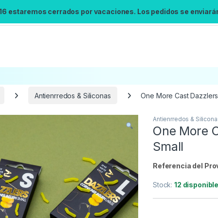
 16 estaremos cerrados por vacaciones. Los pedidos se enviarán 
Antienrredos & Siliconas
One More Cast Dazzlers 
Antienrredos & Silicona
Búsqueda no disponible
One More C
No se pudo cargar el widget de búsqueda.
Small
Inténtalo de nuevo.
Referencia del Pro
Reintentar
Stock:
12 disponibl