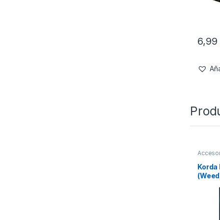
6,9
Aña
Prod
Accesor
Silicona
Korda 
(Weed