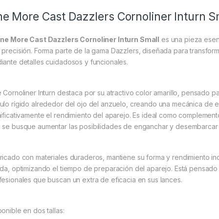
e More Cast Dazzlers Cornoliner Inturn S
ne More Cast Dazzlers Cornoliner Inturn Small
es una pieza esen
 precisión. Forma parte de la gama Dazzlers, diseñada para transform
iante detalles cuidadosos y funcionales.
e Cornoliner Inturn destaca por su atractivo color amarillo, pensado p
ulo rígido alrededor del ojo del anzuelo, creando una mecánica de 
nificativamente el rendimiento del aparejo. Es ideal como complemento
 se busque aumentar las posibilidades de enganchar y desembarcar 
ricado con materiales duraderos, mantiene su forma y rendimiento inclu
ida, optimizando el tiempo de preparación del aparejo. Está pensad
fesionales que buscan un extra de eficacia en sus lances.
ponible en dos tallas: