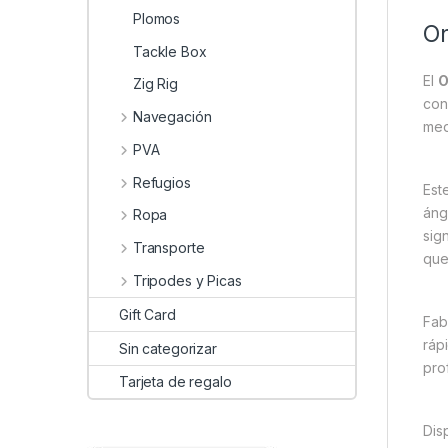
Plomos
On
Tackle Box
El
O
Zig Rig
con
Navegación
med
PVA
Refugios
Est
áng
Ropa
sig
Transporte
que
Tripodes y Picas
Gift Card
Fab
ráp
Sin categorizar
pro
Tarjeta de regalo
Dis