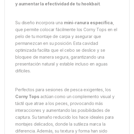
One More Cast Corny Tops – El
toque irresistible de maíz
dorado
Los
One More Cast Corny Tops
están diseñados
para añadir el toque final a cualquier montaje de
carpa. Inspirados en el legendario
Enterprise Corn
,
estos cebos destacan por su tamaño más pequeño y
su precisión en la presentación, convirtiéndose en
un elemento esencial para
estimular más picadas
y aumentar la efectividad de tu hookbait
.
Su diseño incorpora una
mini-ranura específica
,
que permite colocar fácilmente los Corny Tops en el
pelo de tu montaje de carpa y asegurar que
permanezcan en su posición. Esta cavidad
optimizada facilita que el cebo se deslice y se
bloquee de manera segura, garantizando una