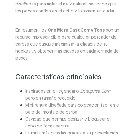
presentación natural y estable incluso en aguas
difíciles.
Perfectos para sesiones de pesca exigentes, los
Corny Tops
actúan como un complemento visual y
táctil que atrae a los peces, provocando más
interacciones y aumentando las posibilidades de
captura. Su tamaño reducido los hace ideales para
montajes delicados, donde la sutileza marca la
diferencia. Además, su textura y forma han sido
diseñadas para imitar el maíz natural, haciendo que
los peces confíen en el cebo y lo tomen sin dudar.
En resumen, los
One More Cast Corny Tops
son un
recurso imprescindible para cualquier pescador de
carpas que busque maximizar la eficacia de su
hookbait y obtener más picadas en cada jornada de
pesca.