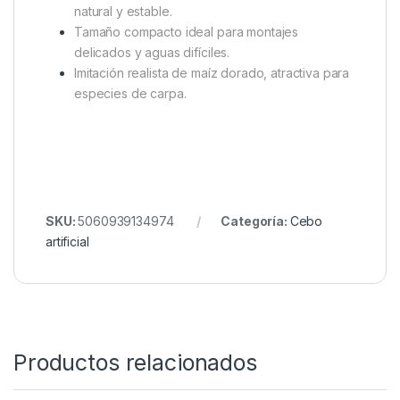
Características principales
Inspirados en el legendario
Enterprise Corn
,
pero en tamaño reducido.
Mini-ranura diseñada para colocación fácil en el
pelo del montaje de carpa.
Cavidad que permite deslizar y bloquear el
cebo de forma segura.
Estimula más picadas gracias a su presentación
natural y estable.
Tamaño compacto ideal para montajes
delicados y aguas difíciles.
Imitación realista de maíz dorado, atractiva para
especies de carpa.