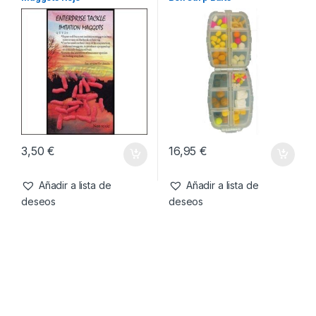
3,75
€
4,49
€
Añadir a lista de
Añadir a lista de
deseos
deseos
Cebo artificial
,
Cebos
Cebo artificial
,
Cebos
Enterprise Tackle Imitation
Enterprise Tackle Selection
Maggots Rojo
Box Carp Baits