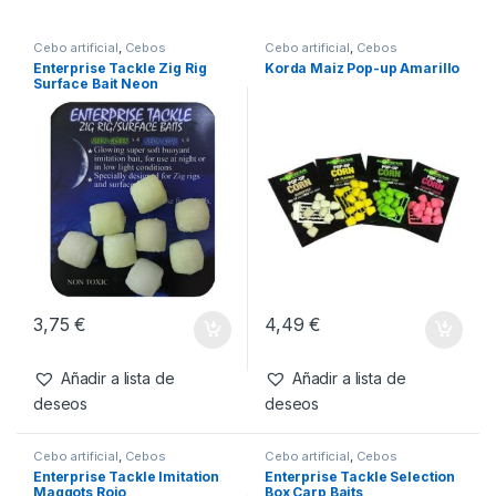
SKU:
5060939134974
Categoría:
Cebo
artificial
Productos relacionados
Cebo artificial
,
Cebos
Cebo artificial
,
Cebos
Enterprise Tackle Zig Rig
Korda Maiz Pop-up Amarillo
Surface Bait Neon