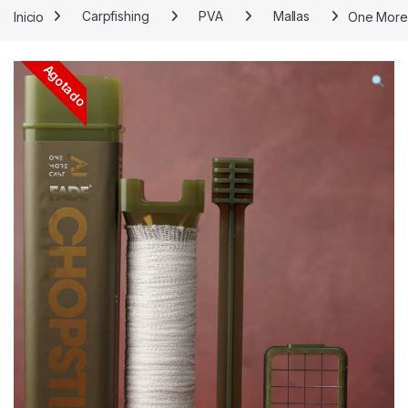
Inicio
Carpfishing
PVA
Mallas
One More 
Agotado