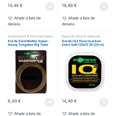
14,49
€
19,49
€
Añadir a lista de
Añadir a lista de
deseos
deseos
Antienrredos & Siliconas
,
Bajos
Bajos de Línea & Leadcore
,
de Línea & Leadcore
,
Material
Material Montajes
Korda Dark Matter Super-
Korda IQ2 Fluorocarbon
Montajes
Heavy Tungsten Rig Tube
Extra Soft 12lb/0.35 (20 m)
(Weed)
8,49
€
14,49
€
Añadir a lista de
Añadir a lista de