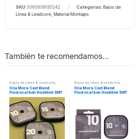
SKU:
5060939130242
Categorías:
Bajos de
Línea & Leadcore
,
Material Montajes
También te recomendamos…
Bajos de Línea & Leadcore
,
Bajos de Línea & Leadcore
,
Material Montajes
Material Montajes
One More Cast Blend
One More Cast Blend
Fluorocarbon Hooklink Stiff
Fluorocarbon Hooklink Stiff
20lb 20m
10lb 20m