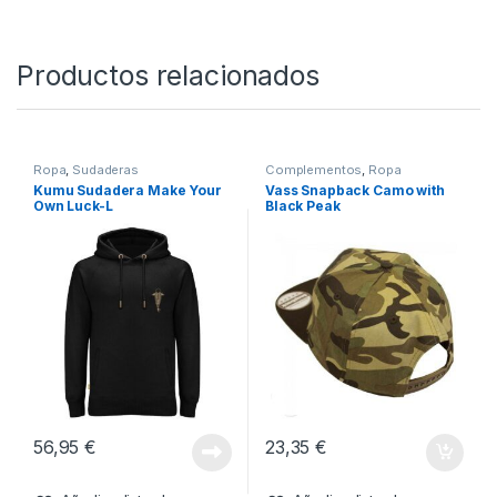
#carpfishing #fishing #fishinglife
SKU:
5060939133502
Categorías:
Complementos
,
Ropa
Productos relacionados
Ropa
,
Sudaderas
Complementos
,
Ropa
Kumu Sudadera Make Your
Vass Snapback Camo with
Own Luck-L
Black Peak