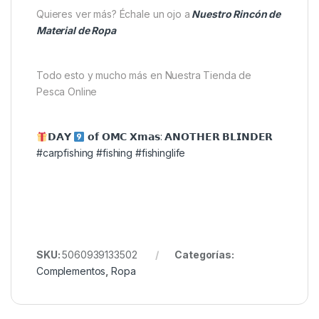
La talla L de 57 cm ofrece un ajuste relajado sin
resultar holgado. La boina permite moverte con
libertad y resulta ideal para pesca, excursiones o
paseos urbanos. Su diseño ligero y flexible facilita su
transporte en cualquier mochila o bolsa de equipo.
Quieres ver más? Échale un ojo a
Nuestro Rincón de
Material de Ropa
Todo esto y mucho más en Nuestra Tienda de
Pesca Online
𝗗𝗔𝗬
𝗼𝗳 𝗢𝗠𝗖 𝗫𝗺𝗮𝘀: 𝗔𝗡𝗢𝗧𝗛𝗘𝗥 𝗕𝗟𝗜𝗡𝗗𝗘𝗥