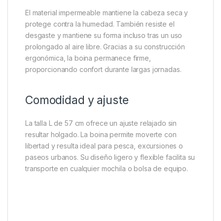
El diseño
Baker Boy
aporta un toque retro y
elegante. Su visera ligeramente curvada combina
estilo y practicidad. Así, puedes llevarla en la orilla
del lago o en la ciudad sin perder el estilo. Además,
su forma clásica se ajusta cómodamente a la cabeza,
evitando que se desplace durante las actividades.
Protección y durabilidad
El material impermeable mantiene la cabeza seca y
protege contra la humedad. También resiste el
desgaste y mantiene su forma incluso tras un uso
prolongado al aire libre. Gracias a su construcción
ergonómica, la boina permanece firme,
proporcionando confort durante largas jornadas.
Comodidad y ajuste