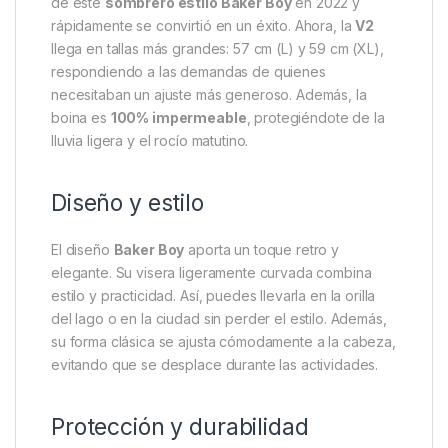
Descripción
Specification
Marc
One More Cast Boina 57 cm
La
One More Cast Boina 57 cm
combina estilo,
comodidad y funcionalidad para pescadores y
amantes del aire libre. OMC lanzó la primera versión
de este
sombrero estilo Baker Boy
en 2022 y
rápidamente se convirtió en un éxito. Ahora, la
V2
llega en tallas más grandes: 57 cm (L) y 59 cm (XL),
respondiendo a las demandas de quienes
necesitaban un ajuste más generoso. Además, la
boina es
100% impermeable
, protegiéndote de la
lluvia ligera y el rocío matutino.
Diseño y estilo