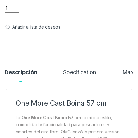
funcionalidad para pescadores y amantes del aire libre. OMC
lanzó la primera versión de este
sombrero estilo Baker Boy
en 2022 y rápidamente se convirtió en un éxito. Ahora, la
V2
llega en tallas más grandes: 57 cm (L) y 59 cm (XL),
respondiendo a las demandas de quienes necesitaban un
ajuste más generoso. Además, la boina es
100% impermeable
,
protegiéndote de la lluvia ligera y el rocío matutino.
39,99
€
Añadir a lista de deseos