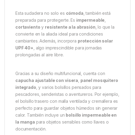
La
Nash Sudadera Zt Lite Hydra Flex Camo-M
es
una prenda técnica diseñada para acompañarte en
cualquier estación del año. Gracias a su tejido híbrido
de
poliamida y elastano
, proporciona una
combinación perfecta entre elasticidad, resistencia y
confort. Su estructura 4D elástica permite total
libertad de movimientos, mientras que su corte
ergonómico y ligero se adapta al cuerpo sin limitar tu
actividad.
Esta sudadera no solo es
cómoda
, también está
preparada para protegerte. Es
impermeable
,
cortaviento
y
resistente a la abrasión
, lo que la
convierte en la aliada ideal para condiciones
cambiantes. Además, incorpora
protección solar
UPF 40+
, algo imprescindible para jornadas
prolongadas al aire libre.