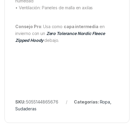
✔ Bolsillos funcionales y estratégicos
✔ Paneles de ventilación para mantenerte fresco
Especificaciones Técnicas
• Material: 92% poliamida / 8% elastano
• Peso del tejido: 370 g/m²
• Peso total de la prenda: 450 g
• Corte trasero ampliado para evitar filtraciones de
humedad
• Ventilación: Paneles de malla en axilas
Consejo Pro
: Usa como
capa intermedia
en
invierno con un
Zero Tolerance Nordic Fleece
Zipped Hoody
debajo.