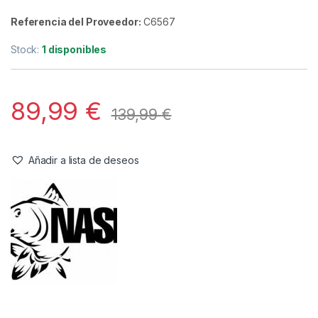
Ropa
,
Sudaderas
Nash Sudadera Zt Lite Hydra Flex
Camo-M
Referencia del Proveedor:
C6567
Stock:
1 disponibles
89,99
€
139,99
€