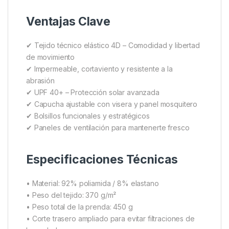
Gracias a su diseño multifuncional, cuenta con
capucha ajustable con visera
,
panel mosquitero
integrado
, y varios bolsillos pensados para
pescadores, senderistas o aventureros. Por ejemplo,
el bolsillo trasero con malla ventilada y cremallera es
perfecto para guardar objetos húmedos sin generar
calor. También incluye un
bolsillo impermeable en
la manga
para objetos sensibles como llaves o
documentación.
Ventajas Clave
✔ Tejido técnico elástico 4D – Comodidad y libertad
de movimiento
✔ Impermeable, cortaviento y resistente a la
abrasión
✔ UPF 40+ – Protección solar avanzada
✔ Capucha ajustable con visera y panel mosquitero