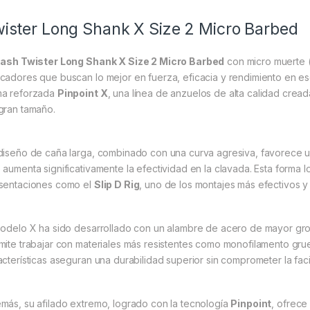
ister Long Shank X Size 2 Micro Barbed
ash Twister Long Shank X Size 2 Micro Barbed
con micro muerte 
cadores que buscan lo mejor en fuerza, eficacia y rendimiento en es
a reforzada
Pinpoint X
, una línea de anzuelos de alta calidad crea
gran tamaño.
diseño de caña larga, combinado con una curva agresiva, favorece un
 aumenta significativamente la efectividad en la clavada. Esta forma l
sentaciones como el
Slip D Rig
, uno de los montajes más efectivos 
modelo X ha sido desarrollado con un alambre de acero de mayor gros
mite trabajar con materiales más resistentes como monofilamento grue
acterísticas aseguran una durabilidad superior sin comprometer la faci
más, su afilado extremo, logrado con la tecnología
Pinpoint
, ofrece