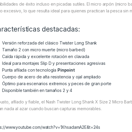
ibilidades de éxito incluso en picadas sutiles. El micro arpón (micro 
o excesivo, lo que resulta ideal para quienes practican la pesca sin 
racterísticas destacadas:
Versión reforzada del clásico Twister Long Shank
Tamaño 2 con micro muerte (micro barbed)
Caída rápida y excelente rotación en clavada
Ideal para montajes Slip D y presentaciones agresivas
Punta afilada con tecnología
Pinpoint
Cuerpo de acero de alta resistencia y ojal ampliado
Óptimo para escenarios extremos y peces de gran porte
Disponible también en tamaños 2 y 4
usto, afilado y fiable, el Nash Twister Long Shank X Size 2 Micro Bar
an nada al azar cuando buscan capturas memorables.
ps://www.youtube.com/watch?v=1XhsadamA2E&t=24s