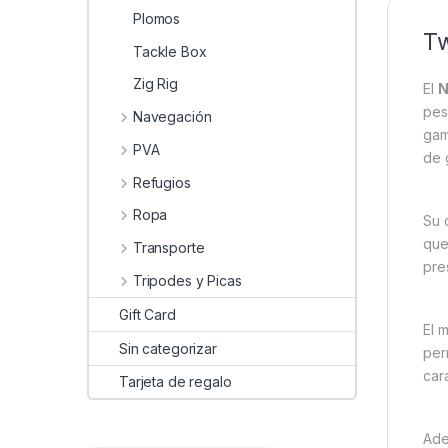
Plomos
Tw
Tackle Box
Zig Rig
El
N
pes
Navegación
gam
PVA
de 
Refugios
Ropa
Su 
que
Transporte
pre
Tripodes y Picas
Gift Card
El 
Sin categorizar
per
car
Tarjeta de regalo
Ade