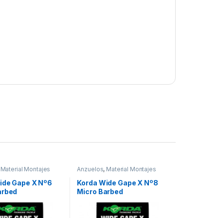
,
Material Montajes
Anzuelos
,
Material Montajes
ide Gape X Nº6
Korda Wide Gape X Nº8
arbed
Micro Barbed