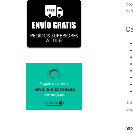
pos
dañ
Ca
Rob
dej
htt