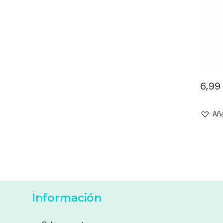
6,9
Aña
Información