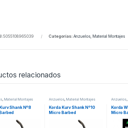
U:
5055108965039
Categorías:
Anzuelos
,
Material Montajes
uctos relacionados
os
,
Material Montajes
Anzuelos
,
Material Montajes
Anzuelos
 Kurv Shank Nº8
Korda Kurv Shank Nº10
Korda W
 Barbed
Micro Barbed
Micro B