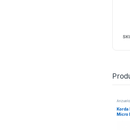
SK
Prod
Anzuel
Korda
Micro