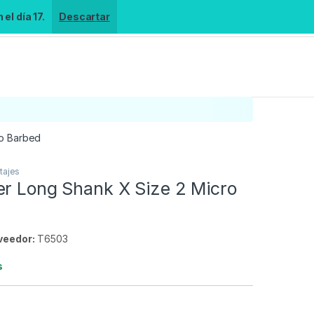
el día 17.
Descartar
ro Barbed
tajes
er Long Shank X Size 2 Micro
veedor:
T6503
s