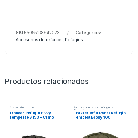
Incluye:
Panel principal + puertas
8 correas de ajuste
Bolsa de transporte
“Infill waterproof Nash Titan”, “protección bivvy
tormentas”, “mejor cortavientos pesca”, “Nash Hide
opiniones”, “kit impermeabilización carp fishing”
SKU:
5055108942023
Categorías:
Accesorios de refugios
,
Refugios