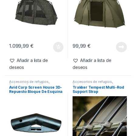
Productos relacionados
Bivvy
,
Refugios
Accesorios de refugios
,
Refugios
Trakker Refugio Bivvy
Trakker Infill Panel Refugio
Tempest RS 150 – Camo
Tempest Brolly 100T
1.099,99
€
99,99
€
Añadir a lista de
Añadir a lista de