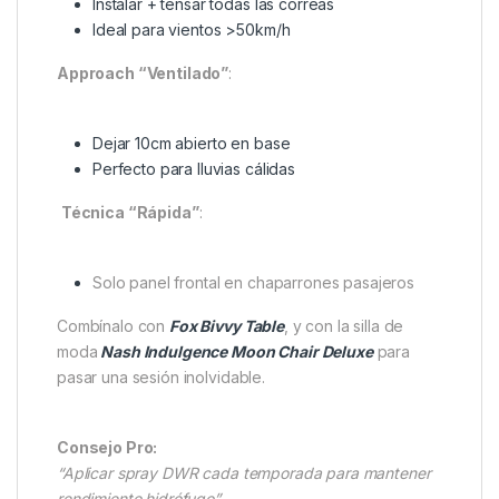
Peso
1.8kg
Mínimo
impacto al
transportar
Configuraciones para
Condiciones Extremas
Modo “Bunker”
:
Instalar + tensar todas las correas
Ideal para vientos >50km/h
Approach “Ventilado”
:
Dejar 10cm abierto en base
Perfecto para lluvias cálidas
Técnica “Rápida”
: