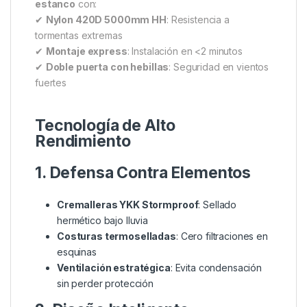
Nash Titan Hide Waterproof Infill “De refugio abierto a
fortaleza impermeable en segundos – Protección total
cuando más la necesitas”
Sistema de Protección 4
Estaciones
El
Nash Titan Hide Waterproof Infill
convierte tu
bivvy abierto en un
refugio completamente
estanco
con:
✔
Nylon 420D 5000mm HH
: Resistencia a
tormentas extremas
✔
Montaje express
: Instalación en <2 minutos
✔
Doble puerta con hebillas
: Seguridad en vientos
fuertes
Tecnología de Alto
Rendimiento