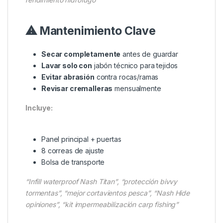
Solo panel frontal en chaparrones pasajeros
Combínalo con
Fox Bivvy Table
, y con la silla de
moda
Nash Indulgence Moon Chair Deluxe
para
pasar una sesión inolvidable.
Consejo Pro:
“Aplicar spray DWR cada temporada para mantener
rendimiento hidrófugo”
⚠ Mantenimiento Clave
Secar completamente
antes de guardar
Lavar solo con
jabón técnico para tejidos
Evitar abrasión
contra rocas/ramas
Revisar cremalleras
mensualmente