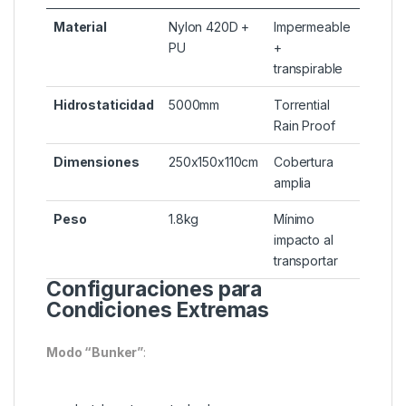
▸
Optimizado para Nash Titan Hide
▸
Ajustable a mayoría de bivvys
con sistema de
varillas externas
▸
Uso individual
: Como cortavientos de emergencia
Especificaciones Técnicas
Parámetro
Detalle
Beneficio
Material
Nylon 420D +
Impermeable
PU
+
transpirable
Hidrostaticidad
5000mm
Torrential
Rain Proof
Dimensiones
250x150x110cm
Cobertura
amplia