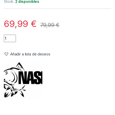
Accesorios de refugios
,
Refugios
Nash Titan Hide Waterproof Infill
Referencia del Proveedor:
T4202
Stock:
2 disponibles
69,99
€
79,99
€