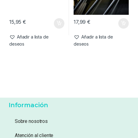
deseos
deseos
Accesorios de refugios
,
Accesorios de refugios
,
Refugios
,
Screen House
Refugios
Avid Carp Screen House 3D-
Trakker Tempest Multi-Rod
Repuesto Bloque De Esquina
Support Strap
15,95
€
17,99
€
Añadir a lista de
Añadir a lista de
deseos
deseos