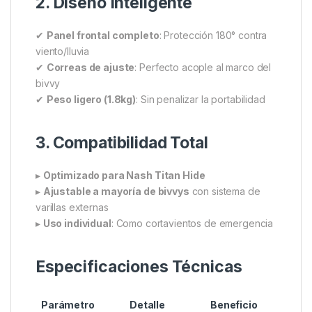
1. Defensa Contra Elementos
Cremalleras YKK Stormproof
: Sellado
hermético bajo lluvia
Costuras termoselladas
: Cero filtraciones en
esquinas
Ventilación estratégica
: Evita condensación
sin perder protección
2. Diseño Inteligente
✔
Panel frontal completo
: Protección 180° contra
viento/lluvia
✔
Correas de ajuste
: Perfecto acople al marco del
bivvy
✔
Peso ligero (1.8kg)
: Sin penalizar la portabilidad
3. Compatibilidad Total