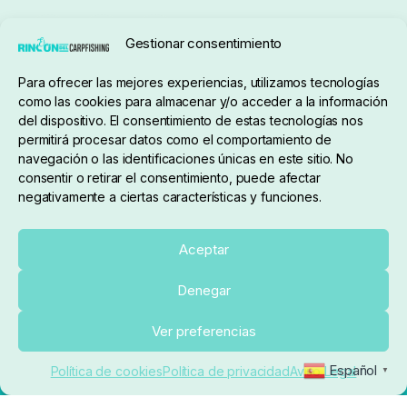
Seguimiento de pedidos
Gestionar consentimiento
Condiciones de compra
Para ofrecer las mejores experiencias, utilizamos tecnologías
como las cookies para almacenar y/o acceder a la información
del dispositivo. El consentimiento de estas tecnologías nos
permitirá procesar datos como el comportamiento de
navegación o las identificaciones únicas en este sitio. No
consentir o retirar el consentimiento, puede afectar
negativamente a ciertas características y funciones.
Sobre nosotros
Aceptar
Denegar
pedidos@elrincondelcarpfishing.com
Añadir al carrito
Ver preferencias
910 824 923
Español
Política de cookies
Política de privacidad
Aviso Legal
▼
Lunes a Viernes de 10:00 a 14:00 horas y 17:00 a