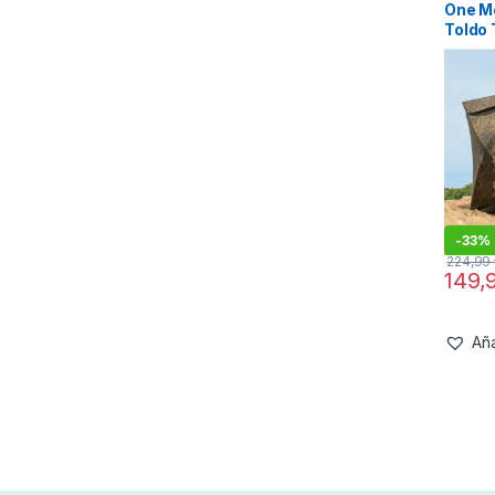
One M
Toldo 
-
33%
224,99
149,
Aña