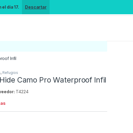
el día 17.
Descartar
oof Infil
s
,
Refugios
Hide Camo Pro Waterproof Infil
veedor:
T4224
ias