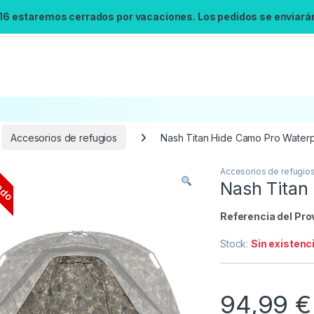
 16 estaremos cerrados por vacaciones. Los pedidos se enviarán 
Accesorios de refugios
Nash Titan Hide Camo Pro Waterpr
ado
Accesorios de refugio
Búsqueda no disponible
Nash Titan 
No se pudo cargar el widget de búsqueda.
Inténtalo de nuevo.
Referencia del Pro
Stock:
Sin existenc
Reintentar
94,99
€