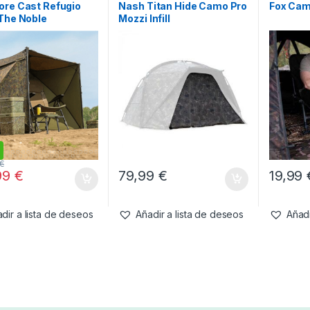
ore Cast Refugio
Nash Titan Hide Camo Pro
Fox Cam
The Noble
Mozzi Infill
€
99
€
79,99
€
19,99
dir a lista de deseos
Añadir a lista de deseos
Añadi