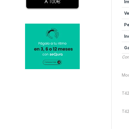
Im
Ve
P
In
Ga
Com
Mod
T42
T42