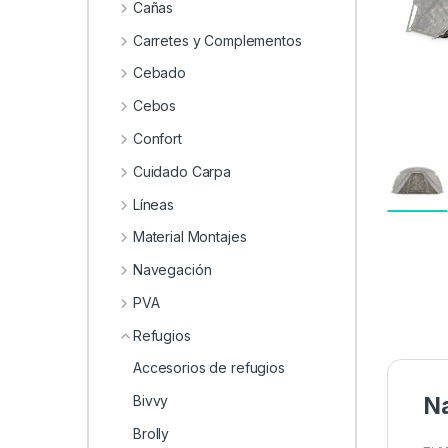
0
Cañas
Carretes y Complementos
Cebado
Cebos
Confort
Cuidado Carpa
Líneas
Material Montajes
Navegación
PVA
Refugios
Accesorios de refugios
Bivvy
Na
Brolly