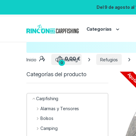
Del 9 de agosto al
Categorías
Inicio
Carpfishing
Refugios
Categorías del producto
Agot
Carpfishing
Alarmas y Tensores
Bolsos
Camping
0,00
€