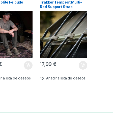
olite Felpudo
Trakker Tempest Multi-
Rod Support Strap
€
17,99
€
r a lista de deseos
Añadir a lista de deseos