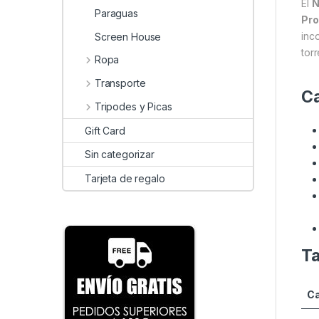
El
N
Paraguas
Pro
inc
Screen House
torr
Ropa
Transporte
Ca
Tripodes y Picas
Gift Card
Sin categorizar
Tarjeta de regalo
Ta
Ca