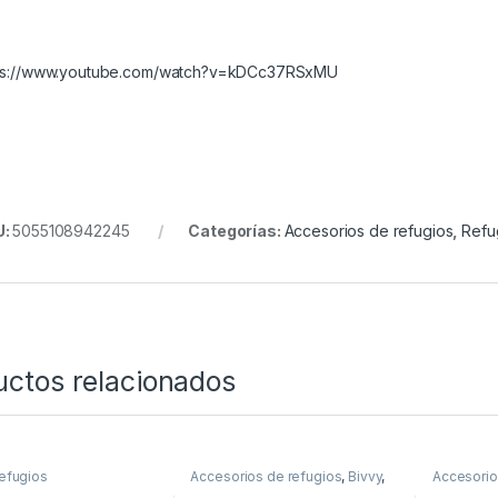
ps://www.youtube.com/watch?v=kDCc37RSxMU
U:
5055108942245
Categorías:
Accesorios de refugios
,
Refu
uctos relacionados
efugios
Accesorios de refugios
,
Bivvy
,
Accesorio
Refugios
Refugios