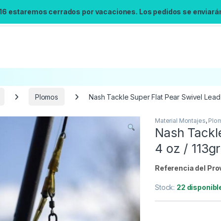
 16 estaremos cerrados por vacaciones. Los pedidos se enviarán 
Plomos
Nash Tackle Super Flat Pear Swivel Lead 
Material Montajes
,
Plo
Búsqueda no disponible
Nash Tackle
No se pudo cargar el widget de búsqueda.
4 oz / 113gr
Inténtalo de nuevo.
Referencia del Pro
Reintentar
Stock:
22 disponibl