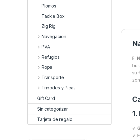
Plomos
Tackle Box
Zig Rig
Navegación
Na
PVA
Refugios
El
N
bu
Ropa
su
Transporte
zon
Tripodes y Picas
Ca
Gift Card
Sin categorizar
1.
Tarjeta de regalo
✔
G
✔
F