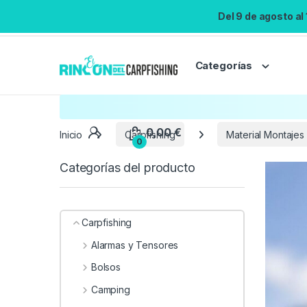
Del 9 de agosto al
Categorías
Inicio
Carpfishing
Material Montajes
Categorías del producto
Carpfishing
Alarmas y Tensores
Bolsos
Camping
0,00
€