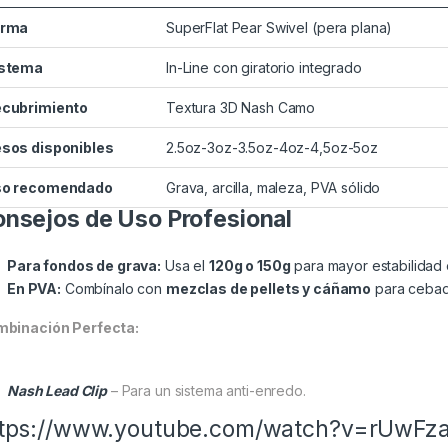
orma
SuperFlat Pear Swivel (pera plana)
istema
In-Line con giratorio integrado
cubrimiento
Textura 3D Nash Camo
sos disponibles
2.5oz-3oz-3.5oz-4oz-4,5oz-5oz
so recomendado
Grava, arcilla, maleza, PVA sólido
nsejos de Uso Profesional
Para fondos de grava:
Usa el
120g o 150g
para mayor estabilidad 
En PVA:
Combínalo con
mezclas de pellets y cáñamo
para cebad
binación Perfecta:
Nash Lead Clip
– Para un sistema anti-enredo.
tps://www.youtube.com/watch?v=rUwFza