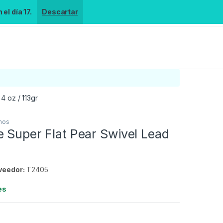
el día 17.
Descartar
4 oz / 113gr
mos
 Super Flat Pear Swivel Lead
veedor:
T2405
es