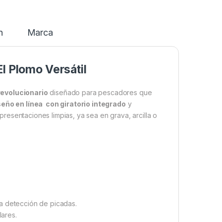
n
Marca
El Plomo Versátil
evolucionario
diseñado para pescadores que
seño en línea con giratorio integrado
y
resentaciones limpias, ya sea en grava, arcilla o
a detección de picadas.
ares.