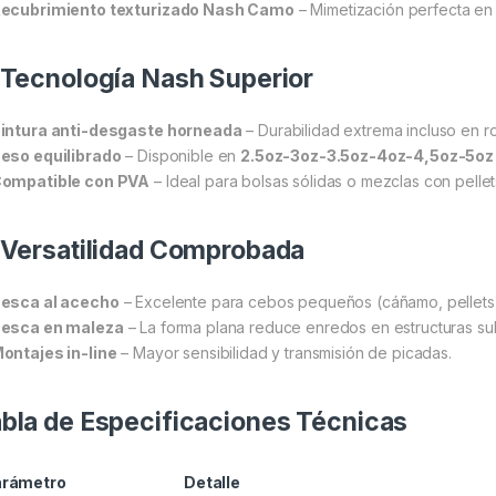
ecubrimiento texturizado Nash Camo
– Mimetización perfecta en 
 Tecnología Nash Superior
intura anti-desgaste horneada
– Durabilidad extrema incluso en ro
eso equilibrado
– Disponible en
2.5oz-3oz-3.5oz-4oz-4,5oz-5oz
ompatible con PVA
– Ideal para bolsas sólidas o mezclas con pelle
 Versatilidad Comprobada
esca al acecho
– Excelente para cebos pequeños (cáñamo, pellets
esca en maleza
– La forma plana reduce enredos en estructuras su
ontajes in-line
– Mayor sensibilidad y transmisión de picadas.
bla de Especificaciones Técnicas
arámetro
Detalle