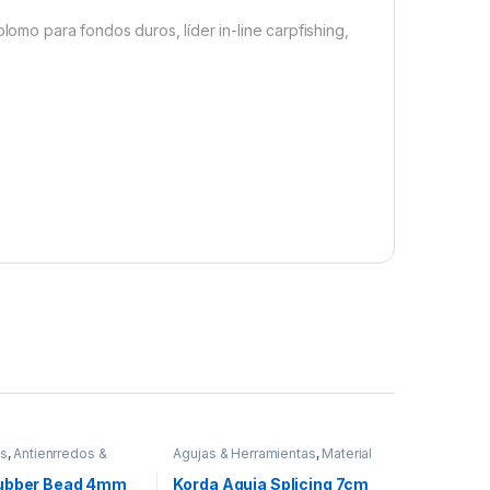
lomo para fondos duros, líder in-line carpfishing,
os
,
Antienrredos &
Agujas & Herramientas
,
Material
Material Montajes
Montajes
ubber Bead 4mm
Korda Aguja Splicing 7cm