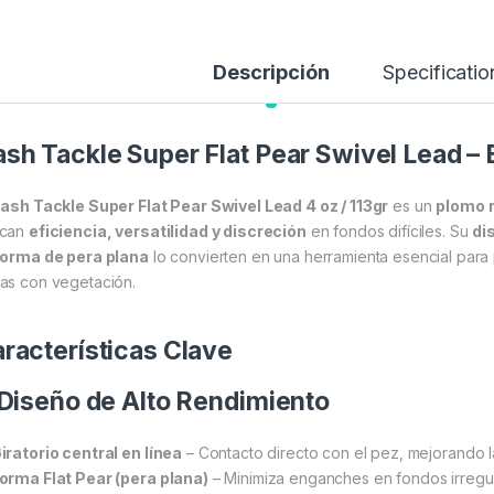
Descripción
Specificatio
sh Tackle Super Flat Pear Swivel Lead – 
ash Tackle Super Flat Pear Swivel Lead 4 oz / 113gr
es un
plomo r
scan
eficiencia, versatilidad y discreción
en fondos difíciles. Su
di
forma de pera plana
lo convierten en una herramienta esencial para p
as con vegetación.
racterísticas Clave
 Diseño de Alto Rendimiento
iratorio central en línea
– Contacto directo con el pez, mejorando l
orma Flat Pear (pera plana)
– Minimiza enganches en fondos irregul