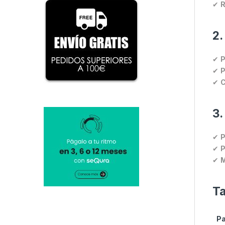
✔
R
2.
✔
P
✔
P
✔
C
3.
✔
P
✔
P
✔
M
Ta
P