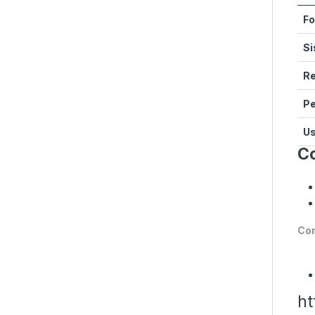
F
S
Re
Pe
U
Co
Com
ht