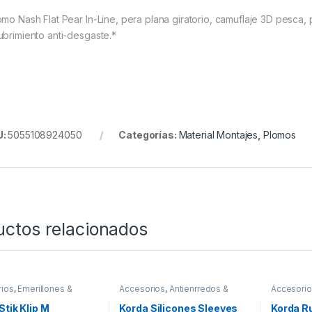
omo Nash Flat Pear In-Line, pera plana giratorio, camuflaje 3D pesca, p
ubrimiento anti-desgaste.*
U:
5055108924050
Categorías:
Material Montajes
,
Plomos
uctos relacionados
ios
,
Emerillones &
Accesorios
,
Antienrredos &
Accesori
entes
,
Material
Siliconas
,
Material Montajes
Siliconas
,
es
Stik Klip M
Korda Silicones Sleeves
Korda R