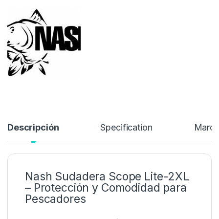
un tejido de
algodón con elastano (96% algodón, 4%
elastano, 250 g/m²)
que aporta suavidad, elasticidad y
transpirabilidad, ideal para largas horas en la orilla.
59,99
€
89,99
€
Añadir a lista de deseos