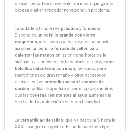
que aporta suavidad, elasticidad y transpirabilidad,
ideal para largas horas en la orilla.
Uno de sus elementos más destacados es la
capucha con Face Guard
, que protege la cabeza y
el rostro de los mosquitos y otros insectos. Gracias a
la
cremallera oculta y a la mosquitera integrada
,
puedes cubrir completamente la cara sin molestias ni
irritaciones, lo que permite concentrarte en la pesca
incluso en noches de verano. Además, la capucha
ofrece libertad de movimiento, de modo que girar la
cabeza o mirar alrededor no supone un problema.
La sudadera también es
práctica y funcional
.
Dispone de un
bolsillo grande con cierre
magnético
, ideal para guardar objetos personales,
así como un
bolsillo forrado de vellón para
calentar las manos
en las primeras horas de la