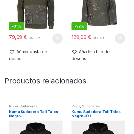
También te recomendamos…
Ropa
,
Sudaderas
Chaquetas
,
Ropa
Nash Sudadera Scope HD-
Nash Scope Waterproof
2XL
Smock-2XL
-
31%
-
32%
79,99
€
129,99
€
115,99
€
189,99
€
Añadir a lista de
Añadir a lista de
deseos
deseos