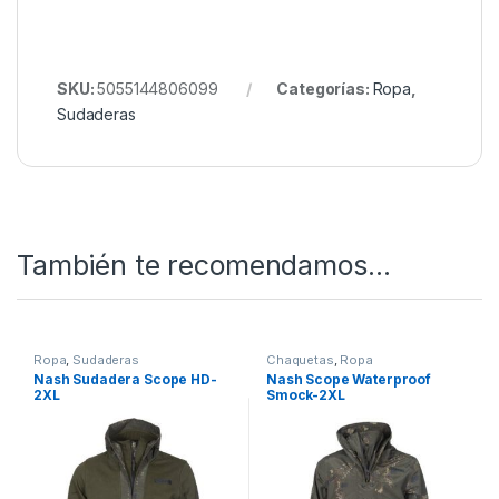
Quieres ver más? Échale un ojo a
Nuestro Rincón de
Ropa
Todo esto y mucho más en Nuestra Tienda de
Pesca Online
SKU:
5055144806099
Categorías:
Ropa
,
Sudaderas