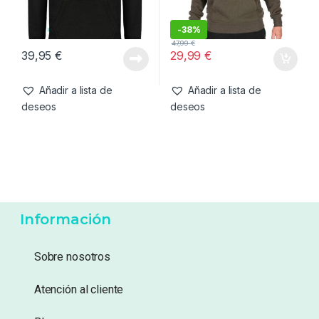
deseos
deseos
Ropa
,
Sudaderas
Ropa
,
Sudaderas
Kumu Sudadera Take Flight-
Fox Sudadera Verde y
11/12 Años
Negro-S
-
38%
47,99
€
39,95
€
29,99
€
Añadir a lista de
Añadir a lista de
deseos
deseos