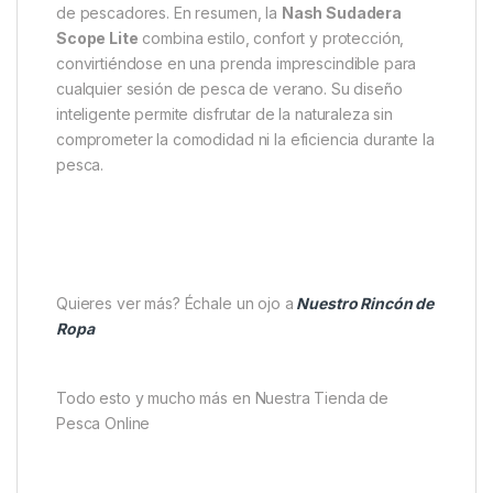
mañana o al anochecer. Adicionalmente, incluye
dos
bolsillos delanteros con imán
, pensados para
smartphones de gran tamaño y otros accesorios
esenciales. Las
cremalleras con tiradores de
cordón
facilitan la apertura y cierre rápido, mientras
que las
coderas resistentes al agua
aumentan la
durabilidad y protección frente a la humedad.
La
versatilidad de tallas
, que va desde la S hasta la
XXXL, asegura un ajuste adecuado para todo tipo
de pescadores. En resumen, la
Nash Sudadera
Scope Lite
combina estilo, confort y protección,
convirtiéndose en una prenda imprescindible para
cualquier sesión de pesca de verano. Su diseño
inteligente permite disfrutar de la naturaleza sin
comprometer la comodidad ni la eficiencia durante la
pesca.