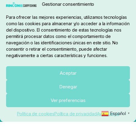
Gestionar consentimiento
Condiciones de compra
Para ofrecer las mejores experiencias, utilizamos tecnologías
como las cookies para almacenar y/o acceder a la información
del dispositivo. El consentimiento de estas tecnologías nos
permitirá procesar datos como el comportamiento de
navegación o las identificaciones únicas en este sitio. No
consentir o retirar el consentimiento, puede afectar
negativamente a ciertas características y funciones.
Sobre nosotros
Aceptar
Denegar
pedidos@elrincondelcarpfishing.com
Añadir al carrito
Ver preferencias
910 824 923
Español
Política de cookies
Política de privacidad
Aviso Legal
▼
Lunes a Viernes de 10:00 a 14:00 horas y 17:00 a
20:00