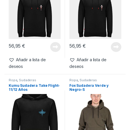
Productos relacionados
Ropa
,
Sudaderas
Ropa
,
Sudaderas
Kumu Sudadera Tall Tales
Kumu Sudadera Tall Tales
Negro-L
Negro-3XL
56,95
€
56,95
€
Añadir a lista de
Añadir a lista de