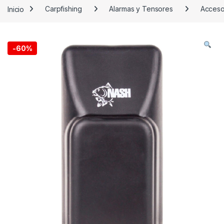
Inicio
Carpfishing
Alarmas y Tensores
Acceso
-
60%