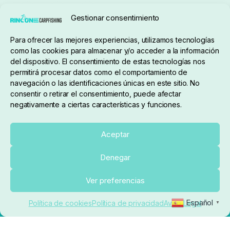
Gestionar consentimiento
Para ofrecer las mejores experiencias, utilizamos tecnologías
pedidos@elrincondelcarpfishing.com
como las cookies para almacenar y/o acceder a la información
del dispositivo. El consentimiento de estas tecnologías nos
910 824 923
permitirá procesar datos como el comportamiento de
navegación o las identificaciones únicas en este sitio. No
Lunes a Viernes de 10:00 a 14:00 horas y 17:00 a
consentir o retirar el consentimiento, puede afectar
negativamente a ciertas características y funciones.
20:00
Paseo de Guadalajara, 36. Local 3. 28702. San
Aceptar
Sebastián De Los Reyes (Madrid)
Denegar
El Rincón del Carpfishing. © 2025. Todos los derechos
Añadir al carrito
Ver preferencias
reservados.
Ecommerce conectado con Kiby ERP
Español
Política de cookies
Política de privacidad
Aviso Legal
▼