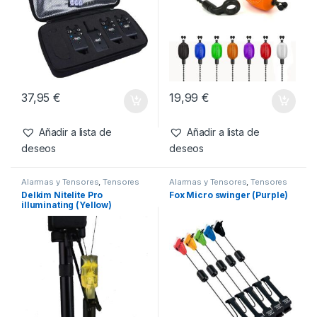
37,95
€
19,99
€
Añadir a lista de
Añadir a lista de
deseos
deseos
Alarmas y Tensores
,
Tensores
Alarmas y Tensores
,
Tensores
Delkim Nitelite Pro
Fox Micro swinger (Purple)
illuminating (Yellow)