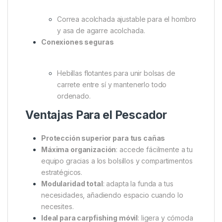
perfectos para plomos u otros accesorios
de pesca.
Detalles prácticos
Base y correas de compresión para
cobras, picas de tormenta o retenedores.
2 pares de trabillas elásticas en cada lado
para picas.
Transporte cómodo
Correa acolchada ajustable para el hombro
y asa de agarre acolchada.
Conexiones seguras
Hebillas flotantes para unir bolsas de
carrete entre sí y mantenerlo todo
ordenado.