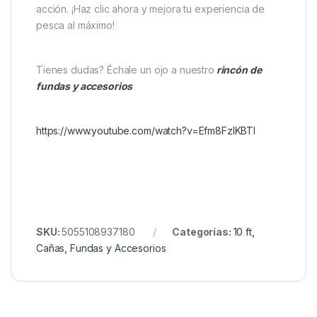
sacrificar movilidad.
Carperos que desean sistemas de transporte
modulares y personalizados.
Amantes de los accesorios bien organizados y
de alta calidad.
➡
¡No dejes tus cañas al azar!
Confía en la protección y versatilidad de la
Nash
Scope OPS Soft Protect 2 Rod Skin
y mantén tu
equipo siempre seguro, ordenado y listo para la
acción. ¡Haz clic ahora y mejora tu experiencia de
pesca al máximo!
Tienes dudas? Échale un ojo a nuestro
rincón de
fundas y accesorios
https://www.youtube.com/watch?v=Efm8FzlKBTI