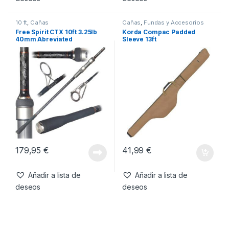
252,00
€
71,99
€
Añadir a lista de
Añadir a lista de
deseos
deseos
10 ft
,
Cañas
Cañas
,
Fundas y Accesorios
Free Spirit CTX 10ft 3.25lb
Korda Compac Padded
40mm Abreviated
Sleeve 13ft