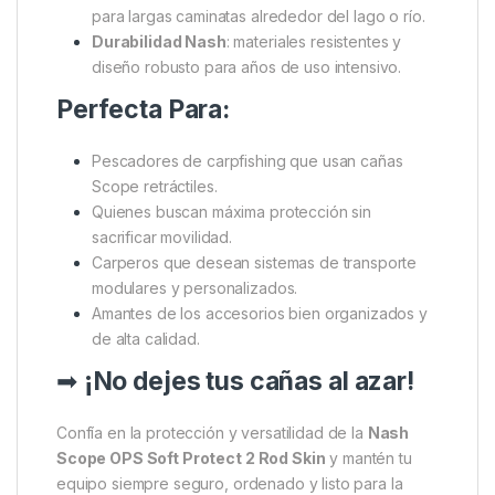
Ventajas Para el Pescador
Protección superior para tus cañas
Máxima organización
: accede fácilmente a tu
equipo gracias a los bolsillos y compartimentos
estratégicos.
Modularidad total
: adapta la funda a tus
necesidades, añadiendo espacio cuando lo
necesites.
Ideal para carpfishing móvil
: ligera y cómoda
para largas caminatas alrededor del lago o río.
Durabilidad Nash
: materiales resistentes y
diseño robusto para años de uso intensivo.
Perfecta Para:
Pescadores de carpfishing que usan cañas
Scope retráctiles.
Quienes buscan máxima protección sin