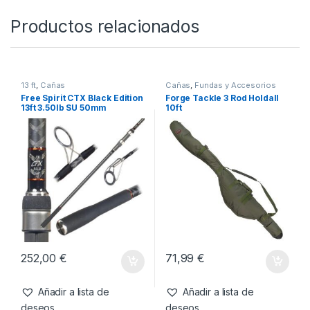
SKU:
5055108937180
Categorías:
10 ft
,
Cañas
,
Fundas y Accesorios
Productos relacionados
13 ft
,
Cañas
Cañas
,
Fundas y Accesorios
Free Spirit CTX Black Edition
Forge Tackle 3 Rod Holdall
13ft 3.50lb SU 50mm
10ft
Abbreviated