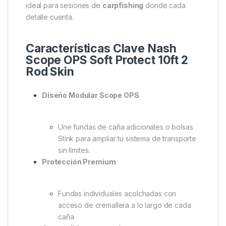
10ft 2 Rod Skin – Máxima
Protección y Modularidad Para
Tus Cañas
Protección, orden y libertad.
La
Nash Scope OPS
Soft Protect 2 Rod Skin
está diseñada para el
carpero moderno que exige lo mejor en protección
y versatilidad para sus cañas. Perfecta para cañas
Scope retráctiles de 9ft o 10ft, incluso con anillas de
50 mm y carretes big pit, esta funda es la compañera
ideal para sesiones de
carpfishing
donde cada
detalle cuenta.
Características Clave Nash
Scope OPS Soft Protect 10ft 2
Rod Skin
Diseño Modular Scope OPS