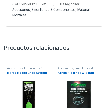
Todo esto y mucho más en Nuestra Tienda de
Pesca Online
Quick Change Uni Swivel
SKU:
5055108980889
Categorías:
Accesorios
,
Emerillones & Componentes
,
Material
Montajes
Productos relacionados