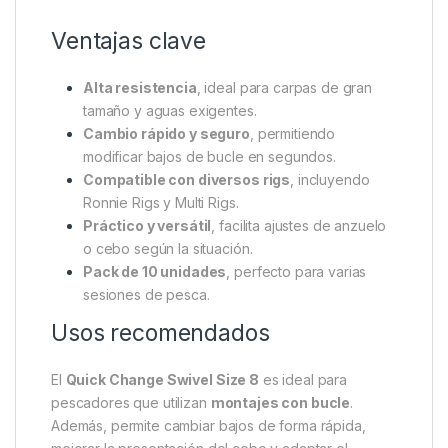
Su construcción robusta garantiza una
conexión
segura y fiable
, capaz de soportar la presión de
carpas grandes y sesiones prolongadas. Además, su
apertura está pensada para ajustes rápidos, sin
necesidad de herramientas adicionales ni nudos
complejos. Por lo tanto, podrás mantener la
mecánica del montaje siempre óptima y lista para
funcionar.
Ventajas clave
Alta resistencia
, ideal para carpas de gran
tamaño y aguas exigentes.
Cambio rápido y seguro
, permitiendo
modificar bajos de bucle en segundos.
Compatible con diversos rigs
, incluyendo
Ronnie Rigs y Multi Rigs.