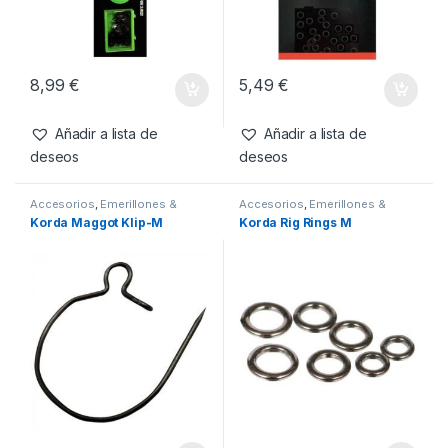
Accesorios
,
Emerillones &
Accesorios
,
Emerillones &
Componentes
,
Material
Componentes
,
Material
Korda Naked Chod System
Korda Rig Rings X-Small
Montajes
Montajes
8,99
€
5,49
€
Añadir a lista de
Añadir a lista de
deseos
deseos
Accesorios
,
Emerillones &
Accesorios
,
Emerillones &