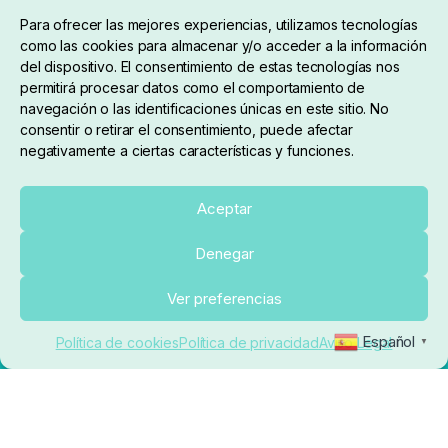
Condiciones de compra
Para ofrecer las mejores experiencias, utilizamos tecnologías
como las cookies para almacenar y/o acceder a la información
del dispositivo. El consentimiento de estas tecnologías nos
permitirá procesar datos como el comportamiento de
navegación o las identificaciones únicas en este sitio. No
consentir o retirar el consentimiento, puede afectar
negativamente a ciertas características y funciones.
Sobre nosotros
Aceptar
Denegar
pedidos@elrincondelcarpfishing.com
Añadir al carrito
Ver preferencias
910 824 923
Español
Política de cookies
Política de privacidad
Aviso Legal
▼
Lunes a Viernes de 10:00 a 14:00 horas y 17:00 a
20:00
Paseo de Guadalajara, 36. Local 3. 28702. San