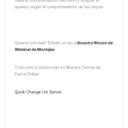
Práctico y versátil
, facilita ajustes de anzuelo
o cebo según la situación.
Pack de 10 unidades
, perfecto para varias
sesiones de pesca.
Usos recomendados
El
Quick Change Swivel Size 8
es ideal para
pescadores que utilizan
montajes con bucle
.
Además, permite cambiar bajos de forma rápida,
mejorar la presentación del cebo y adaptar el
aparejo según el comportamiento de las carpas.
Quieres ver más? Échale un ojo a
Nuestro Rincón de
Material de Montajes