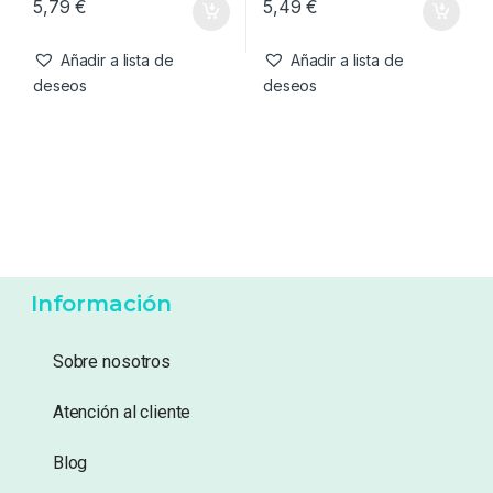
Componentes
,
Material
Componentes
,
Material
Korda Maggot Klip-M
Korda Rig Rings M
Montajes
Montajes
5,79
€
5,49
€
Añadir a lista de
Añadir a lista de
deseos
deseos