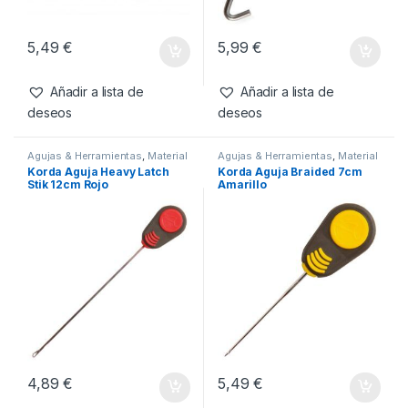
Accesorios
,
Emerillones &
Agujas & Herramientas
,
Material
Componentes
,
Material
Montajes
Korda Swivel Size 8
Korda Herramienta Para
Montajes
Nudos
5,49
€
5,99
€
Añadir a lista de
Añadir a lista de
deseos
deseos
Agujas & Herramientas
,
Material
Agujas & Herramientas
,
Material
Montajes
Montajes
Korda Aguja Heavy Latch
Korda Aguja Braided 7cm
Stik 12cm Rojo
Amarillo