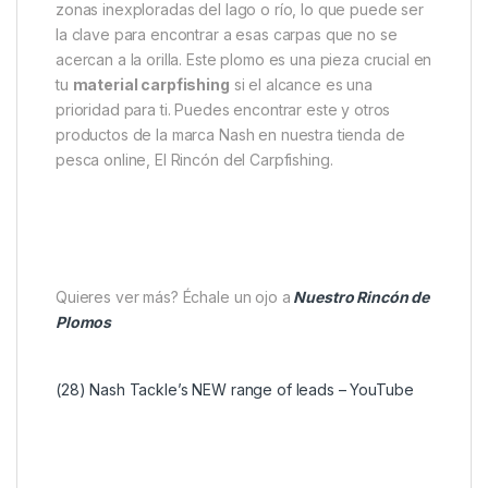
optimizar su alcance. Su peso de 127 gramos (4.5oz)
es ideal para la pesca a media y larga distancia. La
eliminación de la textura 3D no solo ayuda en el
lanzamiento, sino que también facilita la limpieza del
plomo y evita que se adhiera suciedad o limo.
Un consejo de experto para sacarle el máximo
partido es utilizarlo con una
caña de carpa
de
lanzado diseñada para grandes distancias y una
línea fina. Esta combinación te permitirá alcanzar
zonas inexploradas del lago o río, lo que puede ser
la clave para encontrar a esas carpas que no se
acercan a la orilla. Este plomo es una pieza crucial en
tu
material carpfishing
si el alcance es una
prioridad para ti. Puedes encontrar este y otros
productos de la marca Nash en nuestra tienda de
pesca online, El Rincón del Carpfishing.