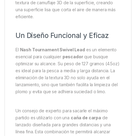
jornada de éxito y una vacía.
Además de su diseño para distancia, este plomo ha
sido pensado para ser lo más discreto posible. Su
forma aerodinámica no solo reduce la resistencia del
aire, sino que también minimiza el ruido al impactar
con la superficie del agua. Esta es una ventaja crucial
en aguas claras o con peces recelosos, donde un
sonido fuerte podría ahuyentar a las carpas. Para
mejorar aún más su aerodinámica, se ha eliminado la
textura de camuflaje 3D de la superficie, creando
una superficie lisa que corta el aire de manera más
eficiente.
Un Diseño Funcional y Eficaz
El
Nash Tournament Swivel Lead
es un elemento
esencial para cualquier
pescador
que busque