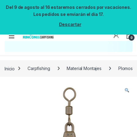
Del 9 de agosto al 16 estaremos cerrados por vacaciones.
Los pedidos se enviarán el día 17.
Descartar
0
Búsqueda no disponible
No se pudo cargar el widget de búsqueda.
Inténtalo de nuevo.
Reintentar