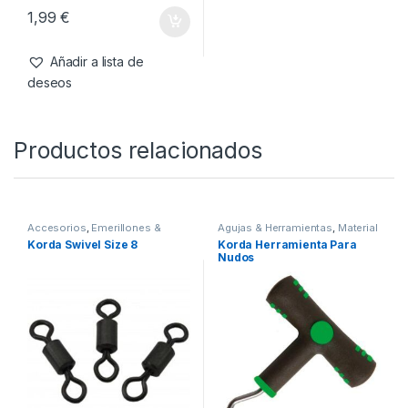
Material Montajes
,
Plomos
Nash Plomo Tournament
Swivel Lead 99gr 3.5oz
1,99
€
Añadir a lista de
deseos
Productos relacionados