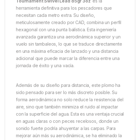
Descripción
Specification
Marc
Nash Plomo Tournament Swivel
Lead 85gr 3oz : Máxima
Distancia y Vuelo Estabilizado
¿Buscas el plomo perfecto para conseguir esos
lances épicos a gran distancia? El
Nash Plomo
Tournament Swivel Lead 85gr 3oz
es la
herramienta definitiva para los pescadores que
necesitan cada metro extra. Su diseño,
meticulosamente creado por CAD, combina un perfil
hexagonal con una punta balística. Esta ingeniería
avanzada garantiza una aerodinámica superior y un
vuelo sin tambaleos, lo que se traduce directamente
en una máxima eficacia de lanzado y una distancia
adicional que puede marcar la diferencia entre una