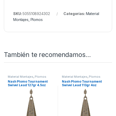
Quieres ver más? Échale un ojo a
Nuestro Rincón de
Plomos
(28) Nash Tackle’s NEW range of leads – YouTube
SKU:
5055108924302
Categorías:
Material
Montajes
,
Plomos