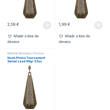
También te recomendamos…
Material Montajes
,
Plomos
Material Montajes
,
Plomos
Nash Plomo Tournament
Nash Plomo Tournament
Swivel Lead 127gr 4.5oz
Swivel Lead 113gr 4oz
2,59
€
1,99
€
Añadir a lista de
Añadir a lista de
deseos
deseos