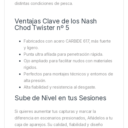
Máxima Fiabilidad en Cada
Detalle
Nash cuida hasta el último detalle. Cada anzuelo
pasa
exhaustivas pruebas de calidad
, tanto en
laboratorio como en escenarios reales. Los
pescadores profesionales y aficionados que
colaboran con Nash aportan su experiencia para
perfeccionar cada modelo y asegurar su eficacia en
distintas condiciones de pesca.
Ventajas Clave de los Nash
Chod Twister nº 5
Fabricados con acero CARBIDE 617, más fuerte
y ligero.
Punta ultra afilada para penetración rápida.