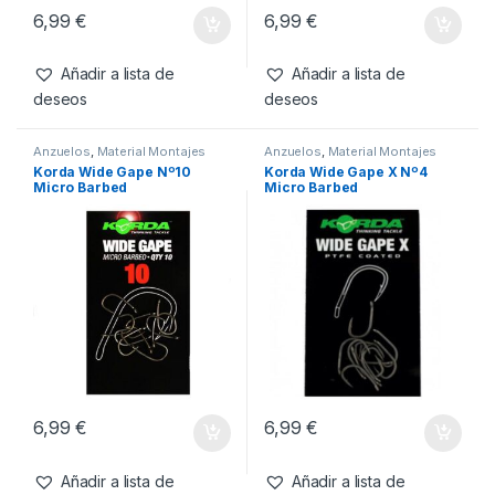
Anzuelos
,
Material Montajes
Anzuelos
,
Material Montajes
Korda Kontinental Nº6
Korda Kontinental Nº2
Micro Barbed
Micro Barbed
6,99
€
6,99
€
Añadir a lista de
Añadir a lista de
deseos
deseos
Anzuelos
,
Material Montajes
Anzuelos
,
Material Montajes
Korda Wide Gape Nº10
Korda Wide Gape X Nº4
Micro Barbed
Micro Barbed