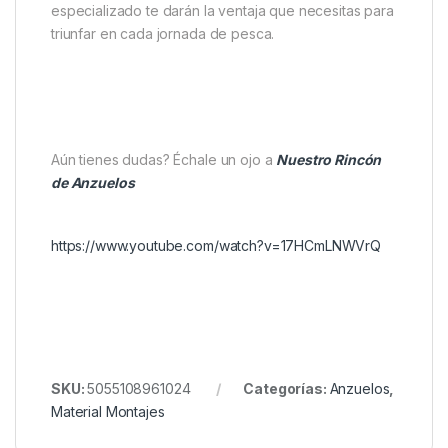
Ojo ampliado para facilitar nudos con materiales
rígidos.
Perfectos para montajes técnicos y entornos de
alta presión.
Alta fiabilidad y resistencia al desgaste.
Sube de Nivel en tus Sesiones
Si quieres aumentar tus capturas y marcar la
diferencia en escenarios presionados, Añádelos a tu
caja de aparejos. Su calidad, fiabilidad y diseño
especializado te darán la ventaja que necesitas para
triunfar en cada jornada de pesca.
Aún tienes dudas? Échale un ojo a
Nuestro Rincón
de Anzuelos