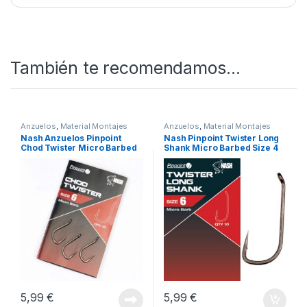
https://www.youtube.com/watch?v=17HCmLNWVrQ
SKU:
5055108961024
Categorías:
Anzuelos
,
Material Montajes
También te recomendamos…
Anzuelos
,
Material Montajes
Anzuelos
,
Material Montajes
Nash Anzuelos Pinpoint
Nash Pinpoint Twister Long