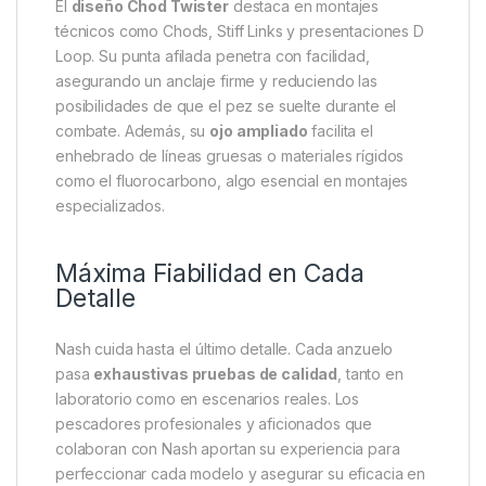
prestigiosa gama Pinpoint utiliza
acero al carbono
CARBIDE 617
, un material que ofrece hasta un
50 %
más de resistencia
, manteniendo un peso más
ligero. Este equilibrio permite lanzadas más naturales
y eficaces, algo crucial cuando buscas engañar a
carpas cada vez más recelosas.
Diseño Pensado para Montajes
Técnicos
El
diseño Chod Twister
destaca en montajes
técnicos como Chods, Stiff Links y presentaciones D
Loop. Su punta afilada penetra con facilidad,
asegurando un anclaje firme y reduciendo las
posibilidades de que el pez se suelte durante el
combate. Además, su
ojo ampliado
facilita el
enhebrado de líneas gruesas o materiales rígidos
como el fluorocarbono, algo esencial en montajes
especializados.