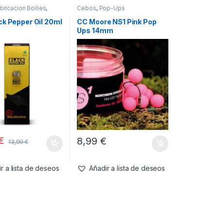
bricacion Boilies
,
Cebos
,
Pop-Ups
ck Pepper Oil 20ml
CC Moore NS1 Pink Pop
Ups 14mm
€
8,99
€
13,99
€
r a lista de deseos
Añadir a lista de deseos