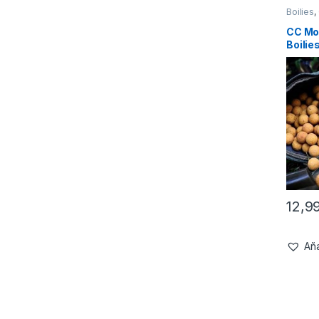
Boilies
,
CC Mo
Boilie
12,9
Aña