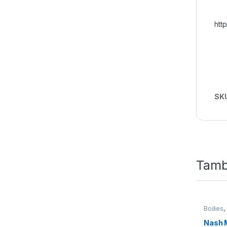
htt
SK
Tamb
Boilies
,
Nash 