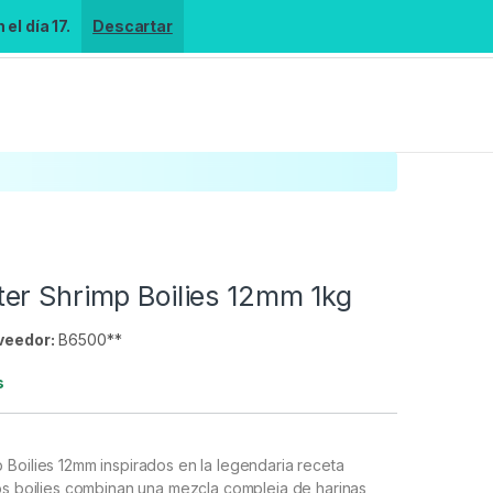
el día 17.
Descartar
er Shrimp Boilies 12mm 1kg
veedor:
B6500**
s
Boilies 12mm inspirados en la legendaria receta
os boilies combinan una mezcla compleja de harinas