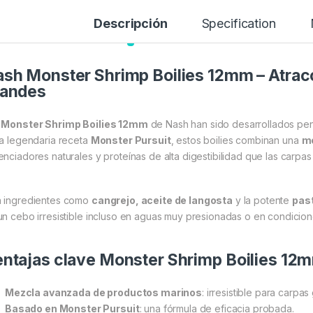
Descripción
Specification
sh Monster Shrimp Boilies 12mm – Atracc
randes
s
Monster Shrimp Boilies 12mm
de Nash han sido desarrollados pen
la legendaria receta
Monster Pursuit
, estos boilies combinan una
me
enciadores naturales y proteínas de alta digestibilidad que las carp
 ingredientes como
cangrejo, aceite de langosta
y la potente
pas
un cebo irresistible incluso en aguas muy presionadas o en condiciones
ntajas clave Monster Shrimp Boilies 12
Mezcla avanzada de productos marinos
: irresistible para carpa
Basado en Monster Pursuit
: una fórmula de eficacia probada.