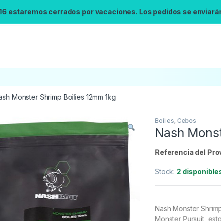
 16 estaremos cerrados por vacaciones. Los pedidos se enviarán 
ash Monster Shrimp Boilies 12mm 1kg
Boilies
,
Cebos
Búsqueda no disponible
Nash Monst
No se pudo cargar el widget de búsqueda.
Inténtalo de nuevo.
Referencia del Pro
Stock:
2 disponible
Reintentar
Nash Monster Shrimp 
Monster Pursuit, est