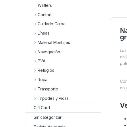
Wafters
Confort
Cuidado Carpa
Na
Líneas
g
Material Montajes
Lo
Navegación
en 
PVA
pot
Refugios
Ropa
Con
en 
Transporte
Tripodes y Picas
Ve
Gift Card
Sin categorizar
Tarjeta de regalo