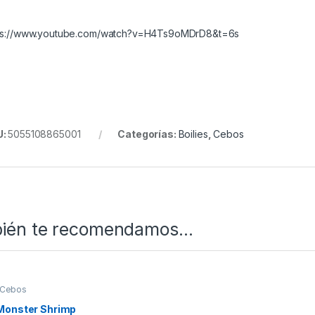
ps://www.youtube.com/watch?v=H4Ts9oMDrD8&t=6s
U:
5055108865001
Categorías:
Boilies
,
Cebos
ién te recomendamos…
Cebos
Monster Shrimp