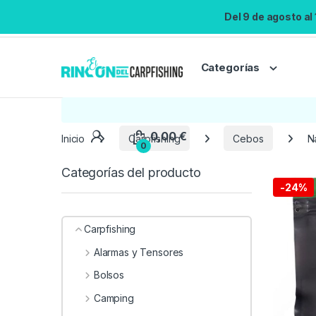
Del 9 de agosto al
Categorías
Inicio
Carpfishing
Cebos
N
Categorías del producto
-
24%
Carpfishing
Alarmas y Tensores
Bolsos
Camping
0,00
€