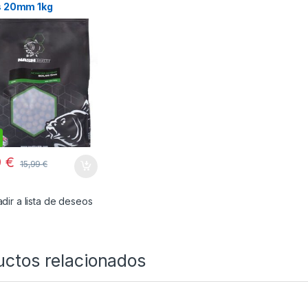
es 20mm 1kg
9
€
15,99
€
dir a lista de deseos
uctos relacionados