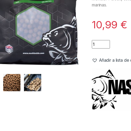
marinas.
10,99
€
Añadir a lista d