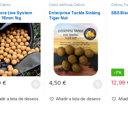
Cebos
Cebo artificial
,
Cebos
Cebos
,
Fa
Liquidos
ore Live System
Enterprise Tackle Sinking
SBS Bla
s 18mm 1kg
Tiger Nut
-
7%
12,99
9
€
4,50
€
dir a lista de deseos
Añadir a lista de deseos
Añadi