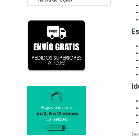
Es
Id
Ten