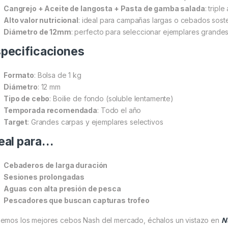
Cangrejo + Aceite de langosta + Pasta de gamba salada
: triple
Alto valor nutricional
: ideal para campañas largas o cebados sost
Diámetro de 12mm
: perfecto para seleccionar ejemplares grande
pecificaciones
Formato
: Bolsa de 1 kg
Diámetro
: 12 mm
Tipo de cebo
: Boilie de fondo (soluble lentamente)
Temporada recomendada
: Todo el año
Target
: Grandes carpas y ejemplares selectivos
eal para…
Cebaderos de larga duración
Sesiones prolongadas
Aguas con alta presión de pesca
Pescadores que buscan capturas trofeo
emos los mejores cebos Nash del mercado, échalos un vistazo en
N