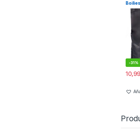
Boili
-
31%
10,9
Aña
Prod