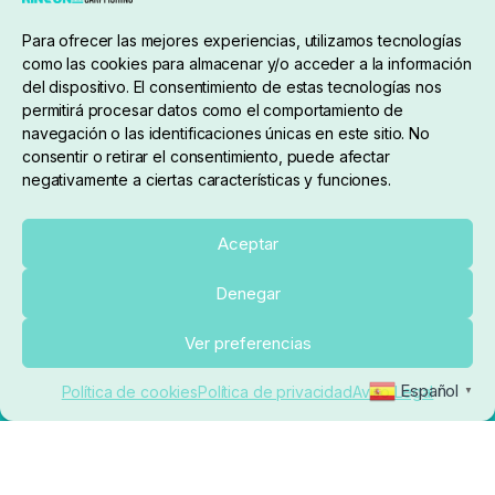
Condiciones de compra
Para ofrecer las mejores experiencias, utilizamos tecnologías
como las cookies para almacenar y/o acceder a la información
del dispositivo. El consentimiento de estas tecnologías nos
permitirá procesar datos como el comportamiento de
navegación o las identificaciones únicas en este sitio. No
consentir o retirar el consentimiento, puede afectar
negativamente a ciertas características y funciones.
Sobre nosotros
Aceptar
Denegar
pedidos@elrincondelcarpfishing.com
Añadir al carrito
Ver preferencias
910 824 923
Español
Política de cookies
Política de privacidad
Aviso Legal
▼
Lunes a Viernes de 10:00 a 14:00 horas y 17:00 a
20:00