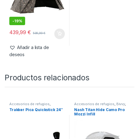
También te recomendamos…
Bivvy
,
Refugios
Nash Refugio Bivvy Titan
Hide Camo Pro XL
-
19%
439,99
€
539,99
€
Añadir a lista de
deseos