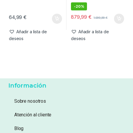
deseos
deseos
Accesorios de refugios
,
Bivvy
,
Refugios
Refugios
Trakker Tempest Suelo
Nash Bank Life Gazebo
Brolly v2 Groundsheet
Camo Pro
-
20%
879,99
€
64,99
€
1.099,99
€
Añadir a lista de
Añadir a lista de
deseos
deseos