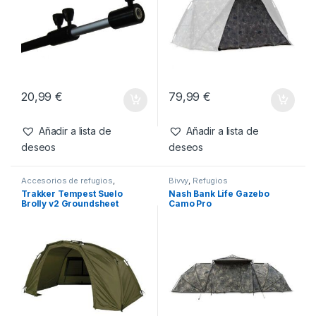
Productos relacionados
Accesorios de refugios
,
Accesorios de refugios
,
Bivvy
,
Refugios
Refugios
Trakker Pica Quickstick 24″
Nash Titan Hide Camo Pro
Mozzi Infill
20,99
€
79,99
€
Añadir a lista de
Añadir a lista de