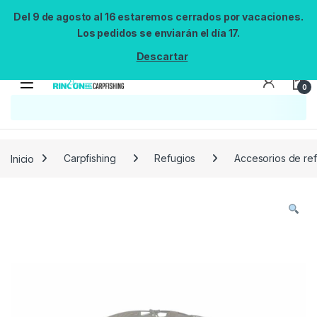
Del 9 de agosto al 16 estaremos cerrados por vacaciones.
Los pedidos se enviarán el día 17.
Descartar
0
Búsqueda no disponible
No se pudo cargar el widget de búsqueda.
Inténtalo de nuevo.
Reintentar