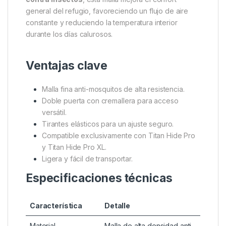
reducido dentro de tu bolsa o carro de transporte.
Es importante tener en cuenta que este modelo es
exclusivo para Titan Hide Pro y Titan Hide Pro XL
,
y no es compatible con los modelos T4296 Titan
Hide ni T4297 Titan Hide XL.
Además de su función principal de
protección
contra insectos
, esta malla mejora el confort
general del refugio, favoreciendo un flujo de aire
constante y reduciendo la temperatura interior
durante los días calurosos.
Ventajas clave
Malla fina anti-mosquitos de alta resistencia.
Doble puerta con cremallera para acceso