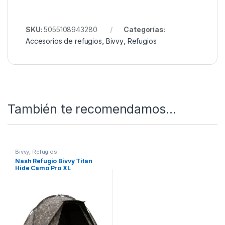
Peso
0,9 kg
Dimensiones
Adaptadas al Titan Hide Pro
aproximadas
XL
Tienes dudas? Échale un ojo a
Nuestro Rincón de
Bivvy
SKU:
5055108943280
Categorías:
Accesorios de refugios
,
Bivvy
,
Refugios