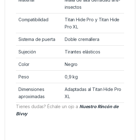
versátil.
Tirantes elásticos para un ajuste seguro.
Compatible exclusivamente con Titan Hide Pro
y Titan Hide Pro XL.
Ligera y fácil de transportar.
Especificaciones técnicas
Característica
Detalle
Material
Malla de alta densidad anti-
insectos
Compatibilidad
Titan Hide Pro y Titan Hide
Pro XL
Sistema de puerta
Doble cremallera
Sujeción
Tirantes elásticos
Color
Negro