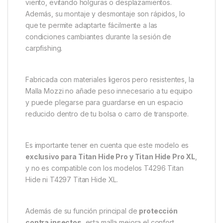
Su estructura incorpora
doble puerta con
cremallera
, lo que permite un acceso rápido y
cómodo desde cualquier dirección. Esta
configuración también facilita ventilar el refugio sin
riesgo de que los insectos entren, manteniendo el
interior fresco y protegido.
La malla está sujeta mediante
tirantes elásticos
,
que aseguran un ajuste firme y estable incluso con
viento, evitando holguras o desplazamientos.
Además, su montaje y desmontaje son rápidos, lo
que te permite adaptarte fácilmente a las
condiciones cambiantes durante la sesión de
carpfishing.
Fabricada con materiales ligeros pero resistentes, la
Malla Mozzi no añade peso innecesario a tu equipo
y puede plegarse para guardarse en un espacio