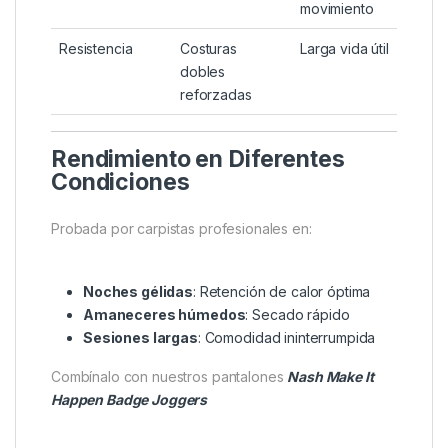
40% poliéster
+ resistencia
Forro
Polar cepillado
Calor sin
de alta
volumen
densidad
Cremallera
Completa YKK
Ventilación
rápida
Peso
650g (talla M)
Ligereza
para
movimiento
Resistencia
Costuras
Larga vida útil
dobles
reforzadas
Rendimiento en Diferentes
Condiciones