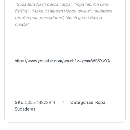
Probada por carpistas profesionales en:
Noches gélidas
: Retención de calor óptima
Amaneceres húmedos
: Secado rápido
Sesiones largas
: Comodidad ininterrumpida
Combínalo con nuestros pantalones
Nash Make It
Happen Badge Joggers
“Sudadera Nash pesca carpa”, “ropa técnica carp
fishing”, “Make It Happen Hoody review”, “sudadera
térmica para pescadores”, “Nash green fishing
hoodie”