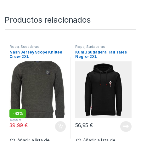
https://www.youtube.com/watch?v=zcmaWS5XvYA
SKU:
5055144822914
Categorías:
Ropa
,
Sudaderas
Productos relacionados
Ropa
,
Sudaderas
Ropa
,
Sudaderas
Nash Jersey Scope Knitted
Kumu Sudadera Tall Tales
Crew-2XL
Negro-2XL