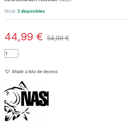
Ropa
,
Sudaderas
Nash Sudadera Make It Happen
Trophy Negro XL
Referencia del Proveedor:
C2291**
Stock:
2 disponibles
44,99
€
54,99
€