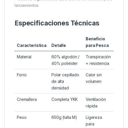
Forro polar cepillado
: Aislamiento térmico para
noches frías
Costuras reforzadas
: Durabilidad en
condiciones extremas
3. Detalles de Alto Rendimiento
▸
La icónica imagen de captura
, plasmada en un
llamativo estampado trasero en una sudadera negra
MIH Hoody.
▸
Silueta ergonómica
: Libertad de movimiento para
lanzamientos
Especificaciones Técnicas
Beneficio
Característica
Detalle
para Pesca
Material
60% algodón /
Transpiración