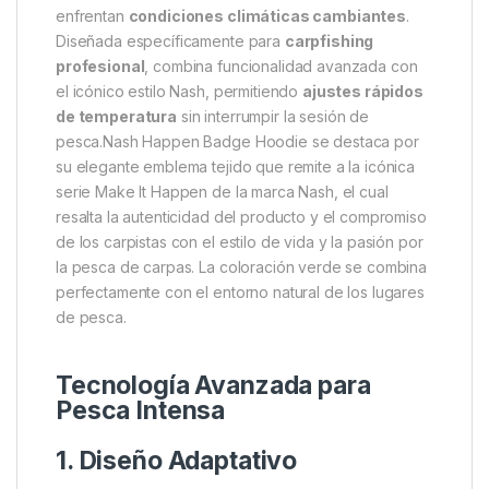
Condiciones Extremas
Sudadera Nash Make It Happen Trophy “Protección
térmica inteligente para carpistas comprometidos –
Rendimiento y estilo en cada sesión”
Sudadera Técnica para Pesca
en Entornos Naturales
La
Sudadera Nash Make It Happen Trophy
en
negro es la solución definitiva para pescadores que
enfrentan
condiciones climáticas cambiantes
.
Diseñada específicamente para
carpfishing
profesional
, combina funcionalidad avanzada con
el icónico estilo Nash, permitiendo
ajustes rápidos
de temperatura
sin interrumpir la sesión de
pesca.Nash Happen Badge Hoodie se destaca por
su elegante emblema tejido que remite a la icónica
serie Make It Happen de la marca Nash, el cual
resalta la autenticidad del producto y el compromiso