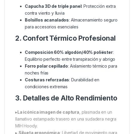
de los carpistas con el estilo de vida y la pasión por
la pesca de carpas. La coloración verde se combina
perfectamente con el entorno natural de los lugares
de pesca.
Tecnología Avanzada para
Pesca Intensa
1. Diseño Adaptativo
Capucha 3D de triple panel
: Protección extra
contra viento y lluvia
Bolsillos acanalados
: Almacenamiento seguro
para accesorios esenciales
2. Confort Térmico Profesional
Composición 60% algodón/40% poliéster
:
Equilibrio perfecto entre transpiración y abrigo