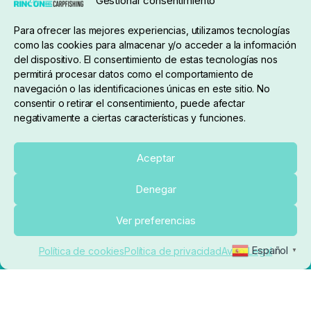
Gestionar consentimiento
Condiciones de compra
Para ofrecer las mejores experiencias, utilizamos tecnologías
como las cookies para almacenar y/o acceder a la información
del dispositivo. El consentimiento de estas tecnologías nos
permitirá procesar datos como el comportamiento de
navegación o las identificaciones únicas en este sitio. No
consentir o retirar el consentimiento, puede afectar
negativamente a ciertas características y funciones.
Sobre nosotros
Aceptar
Denegar
pedidos@elrincondelcarpfishing.com
Añadir al carrito
Ver preferencias
910 824 923
Español
Política de cookies
Política de privacidad
Aviso Legal
▼
Lunes a Viernes de 10:00 a 14:00 horas y 17:00 a
20:00