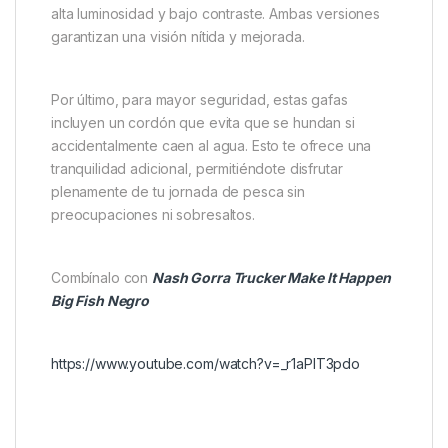
asegura que las gafas permanezcan firmes y
cómodas durante largas jornadas. De esta forma,
puedes concentrarte completamente en tu actividad
sin preocuparte por ajustes constantes.
Las
Nash Make It Happen Tracer
están disponibles
con dos opciones de lentes que se adaptan a
distintas condiciones de luz: las lentes Amber, que
son ideales para días con iluminación mixta, y las
lentes Smoked Grey, diseñadas para situaciones de
alta luminosidad y bajo contraste. Ambas versiones
garantizan una visión nítida y mejorada.
Por último, para mayor seguridad, estas gafas
incluyen un cordón que evita que se hundan si
accidentalmente caen al agua. Esto te ofrece una
tranquilidad adicional, permitiéndote disfrutar
plenamente de tu jornada de pesca sin