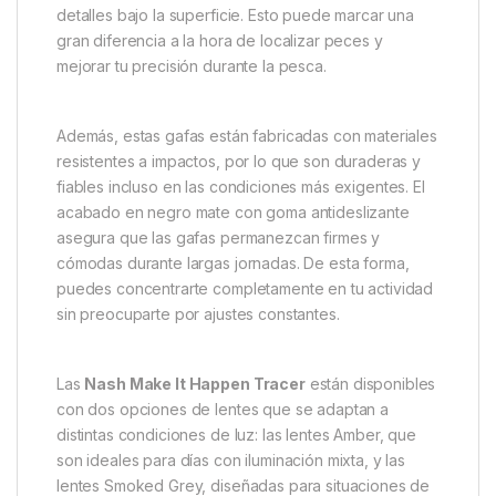
funcionalidad y protección en una sola herramienta.
Estas gafas cuentan con un diseño retro moderno
que no solo aporta un look atractivo, sino que
también ofrece un rendimiento excepcional en
cualquier situación de pesca. Ya sea que estés
pescando en un día soleado o en condiciones de
luz variable, estas gafas te ayudarán a mantener una
visión clara y cómoda. Gracias a sus lentes
polarizadas de alto rendimiento, eliminan
eficazmente los reflejos molestos sobre el agua, lo
que facilita la detección de los movimientos y
detalles bajo la superficie. Esto puede marcar una
gran diferencia a la hora de localizar peces y
mejorar tu precisión durante la pesca.
Además, estas gafas están fabricadas con materiales
resistentes a impactos, por lo que son duraderas y
fiables incluso en las condiciones más exigentes. El
acabado en negro mate con goma antideslizante