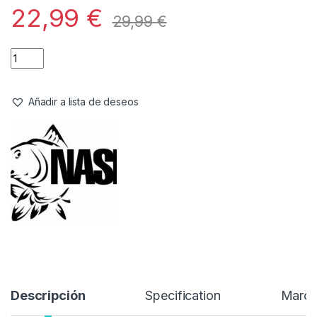
Complementos
,
Ropa
Nash Make It Happen Gafas De Sol
Polarizadas Amber Lens
Referencia del Proveedor:
C2364
Stock:
4 disponibles
22,99
€
29,99
€
Añadir a lista de deseos