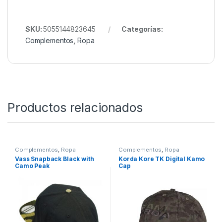
preocupaciones ni sobresaltos.
Combínalo con
Nash Gorra Trucker Make It Happen
Big Fish Negro
https://www.youtube.com/watch?v=_r1aPIT3pdo
SKU:
5055144823645
Categorías:
Complementos
,
Ropa