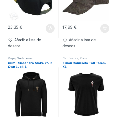
Productos relacionados
Complementos
,
Ropa
Complementos
,
Ropa
Vass Snapback Black with
Korda Kore TK Digital Kamo
Camo Peak
Cap
23,35
€
17,99
€
Añadir a lista de
Añadir a lista de
deseos
deseos