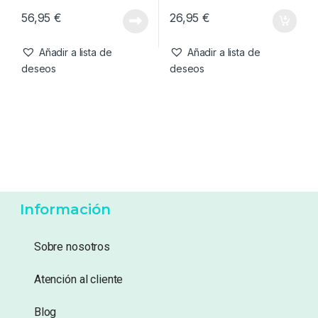
Ropa
,
Sudaderas
Camisetas
,
Ropa
Kumu Sudadera Make Your
Kumu Camiseta Tall Tales-
Own Luck-L
XL
56,95
€
26,95
€
Añadir a lista de
Añadir a lista de
deseos
deseos