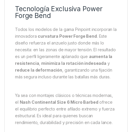
densa, ramas o estructuras que ponen a prueba la
sujeción del anzuelo bajo presión.
La versión
X
presenta un alambre de mayor calibre y
un ojal con mayor diámetro. Esta mejora facilita el uso
de materiales de montaje más resistentes, como hilos
trenzados o monofilamento grueso, permitiendo
montar rigs robustos sin sacrificar movilidad ni
eficacia.
Tecnología Exclusiva Power
Forge Bend
Todos los modelos de la gama Pinpoint incorporan la
innovadora
curvatura Power Forge Bend
. Este
diseño refuerza el anzuelo justo donde más lo
necesita: en las zonas de mayor tensión. El resultado
es un perfil ligeramente aplanado que
aumenta la