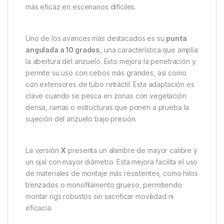
Continental Size 6 Micro Barbed
El
Nash Continental Size 6 Micro Barbed
forma
parte de la última generación de anzuelos de alto
rendimiento de la gama
Pinpoint
, pensada para los
pescadores que enfrentan condiciones extremas.
Este modelo es una evolución directa del clásico
Brute, pero ha sido rediseñado con varias mejoras
técnicas que lo convierten en una herramienta aún
más eficaz en escenarios difíciles.
Uno de los avances más destacados es su
punta
angulada a 10 grados
, una característica que amplía
la abertura del anzuelo. Esto mejora la penetración y
permite su uso con cebos más grandes, así como
con extensores de tubo retráctil. Esta adaptación es
clave cuando se pesca en zonas con vegetación