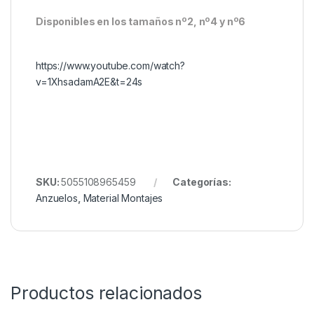
resistencia
,
minimiza la rotación indeseada
y
reduce la deformación
, garantizando una fijación
más segura incluso durante las batallas más duras.
Ya sea con montajes clásicos o técnicas modernas,
el
Nash Continental Size 6 Micro Barbed
ofrece
el equilibrio perfecto entre afilado extremo y fuerza
estructural. Es ideal para quienes buscan
rendimiento, durabilidad y precisión en cada lance.
Disponibles en los tamaños nº2, nº4 y nº6
https://www.youtube.com/watch?
v=1XhsadamA2E&t=24s