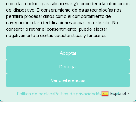
como las cookies para almacenar y/o acceder a la información
del dispositivo. El consentimiento de estas tecnologías nos
permitirá procesar datos como el comportamiento de
navegación o las identificaciones únicas en este sitio. No
consentir o retirar el consentimiento, puede afectar
negativamente a ciertas características y funciones.
Sobre nosotros
Aceptar
Denegar
pedidos@elrincondelcarpfishing.com
Ver preferencias
910 824 923
Español
Política de cookies
Política de privacidad
Aviso Legal
▼
Lunes a Viernes de 10:00 a 14:00 horas y 17:00 a
20:00
Paseo de Guadalajara, 36. Local 3. 28702. San
Sebastián De Los Reyes (Madrid)