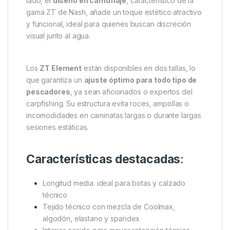
ajuste cómodo y un secado rápido, lo que ayuda a
mantener los pies cálidos y secos durante toda la
sesión.
Además, cuentan con
interior cosido
térmicamente
, lo que mejora la retención del calor
sin generar exceso de volumen. Esto permite
mantener la temperatura corporal incluso en
condiciones de humedad o frío intenso. Por otro
lado, el
diseño en camuflaje
, característico de la
gama ZT de Nash, añade un toque estético atractivo
y funcional, ideal para quienes buscan discreción
visual junto al agua.
Los
ZT Element
están disponibles en dos tallas, lo
que garantiza un
ajuste óptimo para todo tipo de
pescadores
, ya sean aficionados o expertos del
carpfishing. Su estructura evita roces, ampollas o