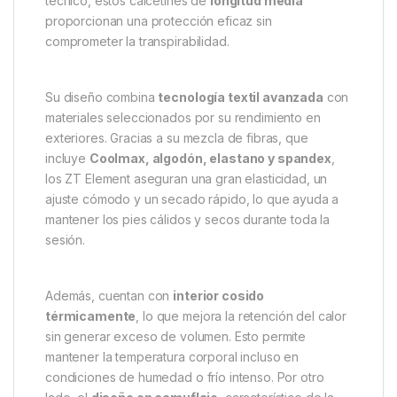
Nash Calcetines ZT Element –
Comodidad térmica
Los
Nash Calcetines ZT Element-S
están
diseñados para ofrecer
el máximo confort y
aislamiento térmico
, siendo la elección perfecta
para pescadores que pasan largas horas en la orilla,
especialmente durante los meses más fríos.
Pensados para el uso con botas de agua o calzado
técnico, estos calcetines de
longitud media
proporcionan una protección eficaz sin
comprometer la transpirabilidad.
Su diseño combina
tecnología textil avanzada
con
materiales seleccionados por su rendimiento en
exteriores. Gracias a su mezcla de fibras, que
incluye
Coolmax, algodón, elastano y spandex
,
los ZT Element aseguran una gran elasticidad, un