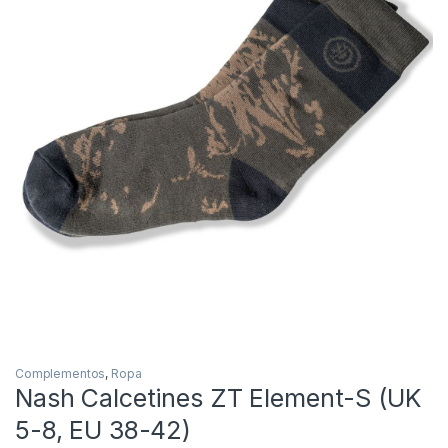
Inicio
Carpfishing
Ropa
Complementos
Agotado
-
13%