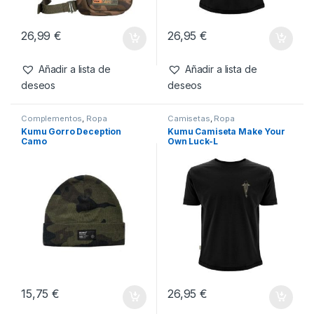
Complementos
,
Ropa
Camisetas
,
Ropa
Fox Camolite Bandolera
Kumu Camiseta Tall Tales-
M
26,99
€
26,95
€
Añadir a lista de
Añadir a lista de
deseos
deseos
Complementos
,
Ropa
Camisetas
,
Ropa
Kumu Gorro Deception
Kumu Camiseta Make Your
Camo
Own Luck-L