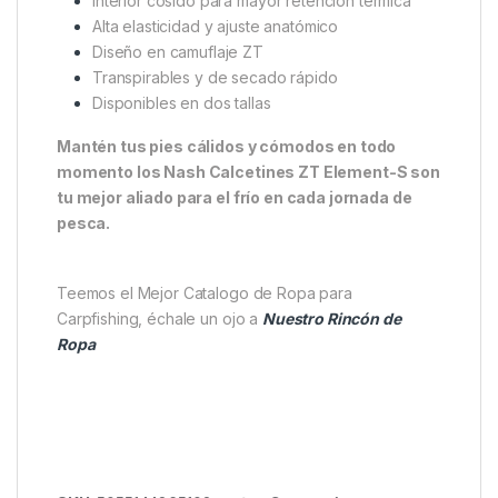
incomodidades en caminatas largas o durante largas
sesiones estáticas.
Características destacadas
:
Longitud media: ideal para botas y calzado
técnico
Tejido técnico con mezcla de Coolmax,
algodón, elastano y spandex
Interior cosido para mayor retención térmica
Alta elasticidad y ajuste anatómico
Diseño en camuflaje ZT
Transpirables y de secado rápido
Disponibles en dos tallas
Mantén tus pies cálidos y cómodos en todo
momento los Nash Calcetines ZT Element-S son
tu mejor aliado para el frío en cada jornada de
pesca.