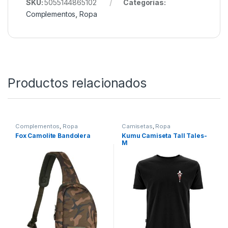
Teemos el Mejor Catalogo de Ropa para
Carpfishing, échale un ojo a
Nuestro Rincón de
Ropa
SKU:
5055144865102
Categorías:
Complementos
,
Ropa
Productos relacionados