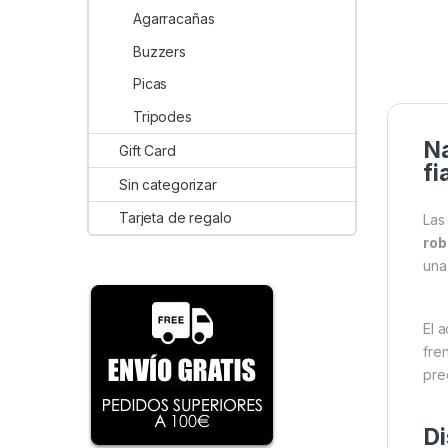
Agarracañas
Buzzers
Picas
Tripodes
Na
Gift Card
fi
Sin categorizar
Tarjeta de regalo
La
rob
una
El 
fre
pre
Di