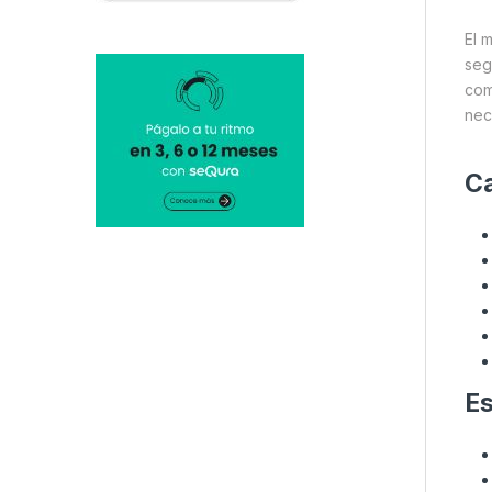
El 
seg
com
nec
Ca
Es