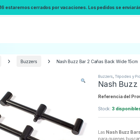
 16 estaremos cerrados por vacaciones. Los pedidos se enviarán 
Buzzers
Nash Buzz Bar 2 Cañas Back Wide 15cm
Buzzers
,
Tripodes y Pi
Búsqueda no disponible
Nash Buzz 
No se pudo cargar el widget de búsqueda.
Inténtalo de nuevo.
Referencia del Pro
Stock:
3 disponible
Reintentar
Las
Nash Buzz Bars
para quienes busca