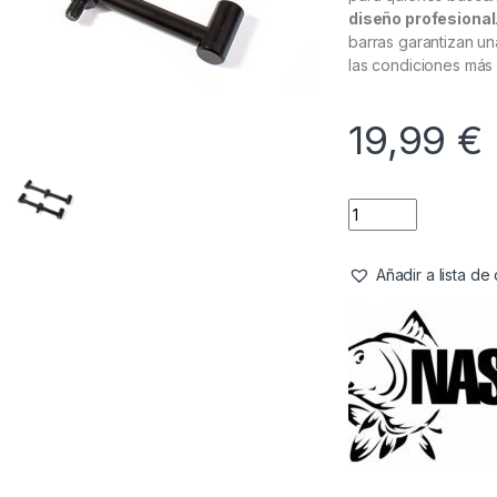
diseño profesional
barras garantizan una
las condiciones más
19,99
€
Añadir a lista d