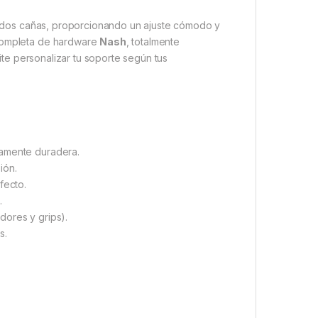
 dos cañas, proporcionando un ajuste cómodo y
 completa de hardware
Nash
, totalmente
ite personalizar tu soporte según tus
damente duradera.
ión.
fecto.
.
adores y grips).
s.