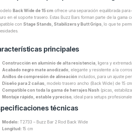
modelo
Back Wide de 15 cm
ofrece una separación equilibrada para
uro en el soporte trasero. Estas Buzz Bars forman parte de la gama
patible con
Stage Stands, Stabilizers y Butt Grips
, lo que te perm
esidades.
racterísticas principales
Construcción en aluminio de alta resistencia
, ligera y extrema
Acabado negro mate anodizado
, elegante y resistente a la corros
Anillos de compresión de alineación
incluidos, para un ajuste per
Diseño para 2 cañas
, modelo trasero ancho (Back Wide) de 15 cm
Compatible con toda la gama de herrajes Nash
(picas, estabiliz
Montaje rápido, estable y preciso
, ideal para setups profesionale
pecificaciones técnicas
Modelo:
T2733 – Buzz Bar 2 Rod Back Wide
Longitud:
15 cm