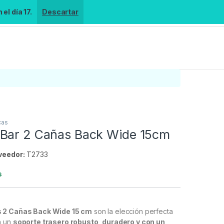
el día 17.
Descartar
cas
Bar 2 Cañas Back Wide 15cm
veedor:
T2733
s
 2 Cañas Back Wide 15 cm
son la elección perfecta
n un
soporte trasero robusto, duradero y con un