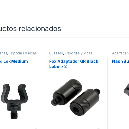
uctos relacionados
añas
,
Tripodes y Picas
Buzzers
,
Tripodes y Picas
Agarracañ
od Lok Medium
Fox Adaptador QR Black
Nash Bu
Label x 2