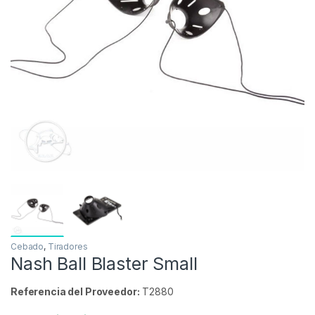
Inicio
Carpfishing
Cebado
Nash Ball Blaster Sma
-
20%