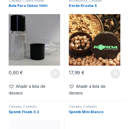
SKU:
5055108928805
Categorías:
Cebado
,
Tiradores
Productos relacionados
Cebado
,
Cubos Botes
Accesorios
,
Cebado
Bote Para Cebos 10ml
Korda Krusha S