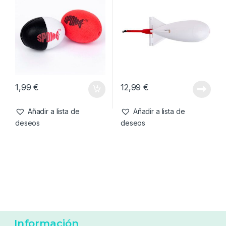
0,60
€
17,99
€
Añadir a lista de
Añadir a lista de
deseos
deseos
Cebado
,
Cohetes
Cebado
,
Cohetes
Spomb Floats X 2
Spomb Mini Blanco
1,99
€
12,99
€