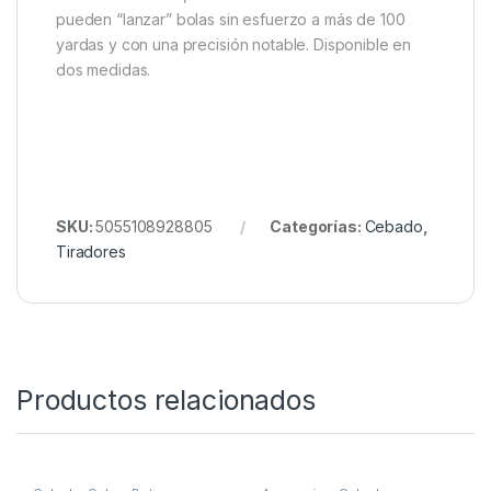
Nash Ball Blaster Small
Para un cebado de alcance extremo y preciso sin
esfuerzo con bolas de cebo, el Ball Blaster es el
compañero perfecto para los Ball Makers.El
tirachinas Ball Blaster dispara bolas de cebo a una
distancia extrema usando una caña y un carrete,
cebando más y más rápido que las catapultas o
spods. Atados a la línea del carrete y cargados con
una bola de cebo, incluso las cañas de acción suave
pueden “lanzar” bolas sin esfuerzo a más de 100
yardas y con una precisión notable. Disponible en
dos medidas.