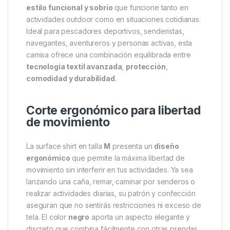
Monkey Climber Surface Shirt
Black Talla M
Comodidad técnica y estilo
versátil para tus actividades al
aire libre
La
Monkey Climber Surface Shirt Black en talla M
es una prenda diseñada para quienes buscan
rendimiento técnico
,
comodidad constante
y un
estilo funcional y sobrio
que funcione tanto en
actividades outdoor como en situaciones cotidianas.
Ideal para pescadores deportivos, senderistas,
navegantes, aventureros y personas activas, esta
camisa ofrece una combinación equilibrada entre
tecnología textil avanzada
,
protección
,
comodidad y durabilidad
.