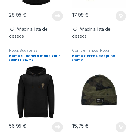
Camisetas
,
Ropa
Complementos
,
Ropa
Kumu Camiseta Make Your
Korda Kore TK Digital Kamo
Own Luck-XL
Cap
26,95
€
17,99
€
Añadir a lista de
Añadir a lista de
deseos
deseos
Ropa
,
Sudaderas
Complementos
,
Ropa
Kumu Sudadera Make Your
Kumu Gorro Deception
Own Luck-2XL
Camo