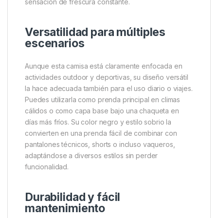
ejecutados
La talla
M
está diseñada para ajustarse al cuerpo sin
apretar demasiado, ofreciendo un equilibrio
perfecto entre confort y funcionalidad. Las costuras
se sitúan estratégicamente para minimizar rozaduras,
incluso durante actividades prolongadas. El tejido
suave al tacto permite usarla directamente sobre la
piel sin causar irritación, y los paneles ventilados
favorecen la circulación de aire, manteniendo una
sensación de frescura constante.
Versatilidad para múltiples
escenarios
Aunque esta camisa está claramente enfocada en
actividades outdoor y deportivas, su diseño versátil
la hace adecuada también para el uso diario o viajes.
Puedes utilizarla como prenda principal en climas