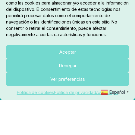
como las cookies para almacenar y/o acceder a la información
del dispositivo. El consentimiento de estas tecnologías nos
permitirá procesar datos como el comportamiento de
navegación o las identificaciones únicas en este sitio. No
consentir o retirar el consentimiento, puede afectar
negativamente a ciertas características y funciones.
Sobre nosotros
Aceptar
Denegar
pedidos@elrincondelcarpfishing.com
Añadir al carrito
Ver preferencias
910 824 923
Español
Política de cookies
Política de privacidad
Aviso Legal
▼
Lunes a Viernes de 10:00 a 14:00 horas y 17:00 a
20:00
Paseo de Guadalajara, 36. Local 3. 28702. San
Sebastián De Los Reyes (Madrid)