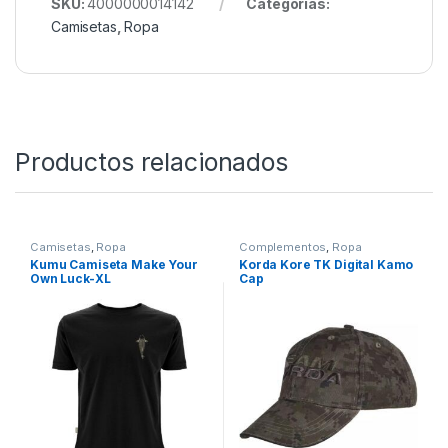
tres opciones de color diferentes, sudaderas con
capucha en dos combinaciones de colores
(consúltelas aquí)
* Discreto, pequeño ícono de tamaño en la parte
trasera del cuello
SKU:
4000000014142
Categorías:
Camisetas
,
Ropa
Productos relacionados