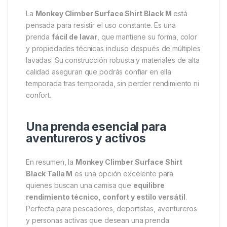
cálidos o como capa base bajo una chaqueta en
días más fríos. Su color negro y estilo sobrio la
convierten en una prenda fácil de combinar con
pantalones técnicos, shorts o incluso vaqueros,
adaptándose a diversos estilos sin perder
funcionalidad.
Durabilidad y fácil
mantenimiento
La
Monkey Climber Surface Shirt Black M
está
pensada para resistir el uso constante. Es una
prenda
fácil de lavar
, que mantiene su forma, color
y propiedades técnicas incluso después de múltiples
lavadas. Su construcción robusta y materiales de alta
calidad aseguran que podrás confiar en ella
temporada tras temporada, sin perder rendimiento ni
confort.