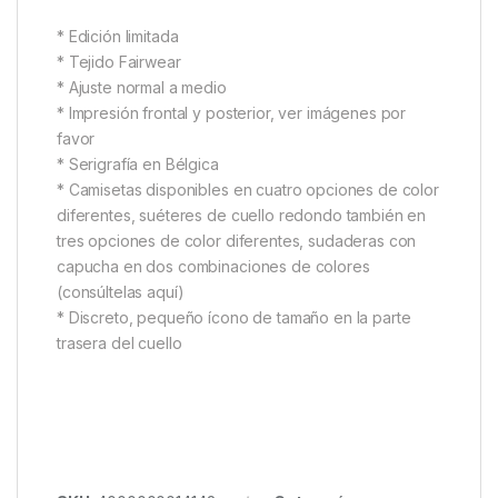
Surface. Después de publicar algunas imágenes en
nuestras Historias, Instagram se volvió loco y
esperamos que estos también lo sean. Se prestaron
muchos detalles a esta, la mayoría de las empresas
de impresión habituales ni siquiera querían
serigrafiarlas… Por suerte, encontramos una
dispuesta a hacerlo, a un precio un poco más alto, ¡y
el trabajo que hicieron es simplemente increíble!
Impreso en tela orgánica y de ropa justa localmente
en Bélgica
* Edición limitada
* Tejido Fairwear
* Ajuste normal a medio
* Impresión frontal y posterior, ver imágenes por
favor
* Serigrafía en Bélgica
* Camisetas disponibles en cuatro opciones de color
diferentes, suéteres de cuello redondo también en