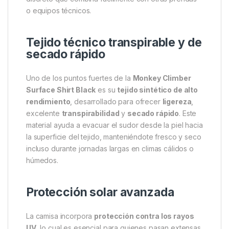
Corte ergonómico para libertad
de movimiento
La surface shirt en talla
M
presenta un
diseño
ergonómico
que permite la máxima libertad de
movimiento sin interferir en tus actividades. Ya sea
lanzando una caña, remar, caminar por senderos o
realizar actividades diarias, su patrón y confección
aseguran que no sentirás restricciones ni exceso de
tela. El color
negro
aporta un aspecto elegante y
discreto que combina fácilmente con otras prendas
o equipos técnicos.
Tejido técnico transpirable y de
secado rápido
Uno de los puntos fuertes de la
Monkey Climber
Surface Shirt Black
es su
tejido sintético de alto
rendimiento
, desarrollado para ofrecer
ligereza
,