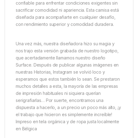
Una prenda esencial para
aventureros y activos
En resumen, la
Monkey Climber Surface Shirt
Black Talla M
es una opción excelente para
quienes buscan una camisa que
equilibre
rendimiento técnico, confort y estilo versátil
.
Perfecta para pescadores, deportistas, aventureros
y personas activas que desean una prenda
confiable para enfrentar condiciones exigentes sin
sacrificar comodidad ni apariencia. Esta camisa está
diseñada para acompañarte en cualquier desafío,
con rendimiento superior y comodidad duradera.
Una vez más, nuestra diseñadora hizo su magia y
nos trajo esta versión grabada de nuestro logotipo,
que acertadamente llamamos nuestro diseño