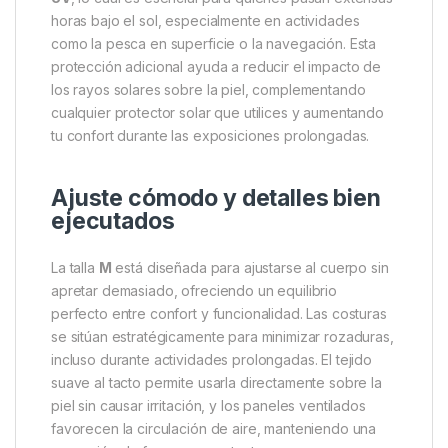
excelente
transpirabilidad
y
secado rápido
. Este
material ayuda a evacuar el sudor desde la piel hacia
la superficie del tejido, manteniéndote fresco y seco
incluso durante jornadas largas en climas cálidos o
húmedos.
Protección solar avanzada
La camisa incorpora
protección contra los rayos
UV
, lo cual es esencial para quienes pasan extensas
horas bajo el sol, especialmente en actividades
como la pesca en superficie o la navegación. Esta
protección adicional ayuda a reducir el impacto de
los rayos solares sobre la piel, complementando
cualquier protector solar que utilices y aumentando
tu confort durante las exposiciones prolongadas.
Ajuste cómodo y detalles bien