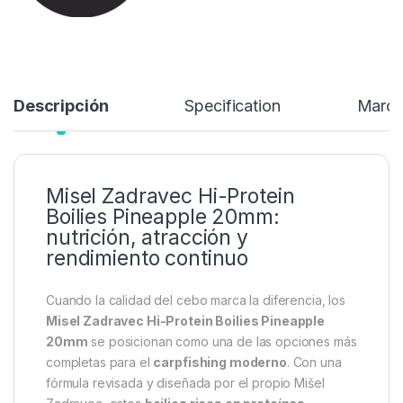
16,99
€
18,49
€
Añadir a lista de deseos
Descripción
Specification
Marc