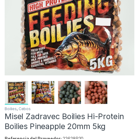
Inicio
Carpfishing
Cebos
Misel Zadravec Boilie
Agotado
-
8%