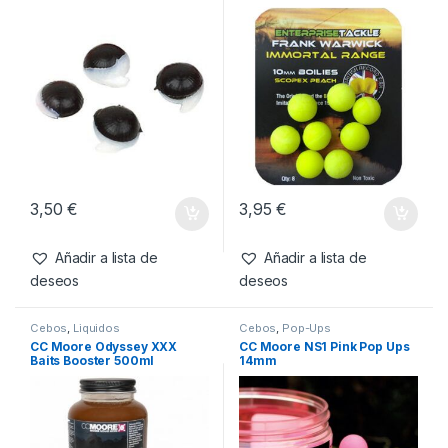
Añadir a lista de
deseos
Productos relacionados
Cebo artificial
,
Cebos
Cebo artificial
,
Cebos
Enterprise Tackle Artificial
Enterprise Tackle Inmortal
Hemp
Range Boilie Amarillo Sabor
Scopex Peach 10mm