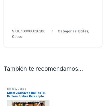
mismo aroma o con partículas ligeramente
impregnadas en extractos dulces
. Esto
potenciará el área de alimentación y aumentará la
frecuencia de las picadas.
Encuentra todo lo que buscas en
Nuestro Rincón de
Cebos
SKU:
400000026280
Categorías:
Boilies
,
Cebos