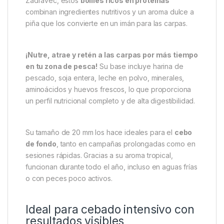
Misel Zadravec Hi-Protein
Boilies Pineapple 20mm:
nutrición, atracción y
rendimiento continuo
Cuando la calidad del cebo marca la diferencia, los
Misel Zadravec Hi-Protein Boilies Pineapple
20mm
se posicionan como una de las opciones más
completas para el
carpfishing moderno
. Con una
fórmula revisada y diseñada por el propio Mišel
Zadravec, estos
boilies ricos en proteínas
combinan ingredientes nutritivos y un aroma dulce a
piña que los convierte en un imán para las carpas.
¡Nutre, atrae y retén a las carpas por más tiempo
en tu zona de pesca!
Su base incluye harina de
pescado, soja entera, leche en polvo, minerales,
aminoácidos y huevos frescos, lo que proporciona
un perfil nutricional completo y de alta digestibilidad.