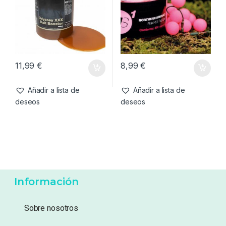
3,50
€
3,95
€
Añadir a lista de
Añadir a lista de
deseos
deseos
Cebos
,
Liquidos
Cebos
,
Pop-Ups
CC Moore Odyssey XXX
CC Moore NS1 Pink Pop Ups
Baits Booster 500ml
14mm
11,99
€
8,99
€
Añadir a lista de
Añadir a lista de
deseos
deseos