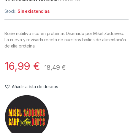
Boilies
,
Cebos
Misel Zadravec Boilies Hi-Protein
Boilies Pineapple 20mm 5kg
Referencia del Proveedor:
22628P20
Stock:
Sin existencias
Boilie nutritivo rico en proteínas Diseñado por Mišel Zadravec.
La nueva y revisada receta de nuestros boilies de alimentación
de alta proteína.