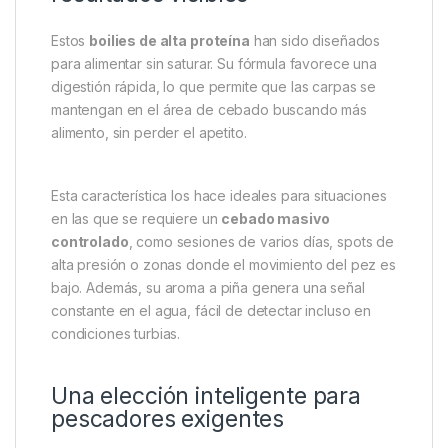
Su tamaño de 20 mm los hace ideales para el
cebo
de fondo
, tanto en campañas prolongadas como en
sesiones rápidas. Gracias a su aroma tropical,
funcionan durante todo el año, incluso en aguas frías
o con peces poco activos.
Ideal para cebado intensivo con
resultados visibles
Estos
boilies de alta proteína
han sido diseñados
para alimentar sin saturar. Su fórmula favorece una
digestión rápida, lo que permite que las carpas se
mantengan en el área de cebado buscando más
alimento, sin perder el apetito.
Esta característica los hace ideales para situaciones