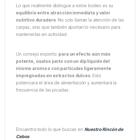
en las que se requiere un
cebado masivo
controlado
, como sesiones de varios días, spots de
alta presión o zonas donde el movimiento del pez es
bajo. Además, su aroma a piña genera una señal
constante en el agua, fácil de detectar incluso en
condiciones turbias.
Una elección inteligente para
pescadores exigentes
Lo que realmente distingue a estos boilies es su
equilibrio entre atracción inmediata y valor
nutritivo duradero
. No solo llaman la atención de las
carpas, sino que también aportan lo necesario para
mantenerlas en actividad.
Un consejo experto:
para un efecto aún más
potente, úsalos junto con un dip líquido del