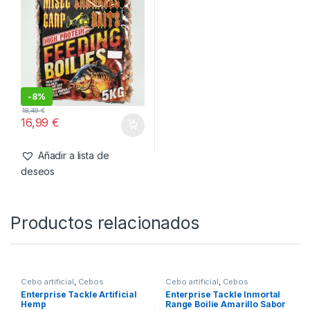
También te recomendamos…
Boilies
,
Cebos
Misel Zadravec Boilies Hi-
Protein Boilies Pineapple
16mm 5kg
-
8%
18,49
€
16,99
€