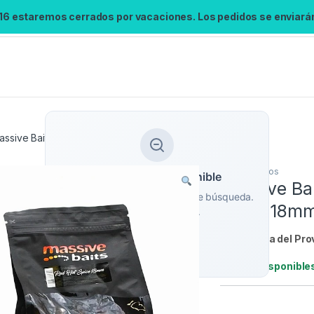
 16 estaremos cerrados por vacaciones. Los pedidos se enviarán 
assive Baits- Top Shelf Boilies Red Hot Spice 18mm
Boilies
,
Cebos
Búsqueda no disponible
Massive Bai
No se pudo cargar el widget de búsqueda.
Spice 18m
Inténtalo de nuevo.
Referencia del Pro
Reintentar
Stock:
2 disponible