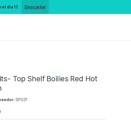
el día 17.
Descartar
ts- Top Shelf Boilies Red Hot
m
veedor:
SP031
s