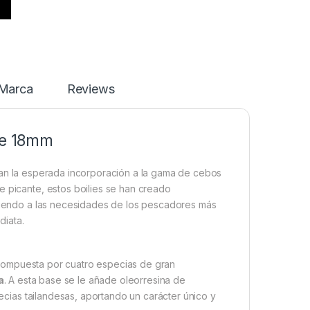
Marca
Reviews
ce 18mm
n la esperada incorporación a la gama de cebos
e picante, estos boilies se han creado
iendo a las necesidades de los pescadores más
diata.
compuesta por cuatro especias de gran
a
. A esta base se le añade oleorresina de
cias tailandesas, aportando un carácter único y