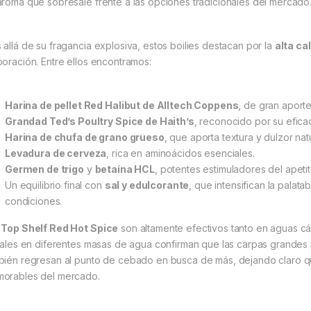
aroma que sobresale frente a las opciones tradicionales del mercado
 allá de su fragancia explosiva, estos boilies destacan por la
alta ca
boración. Entre ellos encontramos:
Harina de pellet Red Halibut de Alltech Coppens
, de gran aporte
Grandad Ted’s Poultry Spice de Haith’s
, reconocido por su eficac
Harina de chufa de grano grueso
, que aporta textura y dulzor natu
Levadura de cerveza
, rica en aminoácidos esenciales.
Germen de trigo
y
betaína HCL
, potentes estimuladores del apetit
Un equilibrio final con
sal y edulcorante
, que intensifican la palata
condiciones.
s
Top Shelf Red Hot Spice
son altamente efectivos tanto en aguas cá
ciales en diferentes masas de agua confirman que las carpas grandes 
bién regresan al punto de cebado en busca de más, dejando claro 
orables del mercado.