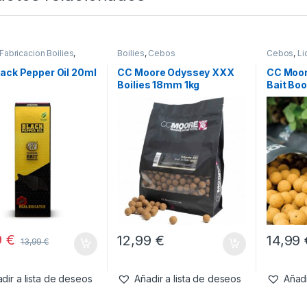
Fabricacion Boilies
,
Boilies
,
Cebos
Cebos
,
Li
s
ack Pepper Oil 20ml
CC Moore Odyssey XXX
CC Moor
Boilies 18mm 1kg
Bait Bo
9
€
12,99
€
14,99
13,99
€
dir a lista de deseos
Añadir a lista de deseos
Añadi