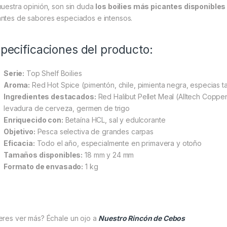
nuestra opinión, son sin duda
los boilies más picantes disponible
ntes de sabores especiados e intensos.
pecificaciones del producto:
Serie:
Top Shelf Boilies
Aroma:
Red Hot Spice (pimentón, chile, pimienta negra, especias t
Ingredientes destacados:
Red Halibut Pellet Meal (Alltech Coppens
levadura de cerveza, germen de trigo
Enriquecido con:
Betaína HCL, sal y edulcorante
Objetivo:
Pesca selectiva de grandes carpas
Eficacia:
Todo el año, especialmente en primavera y otoño
Tamaños disponibles:
18 mm y 24 mm
Formato de envasado:
1 kg
eres ver más? Échale un ojo a
Nuestro Rincón de Cebos