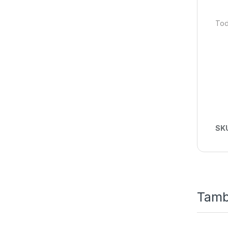
Tod
SK
Tamb