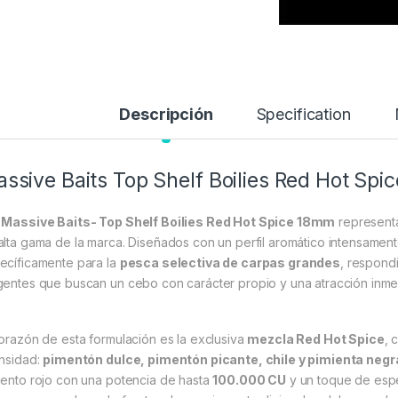
Descripción
Specification
ssive Baits Top Shelf Boilies Red Hot Spi
s
Massive Baits- Top Shelf Boilies Red Hot Spice 18mm
representa
alta gama de la marca. Diseñados con un perfil aromático intensament
ecíficamente para la
pesca selectiva de carpas grandes
, respond
gentes que buscan un cebo con carácter propio y una atracción inme
corazón de esta formulación es la exclusiva
mezcla Red Hot Spice
, 
ensidad:
pimentón dulce, pimentón picante, chile y pimienta negr
iento rojo con una potencia de hasta
100.000 CU
y un toque de espe