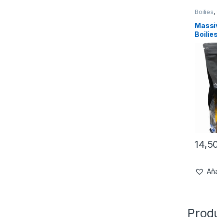
Boilies
,
Massiv
Boilie
24m
14,5
Aña
Prod