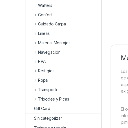
Wafters
Confort
Cuidado Carpa
Líneas
Material Montajes
Navegación
Ma
PVA
Refugios
Lo
de 
Ropa
esp
Transporte
exi
Tripodes y Picas
Gift Card
El 
int
Sin categorizar
pim
Tarjeta de regalo