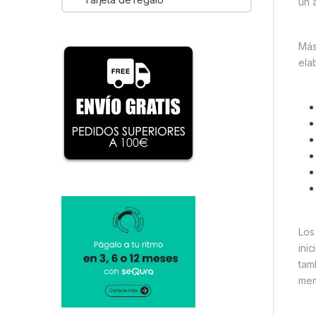
un 
Más
ela
Lo
ini
tam
mem