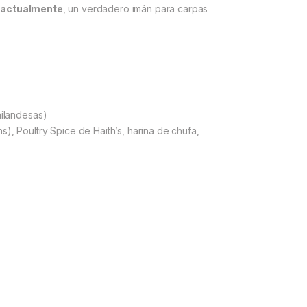
s actualmente
, un verdadero imán para carpas
ailandesas)
), Poultry Spice de Haith’s, harina de chufa,