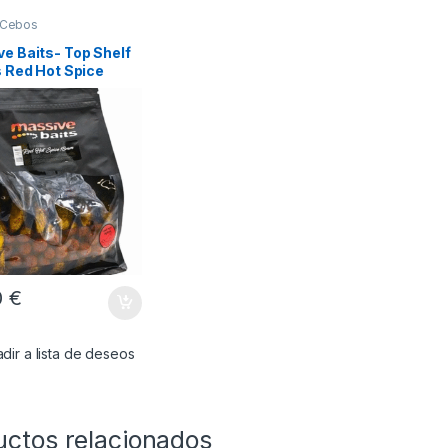
Cebos
e Baits- Top Shelf
s Red Hot Spice
m
0
€
dir a lista de deseos
uctos relacionados