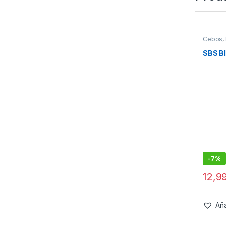
Cebos
,
Liquido
SBS Bl
-
7%
12,9
Aña