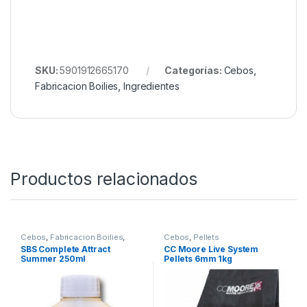
Un gran aditivo para aumentar el valor
proteico del boilie
Rico en minerales, proteínas y aminoácidos
También es adecuado para el cebo y las
mezclas de palo
Elaborado con una variedad especial de
calamar llamada “Dosidicus Gigas”
Dosificación: 10-30%.
Envase: 1kg
SKU:
5901912665170
Categorías:
Cebos
,
Fabricacion Boilies
,
Ingredientes