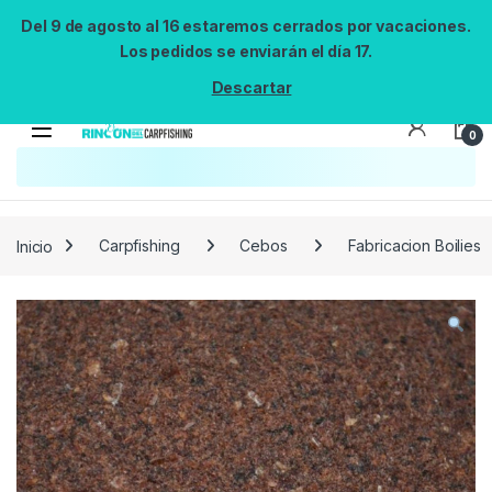
Del 9 de agosto al 16 estaremos cerrados por vacaciones.
Los pedidos se enviarán el día 17.
Descartar
0
Búsqueda no disponible
No se pudo cargar el widget de búsqueda.
Inténtalo de nuevo.
Reintentar