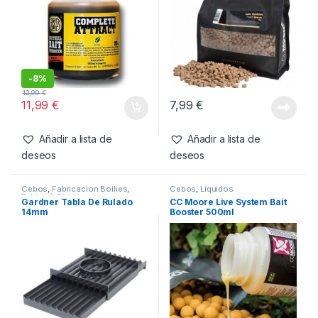
Productos relacionados
Cebos
,
Fabricacion Boilies
,
Cebos
,
Pellets
Liquidos
SBS Complete Attract
CC Moore Live System
Summer 250ml
Pellets 6mm 1kg
-
8%
12,99
€
11,99
€
7,99
€
Añadir a lista de
Añadir a lista de