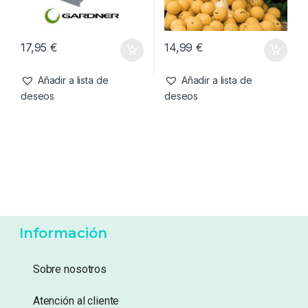
deseos
deseos
Cebos
,
Fabricacion Boilies
,
Cebos
,
Liquidos
Tablas & Pistolas
Gardner Tabla De Rulado
CC Moore Live System Bait
14mm
Booster 500ml
17,95
€
14,99
€
Añadir a lista de
Añadir a lista de
deseos
deseos