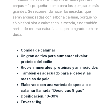
Descripción
Specification
Marc
Massive Baits Pacific Squid
Meal
Comida de calamar. Un complemento perfecto para
los boilies proteicos y las mezclas de palitos. Un
aditivo sin el cual el carping no sería tan agradable.
El calamar es un aditivo muy eficaz tanto para las
carpas más pequeñas como para los ejemplares más
grandes. Se recomienda hacer las mezclas, que
serán aromatizadas con sabor a calamar, porque no
sólo habrá olor a calamar en la mezcla, sino también
harina de calamar natural. La carpa lo agradecerá sin
duda.
Comida de calamar