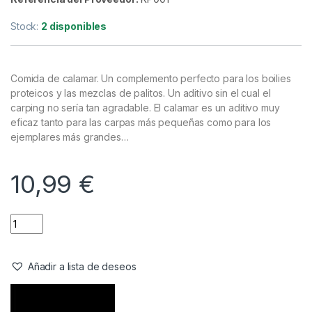
Cebos
,
Fabricacion Boilies
,
Ingredientes
Massive Baits Pacific Squid Meal
1kg
Referencia del Proveedor:
KP001
Stock:
2 disponibles
Comida de calamar. Un complemento perfecto para los boilies
proteicos y las mezclas de palitos. Un aditivo sin el cual el
carping no sería tan agradable. El calamar es un aditivo muy
eficaz tanto para las carpas más pequeñas como para los
ejemplares más grandes…