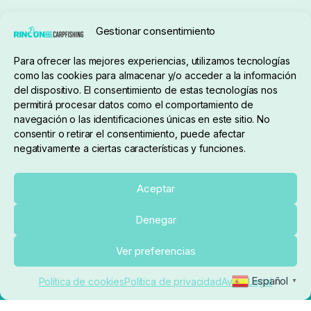
Seguimiento de pedidos
Gestionar consentimiento
Condiciones de compra
Para ofrecer las mejores experiencias, utilizamos tecnologías
como las cookies para almacenar y/o acceder a la información
del dispositivo. El consentimiento de estas tecnologías nos
permitirá procesar datos como el comportamiento de
navegación o las identificaciones únicas en este sitio. No
consentir o retirar el consentimiento, puede afectar
negativamente a ciertas características y funciones.
Sobre nosotros
Aceptar
Denegar
pedidos@elrincondelcarpfishing.com
Añadir al carrito
Ver preferencias
910 824 923
Español
Política de cookies
Política de privacidad
Aviso Legal
▼
Lunes a Viernes de 10:00 a 14:00 horas y 17:00 a