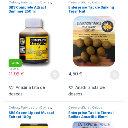
SKU:
5907196814617
Categorías:
Cebos
,
Pellets
Productos relacionados
Cebos
,
Fabricacion Boilies
,
Cebo artificial
,
Cebos
Liquidos
SBS Complete Attract
Enterprise Tackle Sinking
Summer 250ml
Tiger Nut