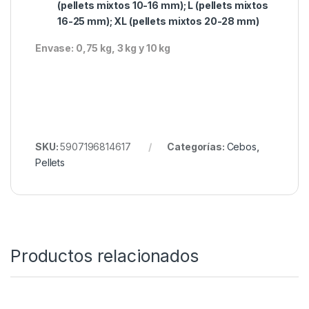
Gracias a la mezcla conseguimos una
atracción intensa y duradera para los peces
Rica mezcla de proteínas, minerales y
también aromas
Algunas mezclas contienen gránulos con un
agujero, lo que es ideal como cebo.
En la mezcla se pueden encontrar pellets de
funcionamiento rápido y lento
Diámetros disponibles: XS (pellets mixtos
1,5-3 mm); S (pellets mixtos 1,5-10 mm) M
(pellets mixtos 10-16 mm); L (pellets mixtos
16-25 mm); XL (pellets mixtos 20-28 mm)
Envase: 0,75 kg, 3 kg y 10 kg