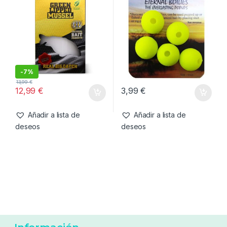
-
8%
12,99
€
11,99
€
4,50
€
Añadir a lista de
Añadir a lista de
deseos
deseos
Cebos
,
Fabricacion Boilies
,
Cebo artificial
,
Cebos
Ingredientes
SBS Green Lipped Mussel
Enterprise Tackle Eternal
Extract 100g
Boilies Amarillo 15mm
-
7%
13,99
€
12,99
€
3,99
€