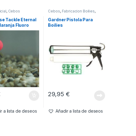
cial
,
Cebos
Cebos
,
Fabricacion Boilies
,
Tablas & Pistolas
se Tackle Eternal
Gardner Pistola Para
Naranja Fluoro
Boilies
€
29,95
€
r a lista de deseos
Añadir a lista de deseos