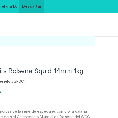
el día 17.
Descartar
its Bolsena Squid 14mm 1kg
veedor:
SP001
s
ndidas de la serie de especiales con olor a calamar.
te para el Campeonato Mundial de Bolsena del WCC!