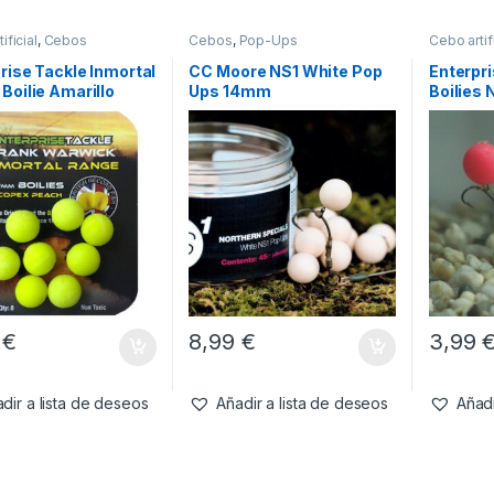
ificial
,
Cebos
Cebos
,
Pop-Ups
Cebo artifi
rise Tackle Inmortal
CC Moore NS1 White Pop
Enterpri
Boilie Amarillo
Ups 14mm
Boilies 
 Scopex Peach
15mm
5
€
8,99
€
3,99
dir a lista de deseos
Añadir a lista de deseos
Añadi