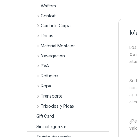
Wafters
Confort
Cuidado Carpa
Ma
Líneas
Material Montajes
Lo
Cam
Navegación
sit
PVA
Refugios
Su 
Ropa
can
apo
Transporte
alim
Tripodes y Picas
Gift Card
¿Pe
Sin categorizar
val
Tarjeta de regalo