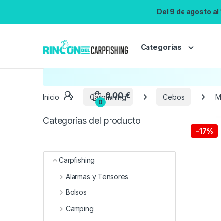
Del 9 de agosto al
Categorías
Inicio
Carpfishing
Cebos
M
Categorías del producto
-
17%
Carpfishing
Alarmas y Tensores
Bolsos
Camping
0,00
€