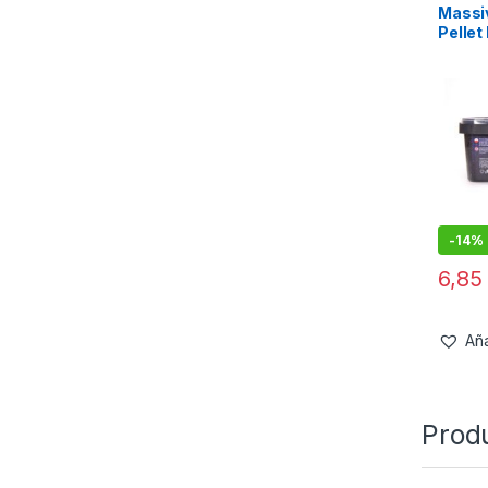
Massiv
Pellet
4.5mm
-
14%
6,8
Aña
Prod