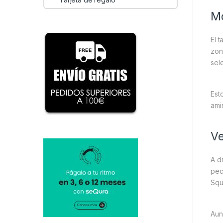
Mo
El 
zon
sel
Est
ami
Ve
A d
pec
Squ
Aun