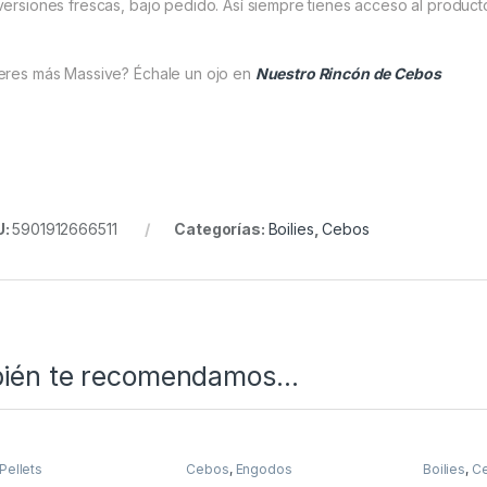
versiones frescas, bajo pedido. Así siempre tienes acceso al product
eres más Massive? Échale un ojo en
Nuestro Rincón de Cebos
U:
5901912666511
Categorías:
Boilies
,
Cebos
ién te recomendamos…
Pellets
Cebos
,
Engodos
Boilies
,
C