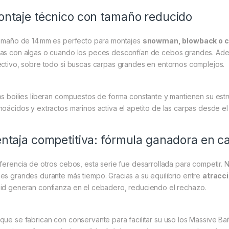
ntaje técnico con tamaño reducido
tamaño de 14 mm es perfecto para montajes
snowman, blowback o 
as con algas o cuando los peces desconfían de cebos grandes. Adem
ectivo, sobre todo si buscas carpas grandes en entornos complejos.
os boilies liberan compuestos de forma constante y mantienen su estruc
noácidos y extractos marinos activa el apetito de las carpas desde e
ntaja competitiva: fórmula ganadora en 
iferencia de otros cebos, esta serie fue desarrollada para competir. 
es grandes durante más tiempo. Gracias a su equilibrio entre
atracci
id generan confianza en el cebadero, reduciendo el rechazo.
que se fabrican con conservante para facilitar su uso los Massive Ba