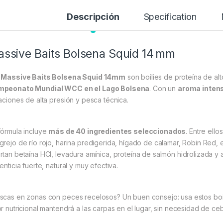
Descripción
Specification
ssive Baits Bolsena Squid 14 mm
s
Massive Baits Bolsena Squid 14mm
son boilies de proteína de al
peonato Mundial WCC en el Lago Bolsena
. Con un
aroma inten
uaciones de alta presión y pesca técnica.
fórmula incluye
más de 40 ingredientes seleccionados
. Entre ello
grejo de río rojo, harina predigerida, hígado de calamar, Robin Red,
rtan betaína HCI, levadura amínica, proteína de salmón hidrolizada y 
enticia fuerte, natural y muy efectiva.
scas en zonas con peces recelosos? Un buen consejo: usa estos boil
or nutricional mantendrá a las carpas en el lugar, sin necesidad de c