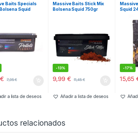
e Baits Specials
Massive Baits Stick Mix
Massive
 Bolsena Squid
Bolsena Squid 750gr
Squid 2
 750gr
-
13%
-
17%
5
€
9,99
€
15,65
7,95
€
11,45
€
dir a lista de deseos
Añadir a lista de deseos
Añadi
uctos relacionados