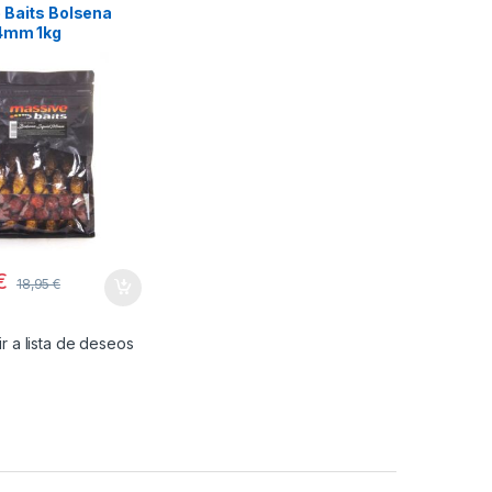
 Baits Bolsena
4mm 1kg
€
18,95
€
r a lista de deseos