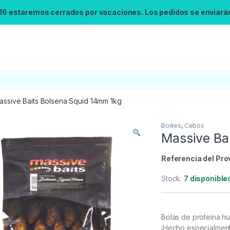
 16 estaremos cerrados por vacaciones. Los pedidos se enviarán 
assive Baits Bolsena Squid 14mm 1kg
Boilies
,
Cebos
Búsqueda no disponible
Massive Ba
No se pudo cargar el widget de búsqueda.
Inténtalo de nuevo.
Referencia del Pro
Stock:
7 disponible
Reintentar
Bolas de proteína hu
¡Hecho especialmen