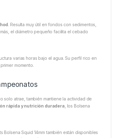
chod
. Resulta muy útil en fondos con sedimentos,
ás, el diámetro pequeño facilita el cebado
tura varias horas bajo el agua. Su perfil rico en
l primer momento.
campeonatos
No solo atrae, también mantiene la actividad de
ón rápida y nutrición duradera
, los Bolsena
its Bolsena Squid 14mm también están disponibles