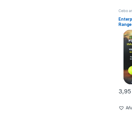
Cebo art
Enterp
Range 
Sabor
10mm
3,9
Aña