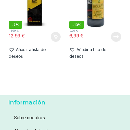
Añadir a lista de
Añadir a lista de
deseos
deseos
Cebos
,
Fabricacion Boilies
,
Cebos
,
Liquidos
Liquidos
SBS Black Pepper Oil 20ml
SBS Liquid Molasses 500ml
-
7%
-
13%
13,99
€
7,99
€
12,99
€
6,99
€
Añadir a lista de
Añadir a lista de
deseos
deseos