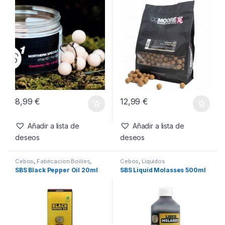
Añadir a lista de
deseos
Productos relacionados
Cebos
,
Pop-Ups
Boilies
,
Cebos
CC Moore NS1 White Pop
CC Moore Odyssey XXX
Ups 14mm
Boilies 18mm 1kg
8,99
€
12,99
€