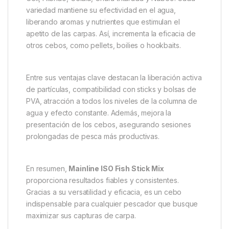
constante, manteniéndolas en el área cebada y
aumentando las posibilidades de picada. Los
pescadores pueden rellenar sticks o bolsas de PVA.
También funciona como complemento en cualquier
mezcla de cebo o para spodding. Por tanto, es ideal
para múltiples técnicas de pesca y entornos.
El
ISO Fish Stick Mix
se presenta en bolsas de 1 kg
con diversas fórmulas: ISO Fish, El Eslabón, Essential
Cell, Híbrido, Célula, Chufa triturada y Nube9. Cada
variedad mantiene su efectividad en el agua,
liberando aromas y nutrientes que estimulan el
apetito de las carpas. Así, incrementa la eficacia de
otros cebos, como pellets, boilies o hookbaits.
Entre sus ventajas clave destacan la liberación activa
de partículas, compatibilidad con sticks y bolsas de
PVA, atracción a todos los niveles de la columna de