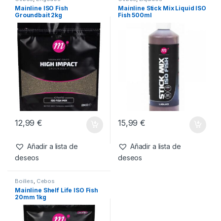
Engodos
También te recomendamos…
Cebos
,
Engodos
Cebos
,
Liquidos
Mainline ISO Fish
Mainline Stick Mix Liquid ISO
Groundbait 2kg
Fish 500ml