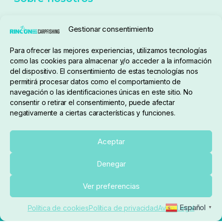
Seguimiento de pedidos
Gestionar consentimiento
Condiciones de compra
Para ofrecer las mejores experiencias, utilizamos tecnologías
como las cookies para almacenar y/o acceder a la información
del dispositivo. El consentimiento de estas tecnologías nos
permitirá procesar datos como el comportamiento de
navegación o las identificaciones únicas en este sitio. No
consentir o retirar el consentimiento, puede afectar
negativamente a ciertas características y funciones.
Sobre nosotros
Aceptar
Denegar
pedidos@elrincondelcarpfishing.com
Añadir al carrito
Ver preferencias
910 824 923
Español
Política de cookies
Política de privacidad
Aviso Legal
▼
Lunes a Viernes de 10:00 a 14:00 horas y 17:00 a