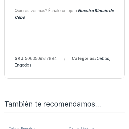
agua y efecto constante. Además, mejora la
presentación de los cebos, asegurando sesiones
prolongadas de pesca más productivas.
En resumen,
Mainline ISO Fish Stick Mix
proporciona resultados fiables y consistentes.
Gracias a su versatilidad y eficacia, es un cebo
indispensable para cualquier pescador que busque
maximizar sus capturas de carpa.
Quieres ver más? Échale un ojo a
Nuestro Rincón de
Cebo
SKU:
5060509817894
Categorías:
Cebos
,