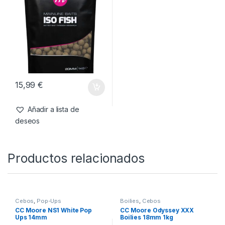
12,99
€
15,99
€
Añadir a lista de
Añadir a lista de
deseos
deseos
Boilies
,
Cebos
Mainline Shelf Life ISO Fish
20mm 1kg
15,99
€